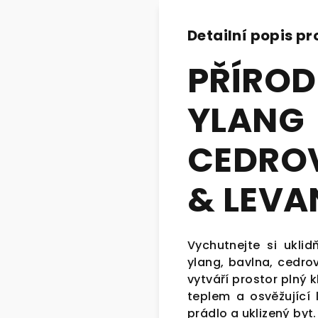
Detailní popis p
PŘÍROD
YLANG
CED
& LEVA
Vychutnejte si uklid
ylang, bavlna, cedr
vytváří prostor plný 
teplem a osvěžující
prádlo a uklizený byt.