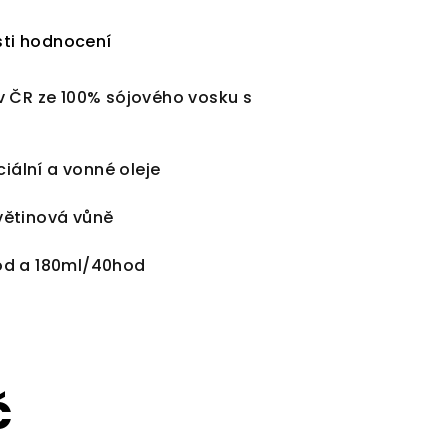
ti hodnocení
v ČR ze 100% sójového vosku s
ciální a vonné oleje
větinová vůně
od a 180ml/40hod
č