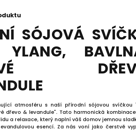
roduktu
NÍ SÓJOVÁ SVÍČ
 YLANG, BAVLN
ROVÉ DŘEV
NDULE
ňující atmosféru s naší přírodní sójovou svíčkou 
ové dřevo & levandule". Tato harmonická kombinace
klidu a relaxace, který naplní váš domov jemnou sladk
 levandulovou esencí. Za nás voní jako čerstvě vy