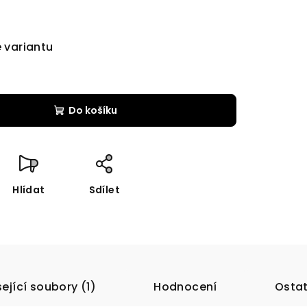
e variantu
Do košíku
Hlídat
Sdílet
ející soubory (1)
Hodnocení
Ostat