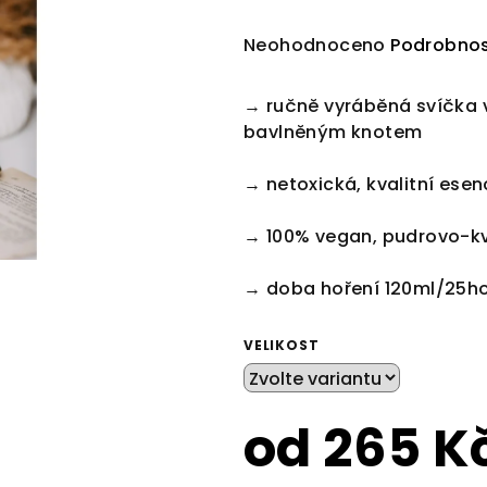
Průměrné
Neohodnoceno
Podrobnos
hodnocení
produktu
→ ručně vyráběná svíčka 
je
bavlněným knotem
0,0
z
→ netoxická, kvalitní esen
5
hvězdiček.
→ 100% vegan, pudrovo-k
→ doba hoření 120ml/25h
VELIKOST
od
265 K