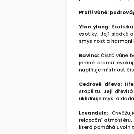
Profil vůně: pudrov
Ylan ylang:
Exotická
exotiky. Její sladké
smyslnost a harmonii
Bavlna:
Čistá vůně ba
jemné aroma evokuje
naplňuje místnost čis
Cedrové dřevo:
Hře
stabilitu. Její dřevi
uklidňuje mysl a dod
Levandule:
Osvěžujíc
relaxační atmosféru. 
která pomáhá uvolnit 