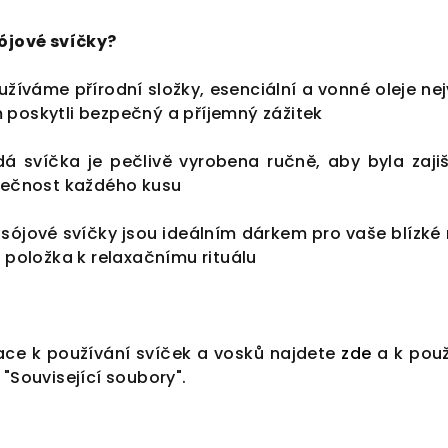
sójové svíčky?
žíváme přírodní složky, esenciální a vonné oleje nej
 poskytli bezpečný a příjemný zážitek
á svíčka je pečlivě vyrobena ručně, aby byla zaji
inečnost každého kusu
sójové svíčky jsou ideálním dárkem pro vaše blízké
í položka k relaxačnímu rituálu
ace k používání svíček a vosků najdete
zde
a k pou
 "Související soubory".