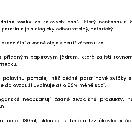
dního vosku
ze sójových bobů, který neobsahuje 
i parafín a je biologicky odbouratelný, netoxický.
esenciální a vonné oleje s
certifikátem IFRA
.
 s přidaným papírovým jádrem, které zajistí rovno
ěmecku.
o polovinu pomaleji něž běžné parafínové svíčky s
í se do ovzduší uvolňuje až o 99% méně sazí.
eganské neobsahují žádné živočišné produkty, n
ch.
ml nebo 180ml, sklenice je hnědá tzv.lékovka s č