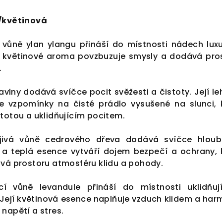
á/květinová
 vůně ylan ylangu přináší do místnosti nádech lux
 a květinové aroma povzbuzuje smysly a dodává pro
.
vlny dodává svíčce pocit svěžesti a čistoty. Její le
 vzpomínky na čisté prádlo vysušené na slunci, 
totou a uklidňujícím pocitem.
jivá vůně cedrového dřeva dodává svíčce hlou
tá a teplá esence vytváří dojem bezpečí a ochrany, 
ává prostoru atmosféru klidu a pohody.
í vůně levandule přináší do místnosti uklidňuj
Její květinová esence naplňuje vzduch klidem a harm
napětí a stres.