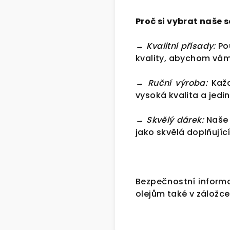
Proč si vybrat naše 
→ Kvalitní přísady:
Pou
kvality, abychom vám
→ Ruční výroba:
Každ
vysoká kvalita a jed
→ Skvělý dárek:
Naše 
jako skvělá doplňujíc
Bezpečnostní inform
olejům také v záložce