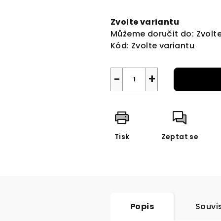
Měrná
cena:
Zvolte variantu
Můžeme doručit do:
Zvolt
Kód:
Zvolte variantu
−
+
Tisk
Zeptat se
Popis
Souvis