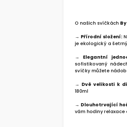
O našich svíčkách
By
→ Přírodní složení:
N
je ekologický a šetrn
→ Elegantní jedno
sofistikovaný nádec
svíčky můžete nádobu
→ Dvě velikosti k di
180ml
→ Dlouhotrvající ho
vám hodiny relaxace