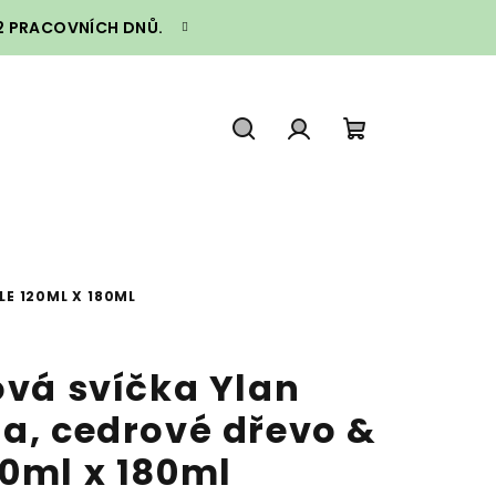
–2 PRACOVNÍCH DNŮ.
Hledat
Přihlášení
Nákupní
košík
E 120ML X 180ML
ová svíčka Ylan
na, cedrové dřevo &
20ml x 180ml