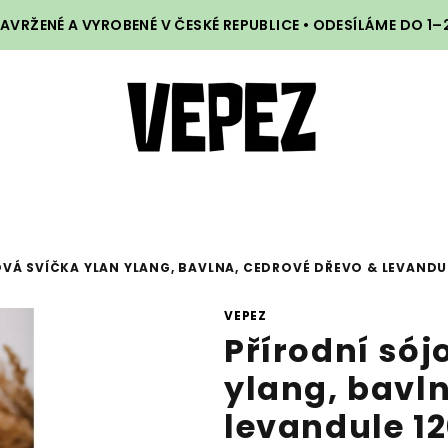
VRŽENÉ A VYROBENÉ V ČESKÉ REPUBLICE • ODESÍLÁME DO 1
VÁ SVÍČKA YLAN YLANG, BAVLNA, CEDROVÉ DŘEVO & LEVANDUL
VEPEZ
Přírodní sój
ylang, bavl
levandule 1