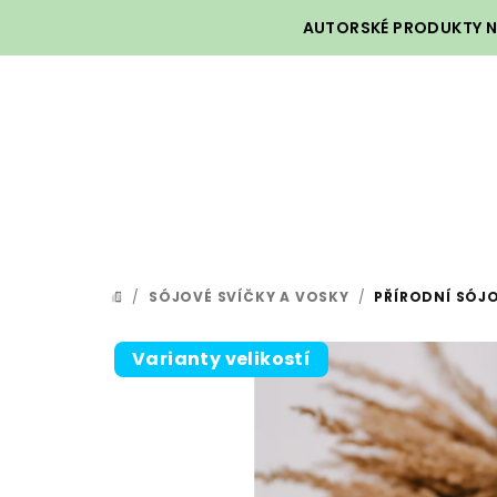
Přejít
AUTORSKÉ PRODUKTY NA
na
obsah
/
SÓJOVÉ SVÍČKY A VOSKY
/
PŘÍRODNÍ SÓJO
DOMŮ
Varianty velikostí