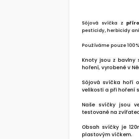
Sójová svíčka z
příro
pesticidy, herbicidy an
Používáme pouze 100% 
Knoty jsou z bavlny
hoření, vyrobené v N
Sójová svíčka hoří 
velikosti a při hořen
Naše svíčky jsou v
testované na zvířate
Obsah svíčky je 120
plastovým víčkem.