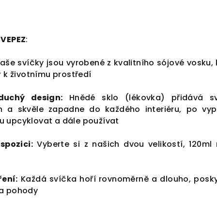
 VEPEZ
:
aše svíčky jsou vyrobené z kvalitního sójové vosku, 
ý k životnímu prostředí
duchý design:
Hnědé sklo (lékovka) přidává s
h a skvěle zapadne do každého interiéru, po vyp
 upcyklovat a dále používat
spozici:
Vyberte si z našich dvou velikostí, 120ml
ření:
Každá svíčka hoří rovnoměrně a dlouho, posky
 a pohody