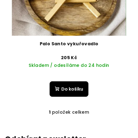
d
u
k
t
ů
Palo Santo vykuřovadlo
205 Kč
Skladem / odesíláme do 24 hodin
Do košíku
1
položek celkem
O
v
l
á