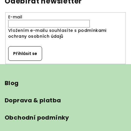
Odebírat newsletter
d
a
E-mail
c
í
Vložením e-mailu souhlasíte s
podmínkami
p
ochrany osobních údajů
r
v
k
Přihlásit se
y
v
Z
ý
á
p
Blog
p
i
a
s
u
t
Doprava & platba
í
Obchodní podmínky