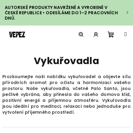
Přejít
AUTORSKÉ PRODUKTY NAVRŽENÉ A VYROBENÉ V
na
ČESKÉ REPUBLICE • ODESÍLÁME DO 1–2 PRACOVNÍCH
obsah
DNŮ.
Nákupn
Hledat
Přihlášení
Vykuřovadla
košík
Prozkoumejte naši nabídku vykuřovadel a objevte sílu
přírodních aromat pro očistu a harmonizaci vašeho
prostoru. Naše vykuřovadla, včetně Palo Santo, jsou
pečlivě vybrána, aby přinesla do vašeho domova klid,
pozitivní energii a příjemnou atmosféru. Vykuřovadla
jsou ideální pro meditaci, relaxaci nebo jednoduše pro
vytvoření příjemného prostředí.