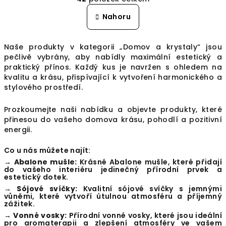
á
v
n
l
Nahoru
k
á
o
d
v
Naše produkty v kategorii „Domov a krystaly“ jsou
a
á
pečlivě vybrány, aby nabídly maximální estetický a
n
c
í
praktický přínos. Každý kus je navržen s ohledem na
í
kvalitu a krásu, přispívající k vytvoření harmonického a
p
stylového prostředí.
r
v
Prozkoumejte naši nabídku a objevte produkty, které
k
přinesou do vašeho domova krásu, pohodlí a pozitivní
y
energii.
v
Co u nás můžete najít:
ý
→ Abalone mušle:
Krásné Abalone mušle, které přidají
p
do vašeho interiéru jedinečný přírodní prvek a
i
estetický dotek.
s
→ Sójové svíčky:
Kvalitní sójové svíčky s jemnými
vůněmi, které vytvoří útulnou atmosféru a příjemný
u
zážitek.
→ Vonné vosky:
Přírodní vonné vosky, které jsou ideální
pro aromaterapii a zlepšení atmosféry ve vašem