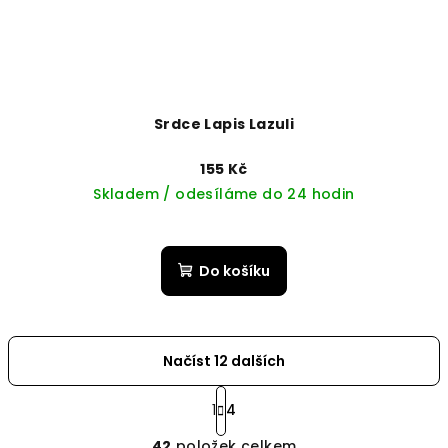
Srdce Lapis Lazuli
155 Kč
Skladem / odesíláme do 24 hodin
Do košíku
Načíst 12 dalších
S
t
1
4
O
r
42
položek celkem