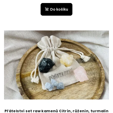
Do košíku
Přátelství set raw kamenů Citrín, růženín, turmalín