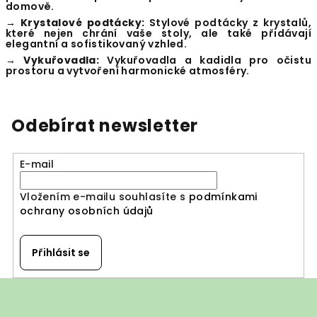
domově.
→ Krystalové podtácky:
Stylové podtácky z krystalů,
které nejen chrání vaše stoly, ale také přidávají
elegantní a sofistikovaný vzhled.
→ Vykuřovadla:
Vykuřovadla a kadidla pro očistu
prostoru a vytvoření harmonické atmosféry.
Odebírat newsletter
E-mail
Vložením e-mailu souhlasíte s
podmínkami
ochrany osobních údajů
Přihlásit se
Z
á