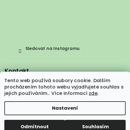
Sledovat na Instagramu
Kontakt
Tento web používá soubory cookie. Dalším
info
@
vepez.cz
procházením tohoto webu vyjadřujete souhlas s
+420 776 664 373
jejich používáním.. Více informací
zde
.
Nastavení
Copyright 2026
VEPEZ.cz
. Všechna práva vyhrazena.
Odmítnout
Souhlasím