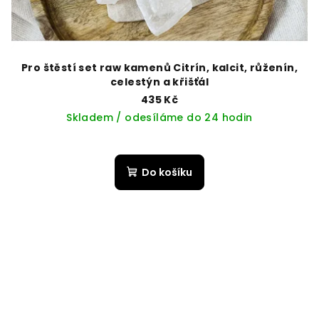
Pro štěstí set raw kamenů Citrín, kalcit, růženín,
celestýn a křišťál
435 Kč
Skladem / odesíláme do 24 hodin
Do košíku