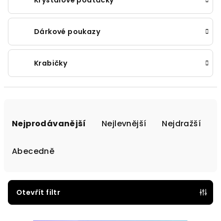
Krystalové podtácky
Dárkové poukazy
Krabičky
Ř
a
Nejprodávanější
Nejlevnější
Nejdražší
z
e
Abecedně
n
í
p
Otevřít filtr
r
V
o