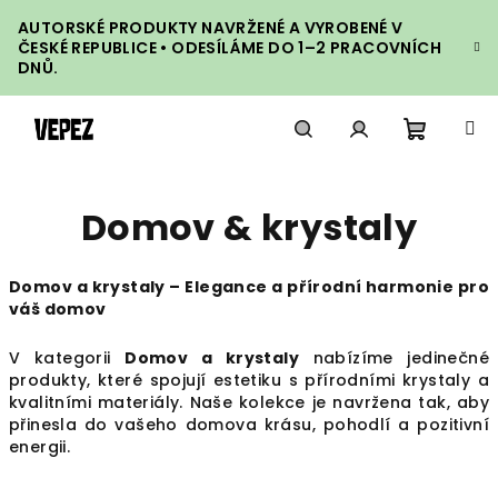
Přejít
AUTORSKÉ PRODUKTY NAVRŽENÉ A VYROBENÉ V
na
ČESKÉ REPUBLICE • ODESÍLÁME DO 1–2 PRACOVNÍCH
obsah
DNŮ.
Nákupn
Hledat
Přihlášení
Domov & krystaly
košík
Domov a krystaly – Elegance a přírodní harmonie pro
váš domov
V kategorii
Domov a krystaly
nabízíme jedinečné
produkty, které spojují estetiku s přírodními krystaly a
kvalitními materiály. Naše kolekce je navržena tak, aby
přinesla do vašeho domova krásu, pohodlí a pozitivní
energii.