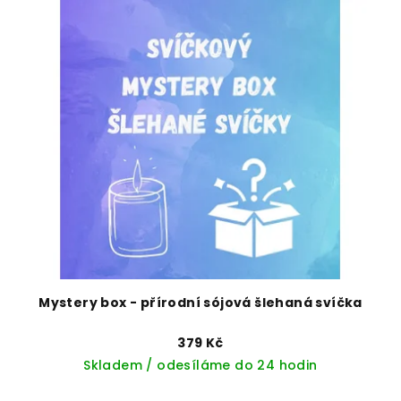
ý
d
p
u
i
k
s
t
p
ů
r
o
d
u
k
t
ů
Mystery box - přírodní sójová šlehaná svíčka
379 Kč
Skladem / odesíláme do 24 hodin