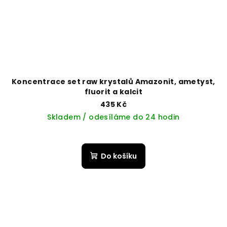
Koncentrace set raw krystalů Amazonit, ametyst,
fluorit a kalcit
435 Kč
Skladem / odesíláme do 24 hodin
Do košíku