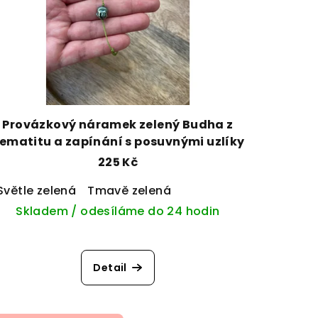
Provázkový náramek zelený Budha z
ematitu a zapínání s posuvnými uzlíky
225 Kč
vá
Světle zelená
Světle zelená
Tmavě zelená
Tmavě zelená
Žlutá
Skladem / odesíláme do 24 hodin
Detail