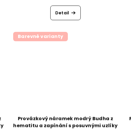
Detail
Barevné varianty
z
Provázkový náramek modrý Budha z
ky
hematitu a zapínání s posuvnými uzlíky