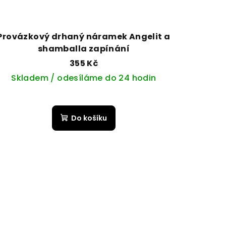
Provázkový drhaný náramek Angelit a
shamballa zapínání
355 Kč
Skladem / odesíláme do 24 hodin
Do košíku