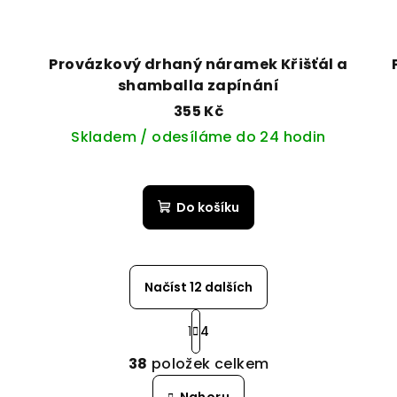
Provázkový drhaný náramek Křišťál a
shamballa zapínání
355 Kč
Skladem / odesíláme do 24 hodin
Do košíku
Načíst 12 dalších
S
1
4
t
O
r
38
položek celkem
v
á