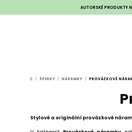
Přejít
AUTORSKÉ PRODUKTY NA
na
obsah
/
ŠPERKY
/
NÁRAMKY
/
PROVÁZKOVÉ NÁRA
DOMŮ
P
Stylové a originální provázkové nára
V kategorii
Provázkové náramky
naj