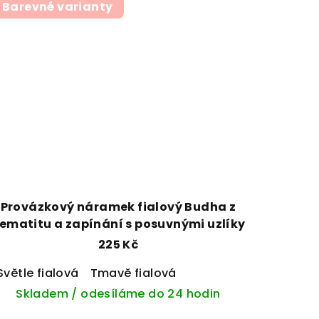
Barevné varianty
Provázkový náramek fialový Budha z
ematitu a zapínání s posuvnými uzlíky
225 Kč
Světle fialová
Tmavě fialová
Skladem / odesíláme do 24 hodin