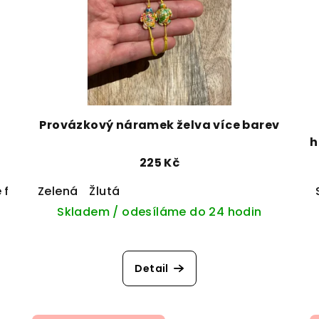
a
Provázkový náramek želva více barev
h
225 Kč
 fialová
Zelená
Tmavě fialová
Žlutá
Světle modrá
Světle růžo
Skladem / odesíláme do 24 hodin
Detail