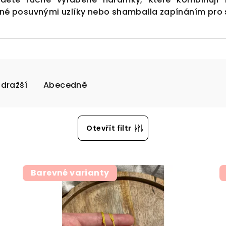
né posuvnými uzlíky nebo shamballa zapínáním pro 
jdražší
Abecedně
Otevřít filtr
Barevné varianty