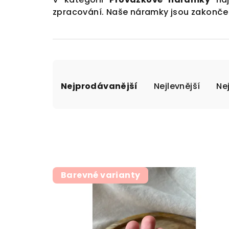
zpracování. Naše náramky jsou zakonče
Ř
Nejprodávanější
Nejlevnější
Ne
a
z
e
n
V
í
Barevné varianty
ý
p
p
r
i
o