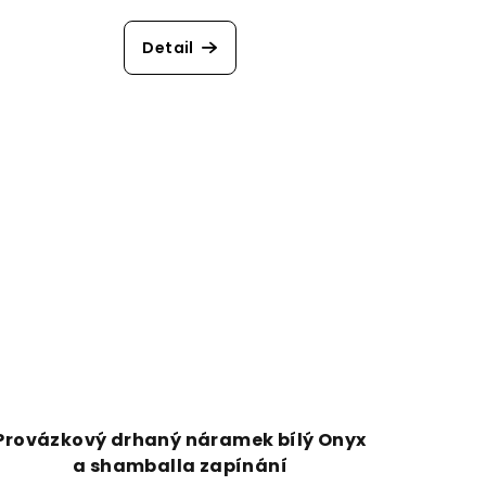
Detail
Provázkový drhaný náramek bílý Onyx
a shamballa zapínání