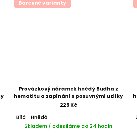
Barevné varianty
Provázkový náramek hnědý Budha z
ky
hematitu a zapínání s posuvnými uzlíky
h
225 Kč
Bílá
Hnědá
Skladem / odesíláme do 24 hodin