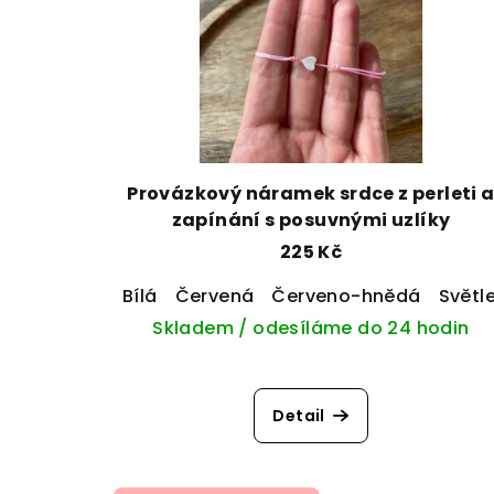
s
d
p
u
r
k
o
t
d
Provázkový náramek srdce z perleti 
ů
zapínání s posuvnými uzlíky
u
225 Kč
k
Bílá
Červená
Červeno-hnědá
Světle
t
Skladem / odesíláme do 24 hodin
ů
Detail