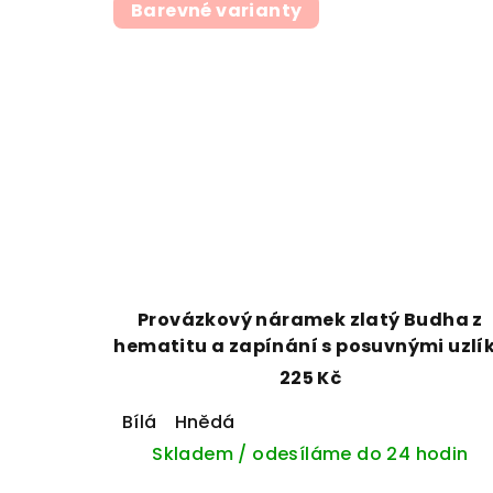
Barevné varianty
Provázkový náramek zlatý Budha z
hematitu a zapínání s posuvnými uzlí
225 Kč
Bílá
Hnědá
Skladem / odesíláme do 24 hodin