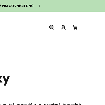
–2 PRACOVNÍCH DNŮ.
Hledat
Přihlášení
Nákupní
košík
ky
alitní materiály a precizní řemeslné