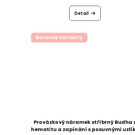
Detail
Barevné varianty
Provázkový náramek stříbrný Budha 
hematitu a zapínání s posuvnými uzlí