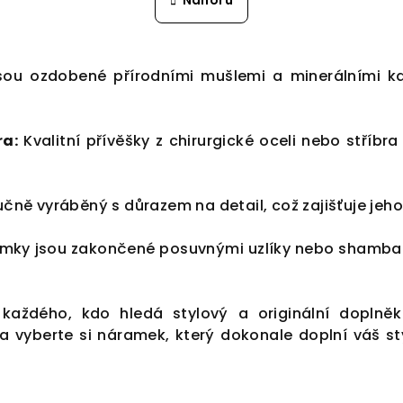
n
Nahoru
l
k
á
o
d
v
ou ozdobené přírodními mušlemi a minerálními k
a
á
c
n
í
í
ra:
Kvalitní přívěšky z chirurgické oceli nebo stříbr
p
r
v
čně vyráběný s důrazem na detail, což zajišťuje jeho
k
ky jsou zakončené posuvnými uzlíky nebo shamballa
y
v
ý
 každého, kdo hledá stylový a originální dopln
p
vyberte si náramek, který dokonale doplní váš styl
i
s