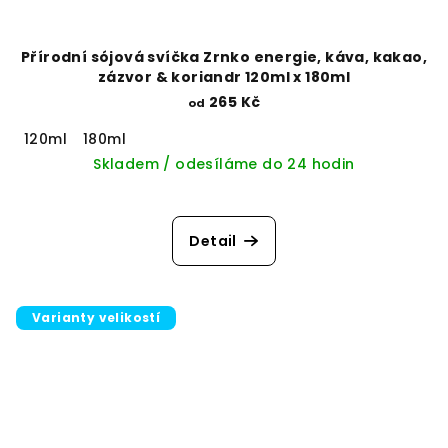
Přírodní sójová svíčka Zrnko energie, káva, kakao,
zázvor & koriandr 120ml x 180ml
265 Kč
od
120ml
180ml
Skladem / odesíláme do 24 hodin
Detail
Varianty velikostí