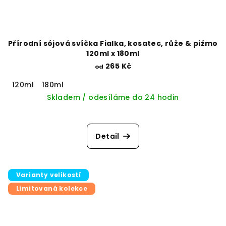
Přírodní sójová svíčka Fialka, kosatec, růže & pižmo
120ml x 180ml
265 Kč
od
120ml
180ml
Skladem / odesíláme do 24 hodin
Detail
Varianty velikostí
Limitovaná kolekce