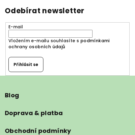
Odebírat newsletter
E-mail
Vložením e-mailu souhlasíte s
podmínkami
ochrany osobních údajů
Přihlásit se
Z
á
Blog
p
a
t
Doprava & platba
í
Obchodní podmínky