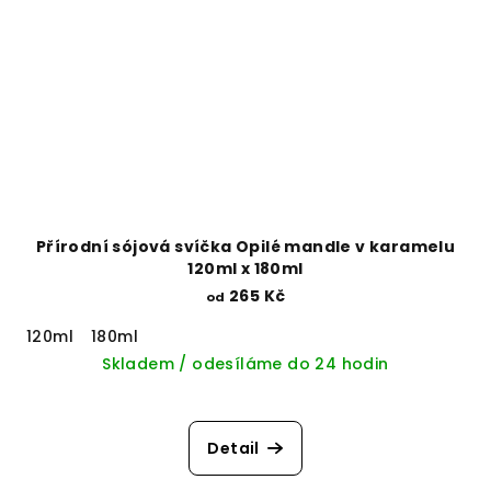
Přírodní sójová svíčka Opilé mandle v karamelu
120ml x 180ml
265 Kč
od
120ml
180ml
Skladem / odesíláme do 24 hodin
Detail