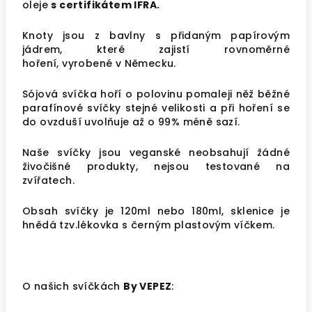
oleje
s
certifikátem IFRA
.
Knoty jsou z bavlny s přidaným papírovým
jádrem, které zajistí rovnoměrné
hoření, vyrobené v Německu.
Sójová svíčka hoří o polovinu pomaleji něž běžné
parafínové svíčky stejné velikosti a při hoření se
do ovzduší uvolňuje až o 99% méně sazí.
Naše svíčky jsou veganské neobsahují žádné
živočišné produkty, nejsou testované na
zvířatech.
Obsah svíčky je 120ml nebo 180ml, sklenice je
hnědá tzv.lékovka s černým plastovým víčkem.
O našich svíčkách
By VEPEZ
: