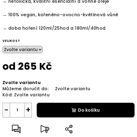
→ netoxická, kvalitní esenciální a vonné oleje
→ 100% vegan, kořeněno-ovocno-květinová vůně
→ doba hoření 120ml/25hod a 180ml/40hod
VELIKOST
od
265 Kč
Měrná
Zvolte variantu
cena:
Můžeme doručit do:
Zvolte variantu
Kód:
Zvolte variantu
−
+
Do košíku