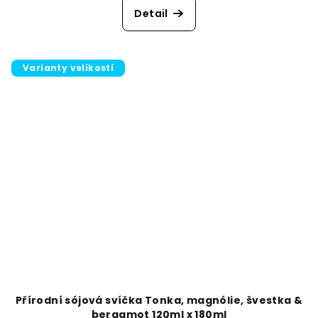
Detail
Varianty velikostí
Přírodní sójová svíčka Tonka, magnólie, švestka &
bergamot 120ml x 180ml