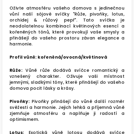
Oživte atmosféru vašeho domova s jedinečnou
vůní naší sójové svíčky "Růže, pivoňky, lotus,
orchidej & růžový pepř". Tato svíčka je
neodolatelnou kombinací květinových esencí a
kořeněných tónů, které provokují vaše smysly a
přinášejí do vašeho prostoru závan elegance a
harmonie.
Profil vůně: kořeněná/ovocná/květinová
Růže:
Vůně růže dodává svíčce romantický a
vznešený charakter. Oživuje vaši místnost
jemnými, sladkými tóny, které přinášejí do vašeho
domova pocit lásky a krásy.
Pivoňky:
Pivoňky přinášejí do vůně další rozměr
svěžesti a harmonie. Jejich lehká a příjemná vůně
zjemňuje atmosféru a naplňuje ji radostí a
optimismem.
Lotus:
Exotická vůně lotosu dodává svíčce