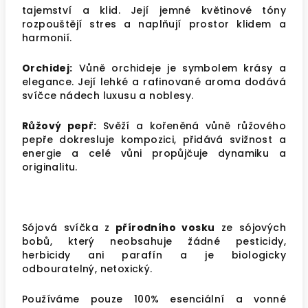
tajemství a klid. Její jemné květinové tóny
rozpouštějí stres a naplňují prostor klidem a
harmonií.
Orchidej:
Vůně orchideje je symbolem krásy a
elegance. Její lehké a rafinované aroma dodává
svíčce nádech luxusu a noblesy.
Růžový pepř:
Svěží a kořeněná vůně růžového
pepře dokresluje kompozici, přidává svižnost a
energie a celé vůni propůjčuje dynamiku a
originalitu.
Sójová svíčka z
přírodního vosku
ze sójových
bobů, který neobsahuje žádné pesticidy,
herbicidy ani parafín a je biologicky
odbouratelný, netoxický.
Používáme pouze 100% esenciální a vonné