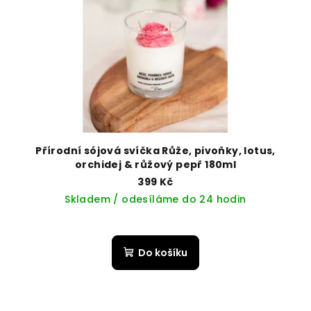
Přírodní sójová svíčka Růže, pivoňky, lotus,
orchidej & růžový pepř 180ml
399 Kč
Skladem / odesíláme do 24 hodin
Do košíku