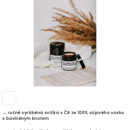
je
0,0
z
5
hvězdiček.
→ ručně vyráběná svíčka v ČR ze 100% sójového vosku
s bavlněným knotem