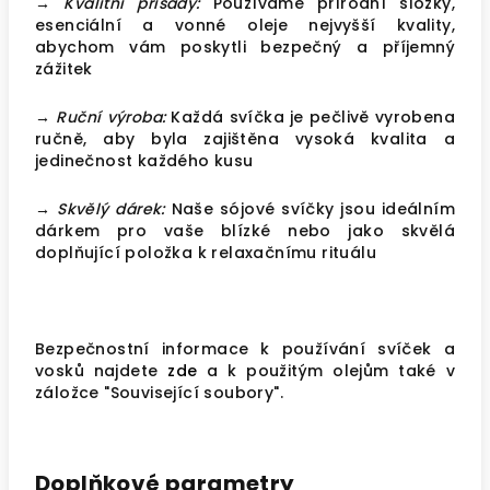
→ Kvalitní přísady:
Používáme přírodní složky,
esenciální a vonné oleje nejvyšší kvality,
abychom vám poskytli bezpečný a příjemný
zážitek
→ Ruční výroba:
Každá svíčka je pečlivě vyrobena
ručně, aby byla zajištěna vysoká kvalita a
jedinečnost každého kusu
→ Skvělý dárek:
Naše sójové svíčky jsou ideálním
dárkem pro vaše blízké nebo jako skvělá
doplňující položka k relaxačnímu rituálu
Bezpečnostní informace k používání svíček a
vosků najdete
zde
a k použitým olejům také v
záložce "Související soubory".
Doplňkové parametry