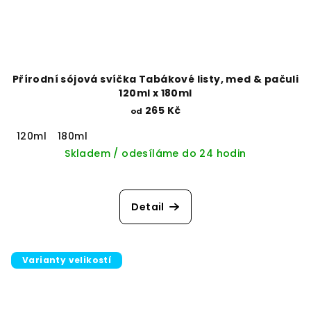
Přírodní sójová svíčka Tabákové listy, med & pačuli
120ml x 180ml
265 Kč
od
120ml
180ml
Skladem / odesíláme do 24 hodin
Detail
Varianty velikostí