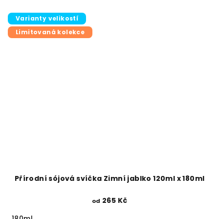
Varianty velikostí
Limitovaná kolekce
Přírodní sójová svíčka Zimní jablko 120ml x 180ml
265 Kč
od
180ml