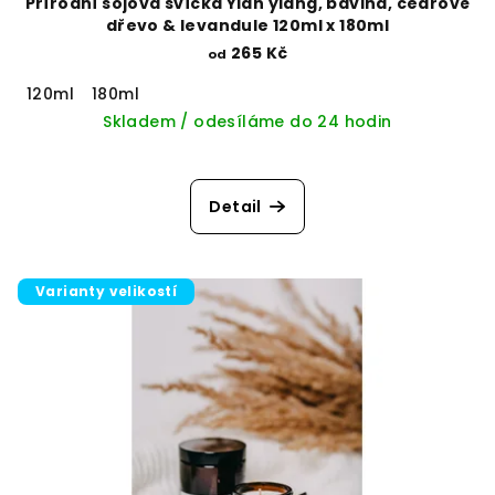
Přírodní sójová svíčka Ylan ylang, bavlna, cedrové
dřevo & levandule 120ml x 180ml
265 Kč
od
120ml
180ml
Skladem / odesíláme do 24 hodin
Detail
Varianty velikostí