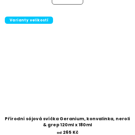
Varianty velikostí
Přírodní sójová svíčka Geranium, konvalinka, neroli
& grep 120ml x 180ml
265 Kč
od