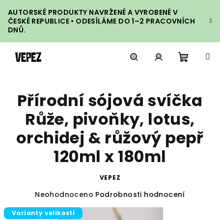
Přejít
AUTORSKÉ PRODUKTY NAVRŽENÉ A VYROBENÉ V
na
ČESKÉ REPUBLICE • ODESÍLÁME DO 1–2 PRACOVNÍCH
obsah
DNŮ.
Nákupn
Hledat
Přihlášení
Přírodní sójová svíčka
košík
Růže, pivoňky, lotus,
orchidej & růžový pepř
120ml x 180ml
VEPEZ
Průměrné
Neohodnoceno
Podrobnosti hodnocení
hodnocení
Varianty velikostí
produktu