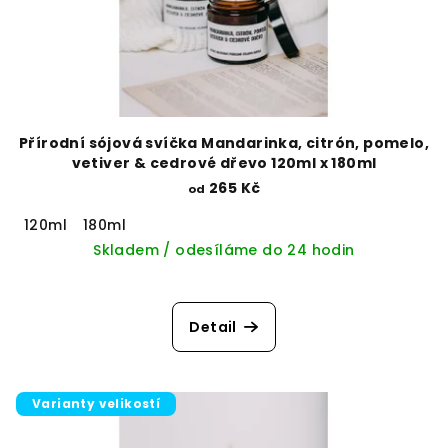
Přírodní sójová svíčka Mandarinka, citrón, pomelo,
vetiver & cedrové dřevo 120ml x 180ml
265 Kč
od
120ml
180ml
Skladem / odesíláme do 24 hodin
Detail
Varianty velikostí