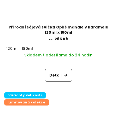
Přírodní sójová svíčka Opilé mandle v karamelu
120ml x 180ml
265 Kč
od
120ml
180ml
Skladem / odesíláme do 24 hodin
Detail
Varianty velikostí
Limitovaná kolekce