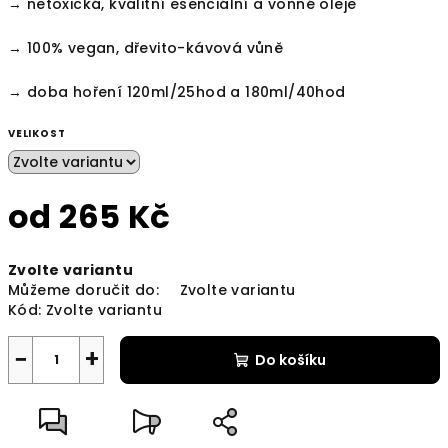
→ netoxická, kvalitní esenciální a vonné oleje
→ 100% vegan, dřevito-kávová vůně
→ doba hoření 120ml/25hod a 180ml/40hod
VELIKOST
od
265 Kč
Měrná
Zvolte variantu
cena:
Můžeme doručit do:
Zvolte variantu
Kód:
Zvolte variantu
−
+
Do košíku