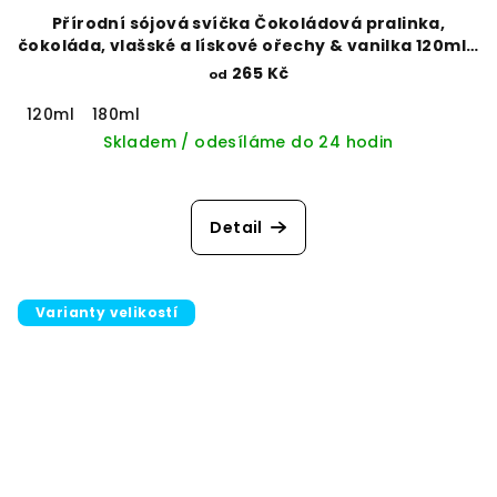
Přírodní sójová svíčka Čokoládová pralinka,
čokoláda, vlašské a lískové ořechy & vanilka 120ml x
180ml
265 Kč
od
120ml
180ml
Skladem / odesíláme do 24 hodin
Detail
Varianty velikostí