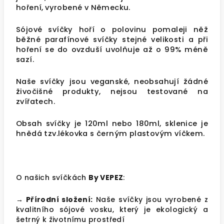
hoření,
vyrobené v Německu.
Sójové svíčky hoří o polovinu pomaleji něž
běžné parafínové svíčky stejné velikosti a při
hoření se do ovzduší uvolňuje až o 99% méně
sazí.
Naše svíčky jsou veganské, neobsahují žádné
živočišné produkty, nejsou testované na
zvířatech.
Obsah svíčky je 120ml nebo 180ml, sklenice je
hnědá tzv.lékovka s černým plastovým víčkem.
O našich svíčkách
By VEPEZ
:
→ Přírodní složení:
Naše svíčky jsou vyrobené z
kvalitního sójové vosku, který je ekologický a
šetrný k životnímu prostředí