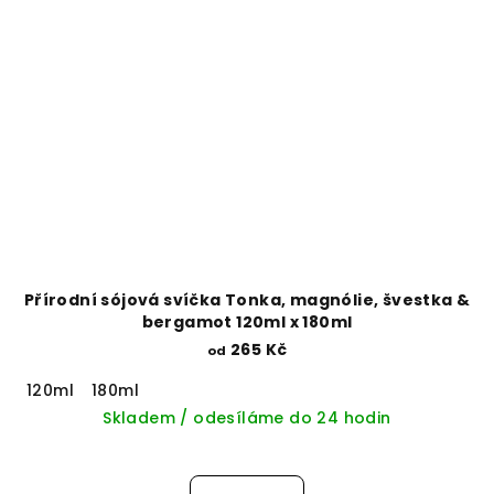
Přírodní sójová svíčka Tonka, magnólie, švestka &
bergamot 120ml x 180ml
265 Kč
od
120ml
180ml
Skladem / odesíláme do 24 hodin