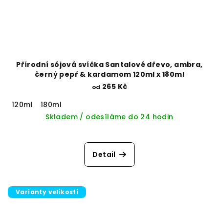
Přírodní sójová svíčka Santalové dřevo, ambra,
černý pepř & kardamom 120ml x 180ml
265 Kč
od
120ml
180ml
Skladem / odesíláme do 24 hodin
Detail
Varianty velikostí