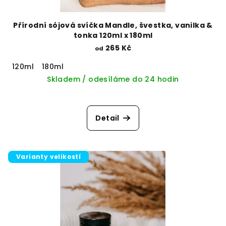
Přírodní sójová svíčka Mandle, švestka, vanilka &
tonka 120ml x 180ml
265 Kč
od
120ml
180ml
Skladem / odesíláme do 24 hodin
Detail
Varianty velikostí