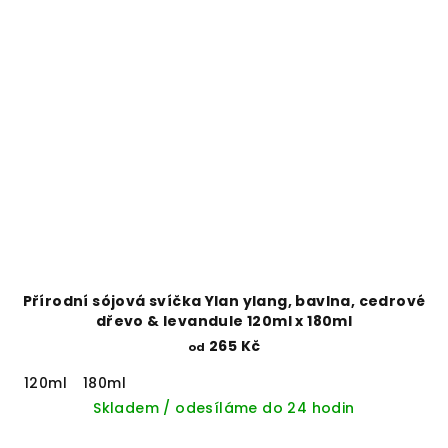
Přírodní sójová svíčka Ylan ylang, bavlna, cedrové
dřevo & levandule 120ml x 180ml
265 Kč
od
120ml
180ml
Skladem / odesíláme do 24 hodin