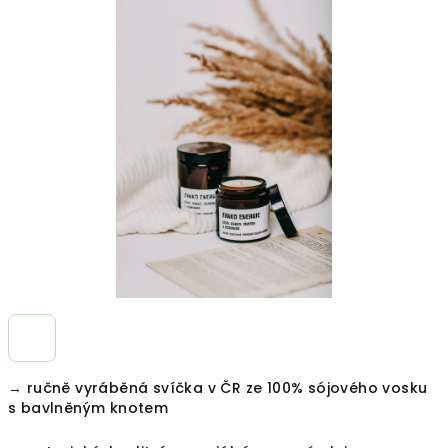
je
0,0
z
5
hvězdiček.
→ ručně vyráběná svíčka v ČR ze 100% sójového vosku
s bavlněným knotem