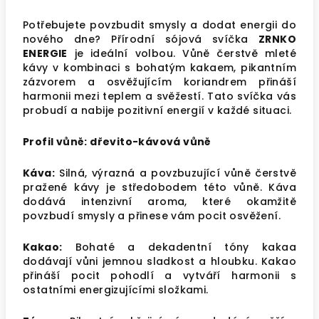
Potřebujete povzbudit smysly a dodat energii do
nového dne? Přírodní sójová svíčka
ZRNKO
ENERGIE
je ideální volbou. Vůně čerstvě mleté
kávy v kombinaci s bohatým kakaem, pikantním
zázvorem a osvěžujícím koriandrem přináší
harmonii mezi teplem a svěžestí. Tato svíčka vás
probudí a nabije pozitivní energií v každé situaci.
Profil vůně: dřevito-kávová vůně
Káva:
Silná, výrazná a povzbuzující vůně čerstvě
pražené kávy je středobodem této vůně. Káva
dodává intenzivní aroma, které okamžitě
povzbudí smysly a přinese vám pocit osvěžení.
Kakao:
Bohaté a dekadentní tóny kakaa
dodávají vůni jemnou sladkost a hloubku. Kakao
přináší pocit pohodlí a vytváří harmonii s
ostatními energizujícími složkami.