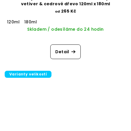
vetiver & cedrové dřevo 120ml x 180ml
265 Kč
od
120ml
180ml
Skladem / odesíláme do 24 hodin
Detail
Varianty velikostí