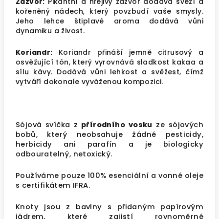
Zázvor:
Pikantní a hřejivý zázvor dodává svěží a
kořeněný nádech, který povzbudí vaše smysly.
Jeho lehce štiplavé aroma dodává vůni
dynamiku a živost.
Koriandr:
Koriandr přináší jemně citrusový a
osvěžující tón, který vyrovnává sladkost kakaa a
sílu kávy. Dodává vůni lehkost a svěžest, čímž
vytváří dokonale vyváženou kompozici.
Sójová svíčka z
přírodního vosku
ze sójových
bobů, který neobsahuje žádné pesticidy,
herbicidy ani parafín a je biologicky
odbouratelný, netoxický.
Používáme pouze 100% esenciální a vonné oleje
s
certifikátem IFRA
.
Knoty jsou z bavlny s přidaným papírovým
jádrem, které zajistí rovnoměrné