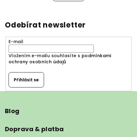
Odebírat newsletter
E-mail
Vložením e-mailu souhlasíte s
podmínkami
ochrany osobních údajů
Přihlásit se
Z
á
Blog
p
a
t
Doprava & platba