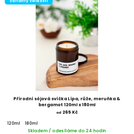
Varianty velikostí
Přírodní sójová svíčka Lípa, růže, meruňka &
bergamot 120ml x 180ml
265 Kč
od
120ml
180ml
Skladem / odesíláme do 24 hodin