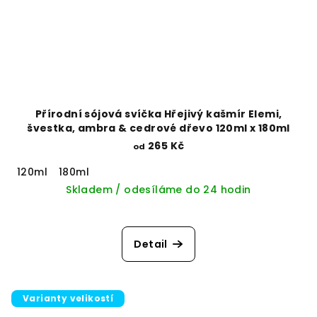
Přírodní sójová svíčka Hřejivý kašmír Elemi,
švestka, ambra & cedrové dřevo 120ml x 180ml
265 Kč
od
120ml
180ml
Skladem / odesíláme do 24 hodin
Detail
Varianty velikostí