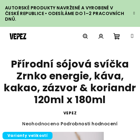
Přejít
AUTORSKÉ PRODUKTY NAVRŽENÉ A VYROBENÉ V
na
ČESKÉ REPUBLICE • ODESÍLÁME DO 1–2 PRACOVNÍCH
obsah
DNŮ.
Nákupn
Hledat
Přihlášení
Přírodní sójová svíčka
košík
Zrnko energie, káva,
kakao, zázvor & koriandr
120ml x 180ml
VEPEZ
Průměrné
Neohodnoceno
Podrobnosti hodnocení
hodnocení
Varianty velikostí
produktu