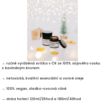
z
5
hvězdiček.
→ ručně vyráběná svíčka v ČR ze 100% sójového vosku
s bavlněným knotem
→ netoxická, kvalitní esenciální a vonné oleje
→ 100% vegan, sladko-ovocná vůně
→ doba hoření 120ml/25hod a 180ml/40hod