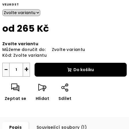
VELIKOST
od
265 Kč
Měrná
Zvolte variantu
cena:
Můžeme doručit do:
Zvolte variantu
Kód:
Zvolte variantu
−
+
Do košíku
Zeptat se
Hlídat
Sdílet
Popis
Související soubory (1)