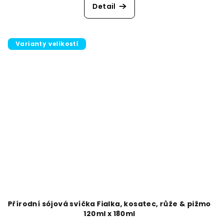
Detail
Varianty velikostí
Přírodní sójová svíčka Fialka, kosatec, růže & pižmo
120ml x 180ml