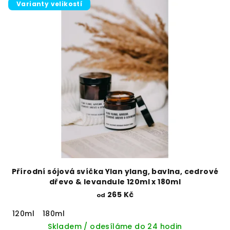
Varianty velikostí
Přírodní sójová svíčka Ylan ylang, bavlna, cedrové
dřevo & levandule 120ml x 180ml
265 Kč
od
120ml
180ml
Skladem / odesíláme do 24 hodin