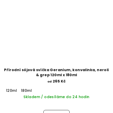
Přírodní sójová svíčka Geranium, konvalinka, neroli
& grep 120ml x 180ml
265 Kč
od
120ml
180ml
Skladem / odesíláme do 24 hodin