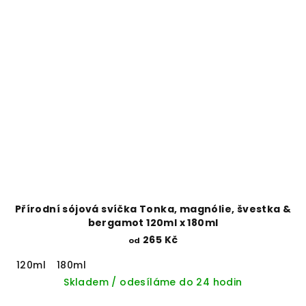
Přírodní sójová svíčka Tonka, magnólie, švestka &
bergamot 120ml x 180ml
265 Kč
od
120ml
180ml
Skladem / odesíláme do 24 hodin