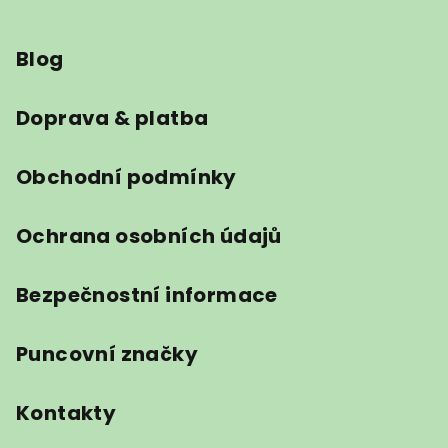
Z
á
Blog
p
a
t
Doprava & platba
í
Obchodní podmínky
Ochrana osobních údajů
Bezpečnostní informace
Puncovní značky
Kontakty