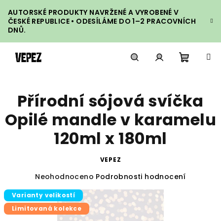
Přejít
AUTORSKÉ PRODUKTY NAVRŽENÉ A VYROBENÉ V
na
ČESKÉ REPUBLICE • ODESÍLÁME DO 1–2 PRACOVNÍCH
obsah
DNŮ.
Nákupn
Hledat
Přihlášení
Přírodní sójová svíčka
košík
Opilé mandle v karamelu
120ml x 180ml
VEPEZ
Průměrné
Neohodnoceno
Podrobnosti hodnocení
hodnocení
Varianty velikostí
produktu
je
Limitovaná kolekce
0,0