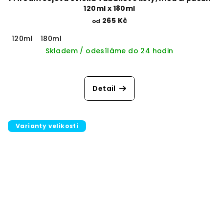
120ml x 180ml
265 Kč
od
120ml
180ml
Skladem / odesíláme do 24 hodin
Detail
Varianty velikostí