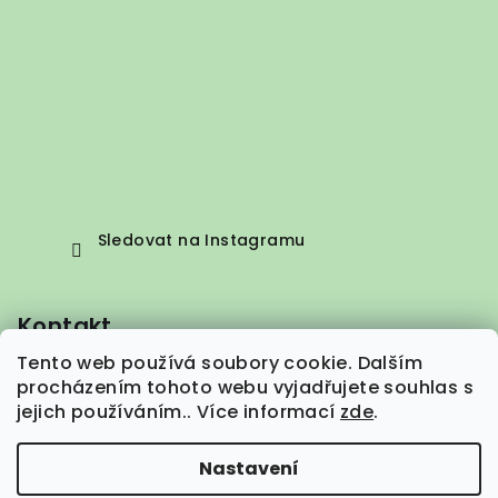
Sledovat na Instagramu
Kontakt
Tento web používá soubory cookie. Dalším
info
@
vepez.cz
procházením tohoto webu vyjadřujete souhlas s
+420 776 664 373
jejich používáním.. Více informací
zde
.
Nastavení