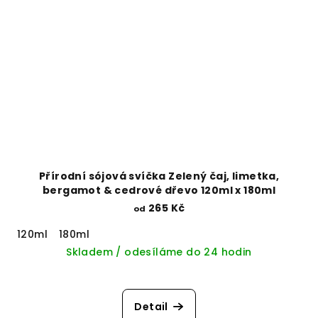
Přírodní sójová svíčka Zelený čaj, limetka,
bergamot & cedrové dřevo 120ml x 180ml
265 Kč
od
120ml
180ml
Skladem / odesíláme do 24 hodin
Detail