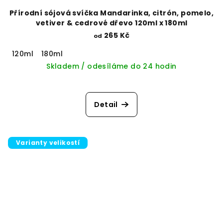
Přírodní sójová svíčka Mandarinka, citrón, pomelo,
vetiver & cedrové dřevo 120ml x 180ml
265 Kč
od
120ml
180ml
Skladem / odesíláme do 24 hodin
Detail
Varianty velikostí