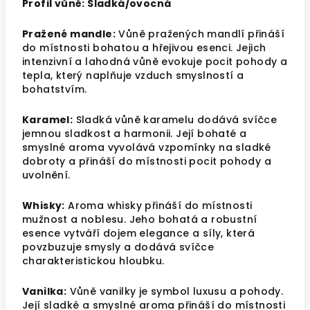
Profil vůně: Sladká/ovocná
Pražené mandle:
Vůně pražených mandlí přináší
do místnosti bohatou a hřejivou esenci. Jejich
intenzivní a lahodná vůně evokuje pocit pohody a
tepla, který naplňuje vzduch smyslností a
bohatstvím.
Karamel:
Sladká vůně karamelu dodává svíčce
jemnou sladkost a harmonii. Její bohaté a
smyslné aroma vyvolává vzpomínky na sladké
dobroty a přináší do místnosti pocit pohody a
uvolnění.
Whisky:
Aroma whisky přináší do místnosti
mužnost a noblesu. Jeho bohatá a robustní
esence vytváří dojem elegance a síly, která
povzbuzuje smysly a dodává svíčce
charakteristickou hloubku.
Vanilka:
Vůně vanilky je symbol luxusu a pohody.
Její sladké a smyslné aroma přináší do místnosti