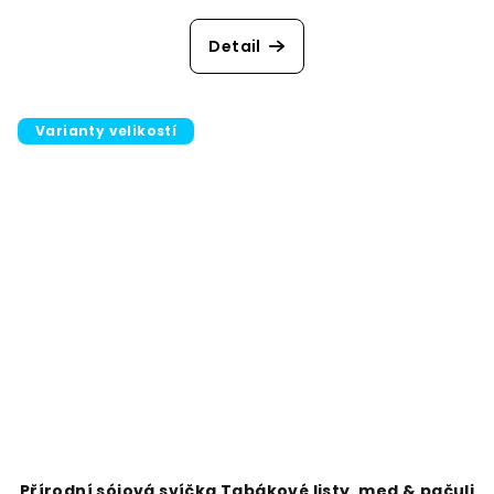
Detail
Varianty velikostí
Přírodní sójová svíčka Tabákové listy, med & pačuli