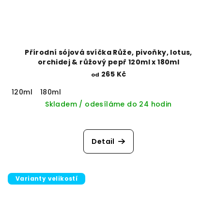
Přírodní sójová svíčka Růže, pivoňky, lotus,
orchidej & růžový pepř 120ml x 180ml
265 Kč
od
120ml
180ml
Skladem / odesíláme do 24 hodin
Detail
Varianty velikostí