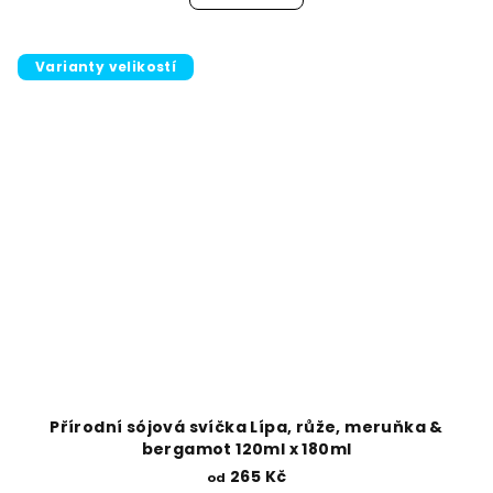
Varianty velikostí
Přírodní sójová svíčka Lípa, růže, meruňka &
bergamot 120ml x 180ml
265 Kč
od