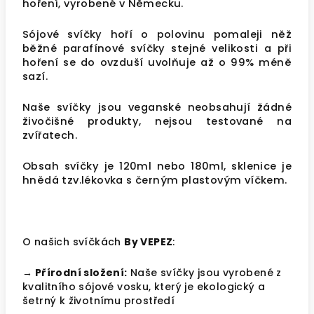
hoření, vyrobené v Německu.
Sójové svíčky hoří o polovinu pomaleji něž
běžné parafínové svíčky stejné velikosti a při
hoření se do ovzduší uvolňuje až o 99% méně
sazí.
Naše svíčky jsou veganské neobsahují žádné
živočišné produkty, nejsou testované na
zvířatech.
Obsah svíčky je 120ml nebo 180ml, sklenice je
hnědá tzv.lékovka s černým plastovým víčkem.
O našich svíčkách
By VEPEZ
:
→ Přírodní složení:
Naše svíčky jsou vyrobené z
kvalitního sójové vosku, který je ekologický a
šetrný k životnímu prostředí