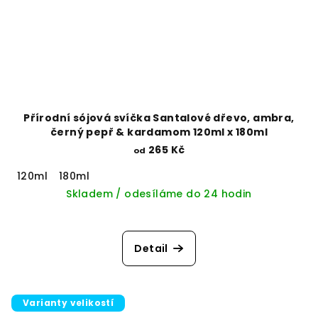
Přírodní sójová svíčka Santalové dřevo, ambra,
černý pepř & kardamom 120ml x 180ml
265 Kč
od
120ml
180ml
Skladem / odesíláme do 24 hodin
Detail
Varianty velikostí