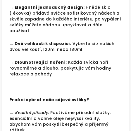
→ Elegantní jednoduchý design:
Hnědé sklo
(lékovka) přidává svíčce sofistikovaný nádech a
skvěle zapadne do každého interiéru, po vypálení
svíčky můžete nádobu upcyklovat a dále
používat
→ Dvě velikosti k dispozici:
Vyberte si z našich
dvou velikostí, 120ml nebo 180ml
→ Dlouhotrvající hoření:
Každá svíčka hoří
rovnoměrně a dlouho, poskytujíc vám hodiny
relaxace a pohody
Proč si vybrat naše sójové svíčky?
→ Kvalitní přísady:
Používáme přírodní složky,
esenciální a vonné oleje nejvyšší kvality,
abychom vám poskytli bezpečný a příjemný
zážitek