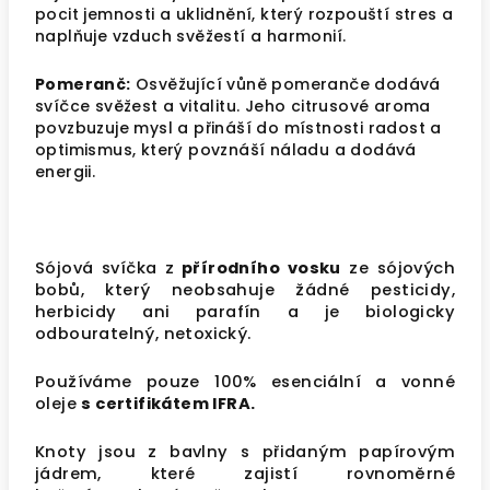
pocit jemnosti a uklidnění, který rozpouští stres a
naplňuje vzduch svěžestí a harmonií.
Pomeranč:
Osvěžující vůně pomeranče dodává
svíčce svěžest a vitalitu. Jeho citrusové aroma
povzbuzuje mysl a přináší do místnosti radost a
optimismus, který povznáší náladu a dodává
energii.
Sójová svíčka z
přírodního vosku
ze sójových
bobů, který neobsahuje žádné pesticidy,
herbicidy ani parafín a je biologicky
odbouratelný, netoxický.
Používáme pouze 100% esenciální a vonné
oleje
s
certifikátem IFRA
.
Knoty jsou z bavlny s přidaným papírovým
jádrem, které zajistí rovnoměrné