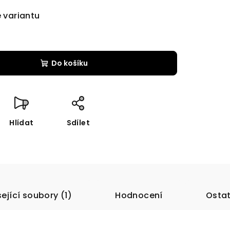
e variantu
Do košíku
Hlídat
Sdílet
ející soubory (1)
Hodnocení
Ostat