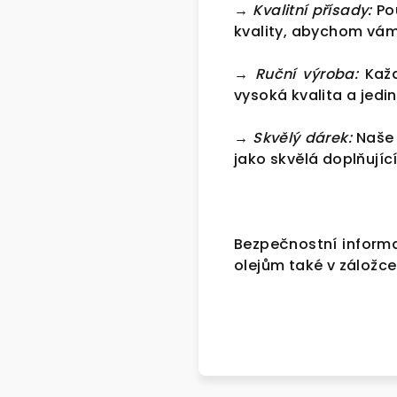
→ Kvalitní přísady:
Pou
kvality, abychom vám
→ Ruční výroba:
Každ
vysoká kvalita a jed
→ Skvělý dárek:
Naše 
jako skvělá doplňujíc
Bezpečnostní inform
olejům také v záložce