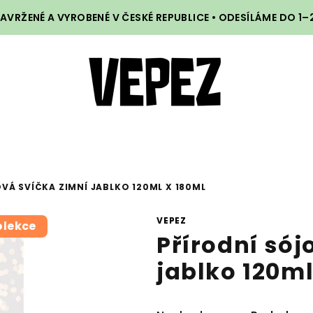
VRŽENÉ A VYROBENÉ V ČESKÉ REPUBLICE • ODESÍLÁME DO 1
VÁ SVÍČKA ZIMNÍ JABLKO 120ML X 180ML
VEPEZ
olekce
Přírodní sój
jablko 120ml