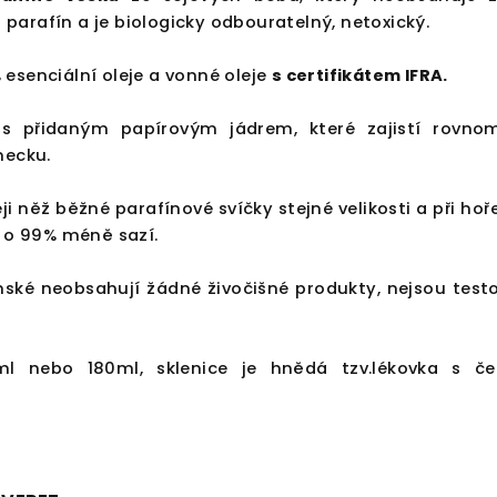
i parafín a je biologicky odbouratelný, netoxický.
esenciální oleje a vonné oleje
s
certifikátem IFRA
.
 s přidaným papírovým jádrem, které zajistí rovno
mecku.
i něž běžné parafínové svíčky stejné velikosti a při hoř
ž o 99% méně sazí.
nské neobsahují žádné živočišné produkty, nejsou test
ml nebo 180ml, sklenice je hnědá tzv.lékovka s č