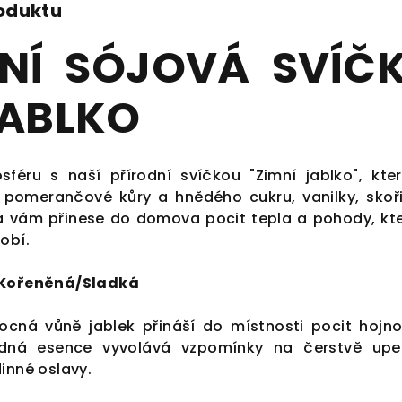
roduktu
NÍ SÓJOVÁ SVÍČ
JABLKO
osféru s naší přírodní svíčkou "Zimní jablko", kte
, pomerančové kůry a hnědého cukru, vanilky, skoř
a vám přinese do domova pocit tepla a pohody, kte
obí.
á/Kořeněná/Sladká
cná vůně jablek přináší do místnosti pocit hojno
odná esence vyvolává vzpomínky na čerstvě up
inné oslavy.