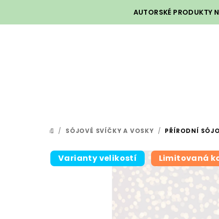
Přejít
AUTORSKÉ PRODUKTY NA
na
obsah
/
SÓJOVÉ SVÍČKY A VOSKY
/
PŘÍRODNÍ SÓJO
DOMŮ
Varianty velikostí
Limitovaná k