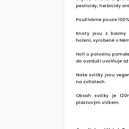
pesticidy, herbicidy an
Používáme pouze 100% 
Knoty jsou z bavlny
hoření, vyrobené v Ně
Hoří o polovinu pomalej
do ovzduší uvolňuje a
Naše svíčky jsou vega
na zvířatech.
Obsah svíčky je 120
plastovým víčkem.