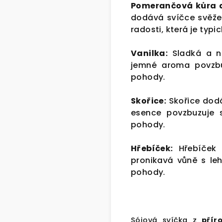
Pomerančová kůra a
dodává svíčce svěže
radosti, která je typi
Vanilka:
Sladká a ně
jemné aroma povzbuz
pohody.
Skořice:
Skořice dodá
esence povzbuzuje 
pohody.
Hřebíček:
Hřebíček d
pronikavá vůně s leh
pohody.
Sójová svíčka z
příro