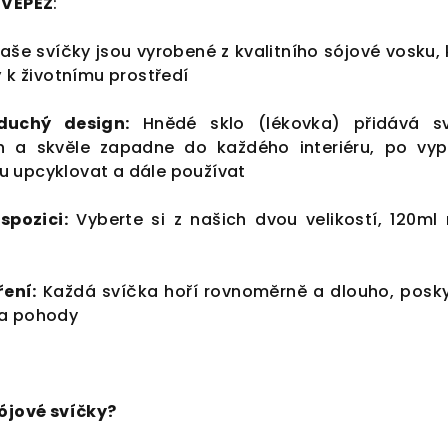
 VEPEZ
:
aše svíčky jsou vyrobené z kvalitního sójové vosku, 
ý k životnímu prostředí
duchý design:
Hnědé sklo (lékovka) přidává s
h a skvěle zapadne do každého interiéru, po vyp
 upcyklovat a dále používat
spozici:
Vyberte si z našich dvou velikostí, 120ml
ření:
Každá svíčka hoří rovnoměrně a dlouho, posky
 a pohody
sójové svíčky?