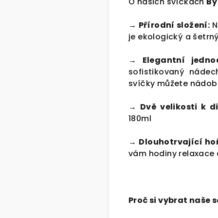
O našich svíčkách
By
→ Přírodní složení:
N
je ekologický a šetrn
→ Elegantní jedno
sofistikovaný nádec
svíčky můžete nádobu
→ Dvě velikosti k di
180ml
→ Dlouhotrvající ho
vám hodiny relaxace
Proč si vybrat naše 