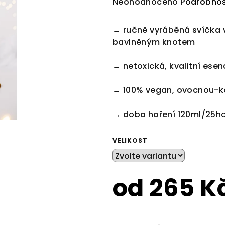
Průměrné
Neohodnoceno
Podrobnos
hodnocení
produktu
→ ručně vyráběná svíčka 
je
bavlněným knotem
0,0
z
→ netoxická, kvalitní esen
5
hvězdiček.
→ 100% vegan, ovocnou-k
→ doba hoření 120ml/25h
VELIKOST
od
265 K
Měrná
cena: