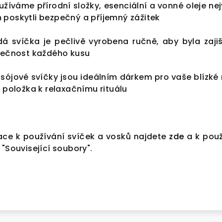
žíváme přírodní složky, esenciální a vonné oleje nej
 poskytli bezpečný a příjemný zážitek
á svíčka je pečlivě vyrobena ručně, aby byla zaji
inečnost každého kusu
sójové svíčky jsou ideálním dárkem pro vaše blízké
í položka k relaxačnímu rituálu
ace k používání svíček a vosků najdete
zde
a k pou
 "Související soubory".