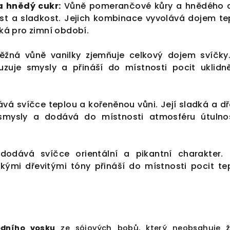
 hnědý cukr:
Vůně pomerančové kůry a hnědého 
st a sladkost. Jejich kombinace vyvolává dojem te
cká pro zimní období.
žná vůně vanilky zjemňuje celkový dojem svíčky.
uje smysly a přináší do místnosti pocit uklidn
vá svíčce teplou a kořeněnou vůni. Její sladká a dř
smysly a dodává do místnosti atmosféru útulno
odává svíčce orientální a pikantní charakter.
kými dřevitými tóny přináší do místnosti pocit te
dního vosku
ze sójových bobů, který neobsahuje 