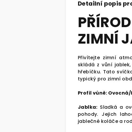
Detailní popis p
PŘÍROD
ZIMNÍ 
Přivítejte zimní atm
skládá z vůní jablek
hřebíčku. Tato svíčk
typický pro zimní obd
Profil vůně: Ovocn
Jablka:
Sladká a ovo
pohody. Jejich lah
jablečné koláče a rod