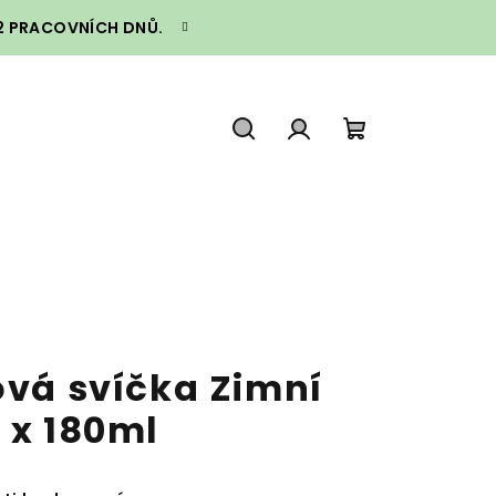
–2 PRACOVNÍCH DNŮ.
Hledat
Přihlášení
Nákupní
košík
ová svíčka Zimní
 x 180ml