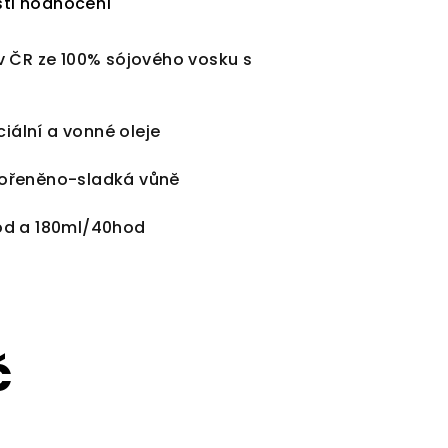
ti hodnocení
v ČR ze 100% sójového vosku s
ciální a vonné oleje
ořeněno-sladká vůně
od a 180ml/40hod
č