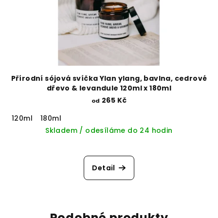
Přírodní sójová svíčka Ylan ylang, bavlna, cedrové
dřevo & levandule 120ml x 180ml
265 Kč
od
120ml
180ml
Skladem / odesíláme do 24 hodin
Detail
Podobné produkty