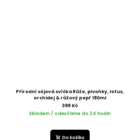
Přírodní sójová svíčka Růže, pivoňky, lotus,
orchidej & růžový pepř 180ml
399 Kč
Skladem / odesíláme do 24 hodin
Do košíku