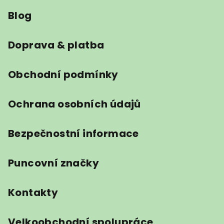
á
Blog
p
a
t
Doprava & platba
í
Obchodní podmínky
Ochrana osobních údajů
Bezpečnostní informace
Puncovní značky
Kontakty
Velkoobchodní spolupráce