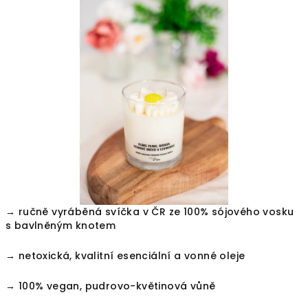
je
0,0
z
5
hvězdiček.
→ ručně vyráběná svíčka v ČR ze 100% sójového vosku
s bavlněným knotem
→ netoxická, kvalitní esenciální a vonné oleje
→ 100% vegan,
pudrovo-květinová vůně