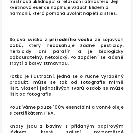
místnosti uklidňující a relaxační atmosféru. Její
květinová esence naplňuje vzduch klidem a
harmonií, která pomáhá uvolnit napětí a stres.
Sójová svíčka z
přírodního vosku
ze sójových
bobů, který neobsahuje žádné pesticidy,
herbicidy ani parafín a je biologicky
odbouratelný, netoxický. Po zapálení se krásně
třpytí a barvy ztmavnou.
Fotka je ilustrační, jedná se o ručně vyráběný
produkt, může se tak od fotografie mírně
lišit. Složení jednotlivých tvarů ozdob se může
lišit od fotografie.
Používáme pouze 100% esenciální a vonné oleje
s
certifikátem IFRA
.
Knoty jsou z bavlny s přidaným papírovým
jádrem, které zajistí rovnoměrné