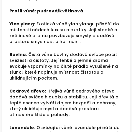
Profil vůně: pudrová/květinová
Ylan ylang:
Exotická vůně ylan ylangu přináší do
místnosti nádech luxusu a exotiky. Její sladké a
květinové aroma povzbuzuje smysly a dodává
prostoru smyslnost a harmonii.
Bavlna:
Čistá vůně bavlny dodává svíčce pocit
svěžesti a čistoty. Její lehké a jemné aroma
evokuje vzpomínky na čisté prádlo vysušené na
slunci, které naplňuje místnost čistotou a
uklidňujícím pocitem.
Cedrové dřevo:
Hřejivá vůně cedrového dřeva
dodává svíčce hloubku a stabilitu. Její dřevitá a
teplá esence vytváří dojem bezpečí a ochrany,
který uklidňuje mysl a dodává prostoru
atmosféru klidu a pohody.
Levandule:
Osvěžující vůně levandule přináší do