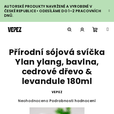
Přejít
AUTORSKÉ PRODUKTY NAVRŽENÉ A VYROBENÉ V
na
ČESKÉ REPUBLICE • ODESÍLÁME DO 1–2 PRACOVNÍCH
obsah
DNŮ.
Nákupn
Hledat
Přihlášení
Přírodní sójová svíčka
košík
Ylan ylang, bavlna,
cedrové dřevo &
levandule 180ml
VEPEZ
Průměrné
Neohodnoceno
Podrobnosti hodnocení
hodnocení
produktu