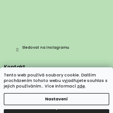
Sledovat na Instagramu
Kontakt
Tento web používá soubory cookie. Dalším
info
@
vepez.cz
procházením tohoto webu vyjadřujete souhlas s
+420 776 664 373
jejich používáním.. Více informací
zde
.
Nastavení
Copyright 2026
VEPEZ.cz
. Všechna práva vyhrazena.