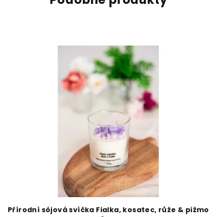
Přírodní sójová svíčka Fialka, kosatec, růže & pižmo