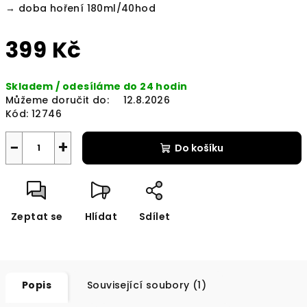
→ doba hoření 180ml/40hod
399 Kč
Měrná
Skladem / odesíláme do 24 hodin
cena:
Můžeme doručit do:
12.8.2026
Kód:
12746
−
+
Do košíku
Zeptat se
Hlídat
Sdílet
Popis
Související soubory (1)