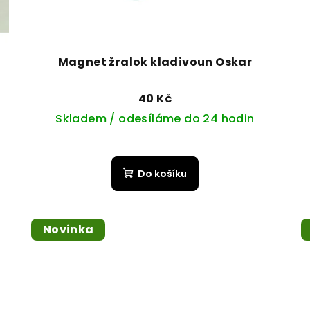
Magnet žralok kladivoun Oskar
40 Kč
Skladem / odesíláme do 24 hodin
Do košíku
Novinka