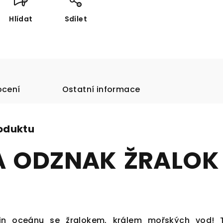
Hlídat
Sdílet
cení
Ostatní informace
roduktu
 ODZNAK ŽRALOK
in oceánu se žralokem, králem mořských vod! 