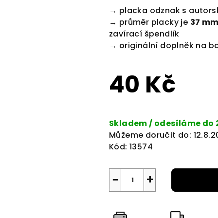
produktu
→ placka odznak s autorsk
je
→ průměr placky je
37 m
0,0
zavírací špendlík
z
→ originální doplněk na b
5
hvězdiček.
40 Kč
Měrná
cena:
Skladem / odesíláme do 
Můžeme doručit do:
12.8.
Kód:
13574
−
+