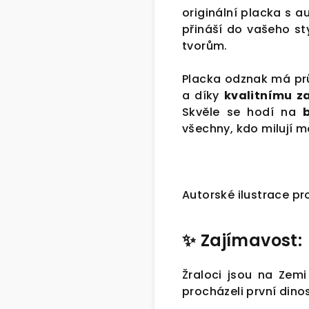
originální placka s au
přináší do vašeho st
tvorům.
Placka odznak má p
a díky
kvalitnímu z
Skvěle se hodí na
všechny, kdo milují m
Autorské ilustrace p
✨
Zajímavost:
Žraloci jsou na Zem
procházeli první dinos