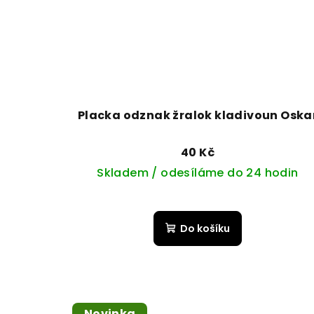
Placka odznak žralok kladivoun Oska
40 Kč
Skladem / odesíláme do 24 hodin
Do košíku
Novinka