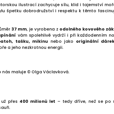
torskou ilustrací zachycuje sílu, klid i tajemství moř
ylu špetku dobrodružství i respektu k těmto fascinu
růměr
37 mm
, je vyrobena z
odolného kovového zá
apínání
vám spolehlivě vydrží i při každodenním no
batoh, tašku, mikinu
nebo jako
originální dáre
oře a jeho nezkrotnou energii.
ro nás maluje © Olga Václavková.
i už přes
400 milionů let
– tedy dříve, než se po 
auři.