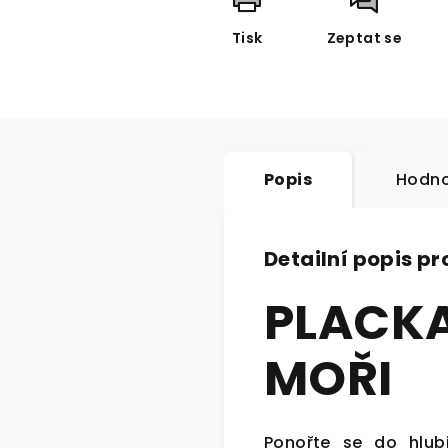
Tisk
Zeptat se
Popis
Hodno
Detailní popis p
PLACKA
MOŘI
Ponořte se do hlub