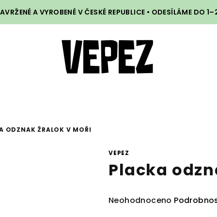
VRŽENÉ A VYROBENÉ V ČESKÉ REPUBLICE • ODESÍLÁME DO 1
A ODZNAK ŽRALOK V MOŘI
VEPEZ
Placka odzn
Průměrné
Neohodnoceno
Podrobnos
hodnocení