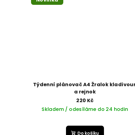
Týdenní plánovač A4 Žralok kladivou
a rejnok
220 Kč
Skladem / odesíláme do 24 hodin
Do košíku