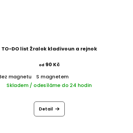
TO-DO list Žralok kladivoun a rejnok
90 Kč
od
Bez magnetu
S magnetem
Skladem / odesíláme do 24 hodin
Detail