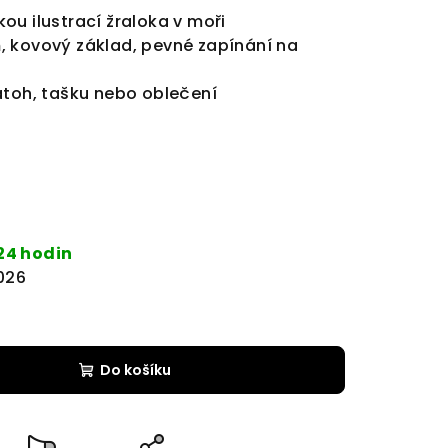
ou ilustrací žraloka v moři
m
, kovový základ, pevné zapínání na
atoh, tašku nebo oblečení
24 hodin
2026
Do košíku