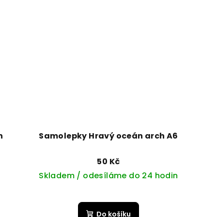
n
Samolepky Hravý oceán arch A6
50 Kč
Skladem / odesíláme do 24 hodin
Do košíku