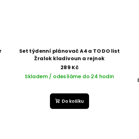
r
Set týdenní plánovač A4 a TO DO list
Žralok kladivoun a rejnok
289 Kč
Skladem / odesíláme do 24 hodin
Do košíku