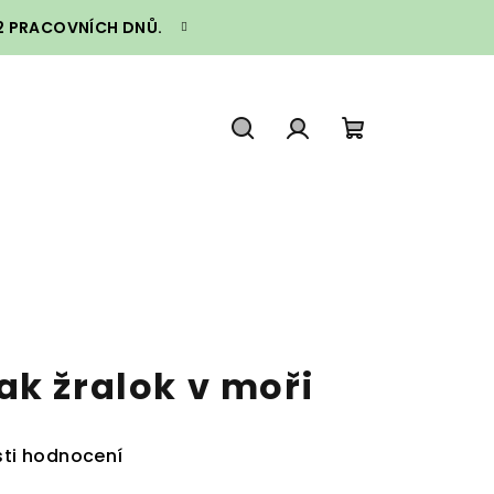
–2 PRACOVNÍCH DNŮ.
Hledat
Přihlášení
Nákupní
košík
ak žralok v moři
ti hodnocení