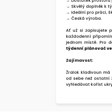
→ Dostatek prostoru 
→ Skvělý doplněk k t
→ Ideální pro práci, 
→ Česká výroba.
Ať už si zapisujete 
každodenní připomín
jednom místě. Pro d
týdenní plánovač ve
Zajímavost:
Žralok kladivoun má 
od sebe než ostatní ž
vyhledávat kořist uk