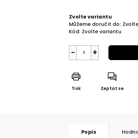
Měrná
cena:
Zvolte variantu
Můžeme doručit do:
Zvolt
Kód:
Zvolte variantu
−
+
Tisk
Zeptat se
Popis
Hodno