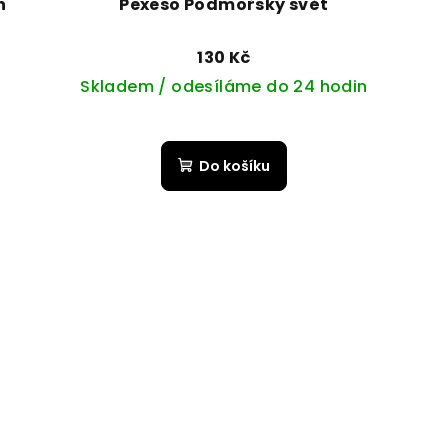
n
Pexeso Podmořský svět
130 Kč
Skladem / odesíláme do 24 hodin
Do košíku