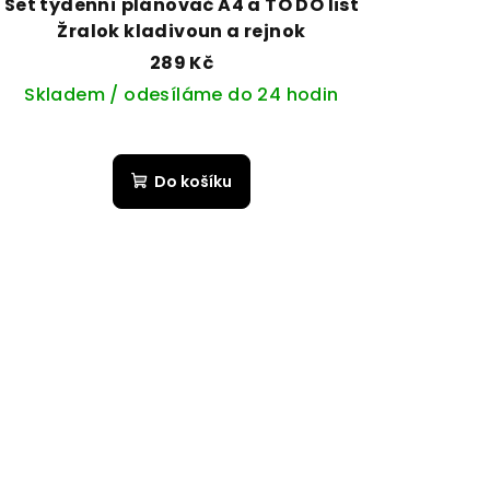
Set týdenní plánovač A4 a TO DO list
Žralok kladivoun a rejnok
289 Kč
Skladem / odesíláme do 24 hodin
Do košíku