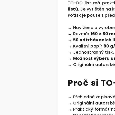
TO-DO list má prakt
listů
. Je vytištěn na 
Potisk je pouze z před
→ Navrženo a vyrobeno
→ Rozměr
160 × 80 
→
50 odtrhávacích l
→ Kvalitní papír
80 g
→ Jednostranný tisk.
→
Možnost výběru s
→ Originální autorské
Proč si TO
→ Přehledné zapisová
→ Originální autorské
→ Praktický formát na