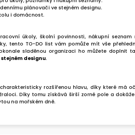
pro úkoly, poznámky i nákupní seznamy.
ýdennímu plánovači ve stejném designu.
školu i domácnost.
pracovní úkoly, školní povinnosti, nákupní seznam
ky, tento TO-DO list vám pomůže mít vše přehled
okonale sladěnou organizaci ho můžete doplnit t
 stejném designu
.
charakteristicky rozšířenou hlavu, díky které má oč
raloci. Díky tomu získává širší zorné pole a dokáže
rytou na mořském dně.