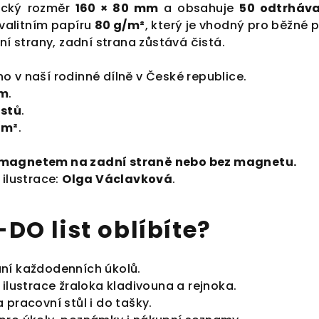
ický rozměr
160 × 80 mm
a obsahuje
50 odtrháv
kvalitním papíru
80 g/m²
, který je vhodný pro běžné p
ní strany, zadní strana zůstává čistá.
 v naší rodinné dílně v České republice.
mm
.
istů
.
/m²
.
 magnetem na zadní straně nebo bez magnetu.
 ilustrace:
Olga Václavková
.
-DO list oblíbíte?
ní každodenních úkolů.
 ilustrace žraloka kladivouna a rejnoka.
 pracovní stůl i do tašky.