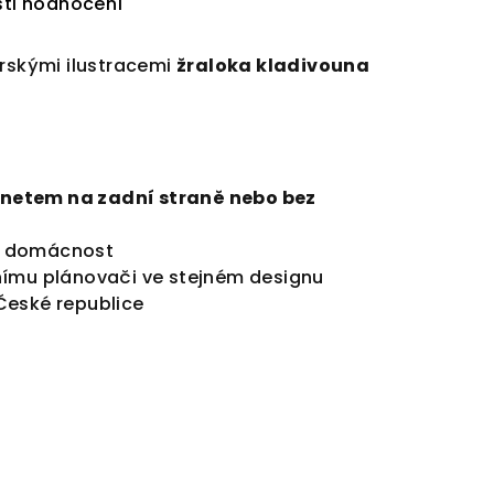
ti hodnocení
orskými ilustracemi
žraloka kladivouna
netem na zadní straně nebo bez
 i domácnost
nímu plánovači ve stejném designu
České republice