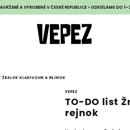
VRŽENÉ A VYROBENÉ V ČESKÉ REPUBLICE • ODESÍLÁME DO 1
T ŽRALOK KLADIVOUN A REJNOK
VEPEZ
TO-DO list Ž
rejnok