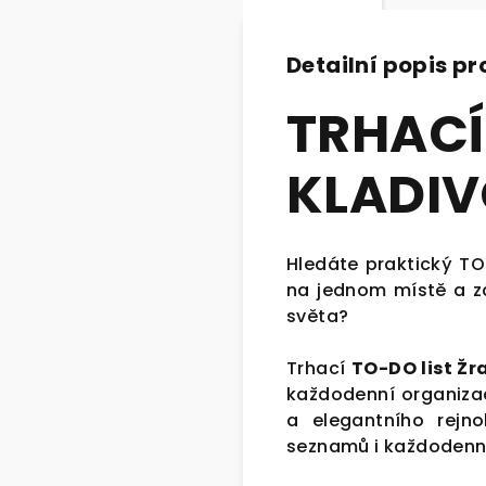
Detailní popis p
TRHACÍ
KLADIV
Hledáte praktický TO
na jednom místě a z
světa?
Trhací
TO-DO list Žr
každodenní organizac
a elegantního rejno
seznamů i každodenn