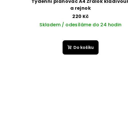
Týdenní plánovač A4 Žralok kladivou
a rejnok
220 Kč
Skladem / odesíláme do 24 hodin
Do košíku