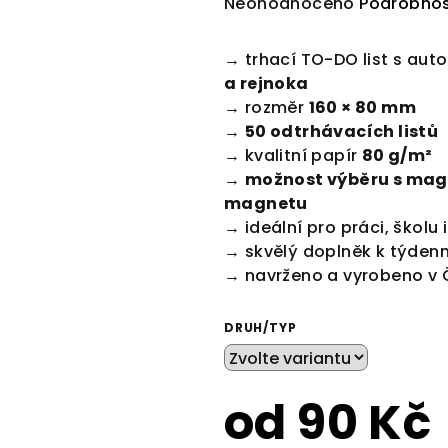
Průměrné
Neohodnoceno
Podrobnos
hodnocení
produktu
→ trhací TO-DO list s aut
je
a rejnoka
0,0
→ rozměr
160 × 80 mm
z
→
50 odtrhávacích listů
5
→ kvalitní papír
80 g/m²
hvězdiček.
→
možnost výběru s mag
magnetu
→ ideální pro práci, školu
→ skvělý doplněk k týden
→ navrženo a vyrobeno v 
DRUH/TYP
od
90 Kč