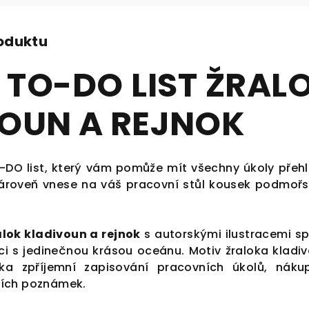
roduktu
 TO-DO LIST ŽRAL
OUN A REJNOK
-DO list, který vám pomůže mít všechny úkoly přeh
ároveň vnese na váš pracovní stůl kousek podmoř
alok kladivoun a rejnok
s autorskými ilustracemi sp
i s jedinečnou krásou oceánu. Motiv žraloka kladi
ka zpříjemní zapisování pracovních úkolů, náku
ích poznámek.