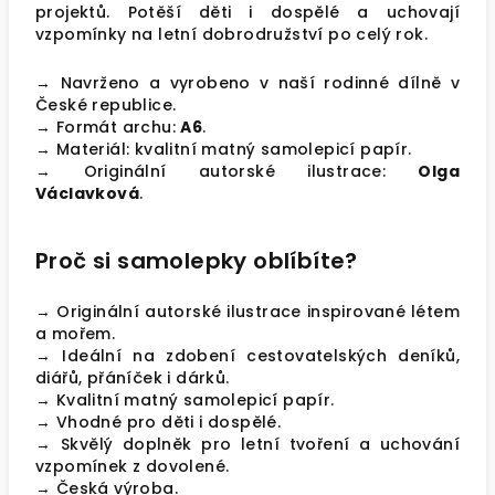
projektů. Potěší děti i dospělé a uchovají
vzpomínky na letní dobrodružství po celý rok.
→ Navrženo a vyrobeno v naší rodinné dílně v
České republice.
→ Formát archu:
A6
.
→ Materiál: kvalitní matný samolepicí papír.
→ Originální autorské ilustrace:
Olga
Václavková
.
Proč si samolepky oblíbíte?
→ Originální autorské ilustrace inspirované létem
a mořem.
→ Ideální na zdobení cestovatelských deníků,
diářů, přáníček i dárků.
→ Kvalitní matný samolepicí papír.
→ Vhodné pro děti i dospělé.
→ Skvělý doplněk pro letní tvoření a uchování
vzpomínek z dovolené.
→ Česká výroba.