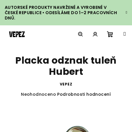
Přejít
AUTORSKÉ PRODUKTY NAVRŽENÉ A VYROBENÉ V
na
ČESKÉ REPUBLICE • ODESÍLÁME DO 1–2 PRACOVNÍCH
obsah
DNŮ.
Nákupn
Hledat
Přihlášení
Placka odznak tuleň
košík
Hubert
VEPEZ
Průměrné
Neohodnoceno
Podrobnosti hodnocení
hodnocení
produktu
je
0,0
z
5