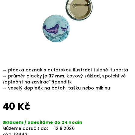
hvězdiček.
→ placka odznak s autorskou ilustrací tuleně Huberta
→ průměr placky je
37 mm
, kovový základ, spolehlivé
zapínání na zavírací špendlík
→ veselý doplněk na batoh, tašku nebo mikinu
40 Kč
Měrná
Skladem / odesíláme do 24 hodin
cena:
Můžeme doručit do:
12.8.2026
Kód:
13442