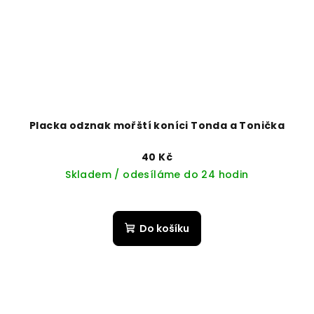
Placka odznak mořští koníci Tonda a Tonička
40 Kč
Skladem / odesíláme do 24 hodin
Do košíku