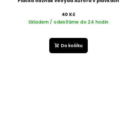
Placka odznak velryba Aurora v plavkách
40 Kč
Skladem / odesíláme do 24 hodin
Do košíku