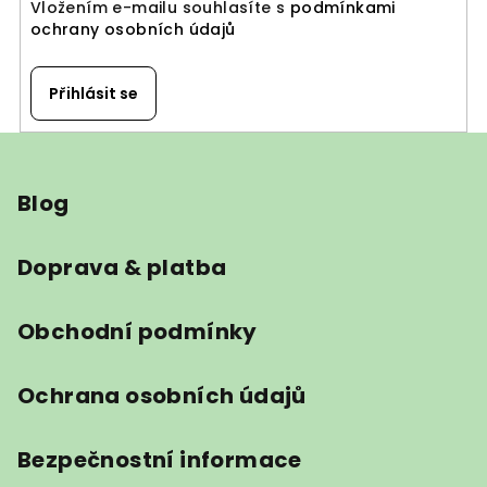
Vložením e-mailu souhlasíte s
podmínkami
ochrany osobních údajů
Přihlásit se
Z
á
Blog
p
a
t
Doprava & platba
í
Obchodní podmínky
Ochrana osobních údajů
Bezpečnostní informace