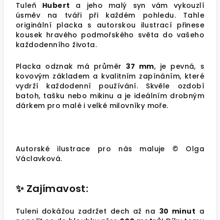
Tuleň
Hubert
a jeho malý syn vám vykouzlí
úsměv na tváři při každém pohledu. Tahle
originální placka s autorskou ilustrací přinese
kousek hravého podmořského světa do vašeho
každodenního života.
Placka odznak má průměr
37 mm
, je pevná, s
kovovým základem a kvalitním zapínáním, které
vydrží každodenní používání. Skvěle ozdobí
batoh, tašku nebo mikinu a je ideálním drobným
dárkem pro malé i velké milovníky moře.
Autorské ilustrace pro nás maluje © Olga
Václavková.
✨
Zajímavost:
Tuleni dokážou zadržet dech až na
30 minut
a