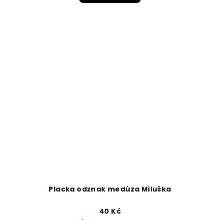
Placka odznak medúza Miluška
40 Kč