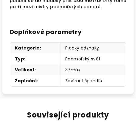
ponořit se do hloubky přes
200 metrů
! Díky tomu
patří mezi mistry podmořských ponorů.
Doplňkové parametry
Kategorie
:
Placky odznaky
Typ
:
Podmořský svět
Velikost
:
37mm
Zapínání
:
Zavírací špendlík
Související produkty