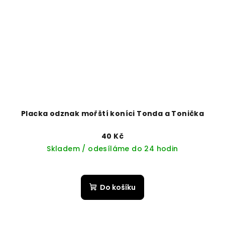
Placka odznak mořští koníci Tonda a Tonička
40 Kč
Skladem / odesíláme do 24 hodin
Do košíku