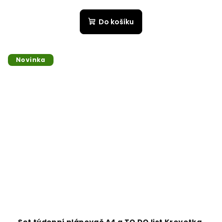
Do košíku
Novinka
Set týdenní plánovač A4 a TO DO list Krevetka,