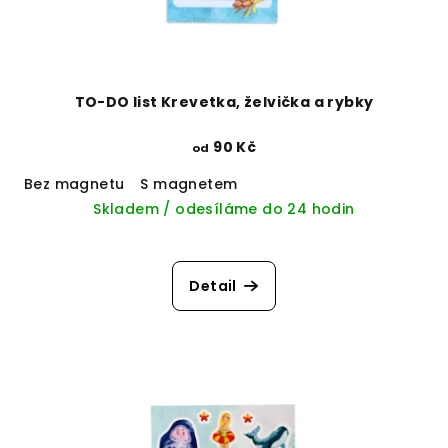
TO-DO list Krevetka, želvička a rybky
90 Kč
od
Bez magnetu
S magnetem
Skladem / odesíláme do 24 hodin
Detail