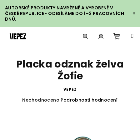
Přejít
AUTORSKÉ PRODUKTY NAVRŽENÉ A VYROBENÉ V
na
ČESKÉ REPUBLICE • ODESÍLÁME DO 1–2 PRACOVNÍCH
obsah
DNŮ.
Nákupn
Hledat
Přihlášení
Placka odznak želva
košík
Žofie
VEPEZ
Průměrné
Neohodnoceno
Podrobnosti hodnocení
hodnocení
produktu
je
0,0
z
5