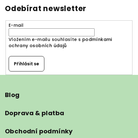
Odebírat newsletter
E-mail
Vložením e-mailu souhlasíte s
podmínkami
ochrany osobních údajů
Přihlásit se
Z
á
Blog
p
a
t
Doprava & platba
í
Obchodní podmínky