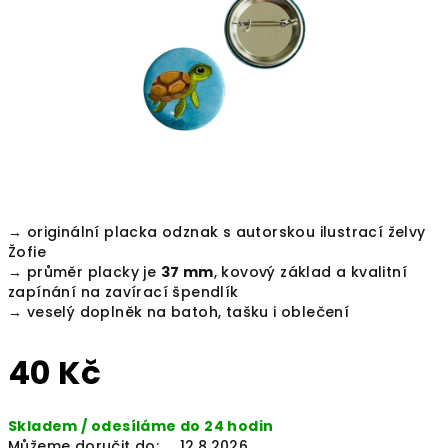
hvězdiček.
→ originální placka odznak s autorskou ilustrací želvy
Žofie
→ průměr placky je
37 mm
, kovový základ a kvalitní
zapínání na zavírací špendlík
→ veselý doplněk na batoh, tašku i oblečení
40 Kč
Měrná
Skladem / odesíláme do 24 hodin
cena:
Můžeme doručit do:
12.8.2026