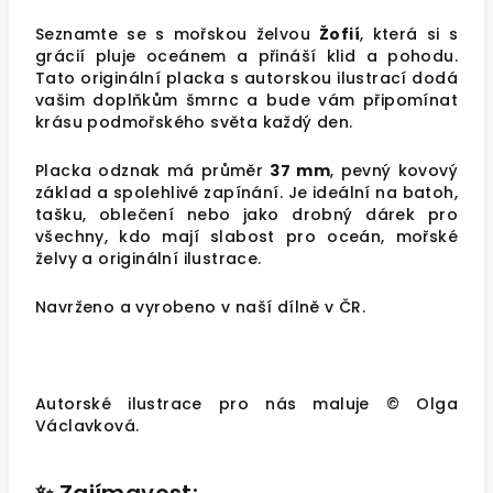
Seznamte se s mořskou želvou
Žofií
, která si s
grácií pluje oceánem a přináší klid a pohodu.
Tato originální placka s autorskou ilustrací dodá
vašim doplňkům šmrnc a bude vám připomínat
krásu podmořského světa každý den.
Placka odznak má průměr
37 mm
, pevný kovový
základ a spolehlivé zapínání. Je ideální na batoh,
tašku, oblečení nebo jako drobný dárek pro
všechny, kdo mají slabost pro oceán, mořské
želvy a originální ilustrace.
Navrženo a vyrobeno v naší dílně v ČR.
Autorské ilustrace pro nás maluje © Olga
Václavková.