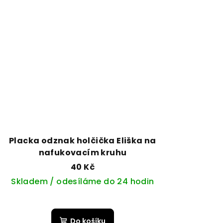
Placka odznak holčička Eliška na
nafukovacím kruhu
40 Kč
Skladem / odesíláme do 24 hodin
Do košíku