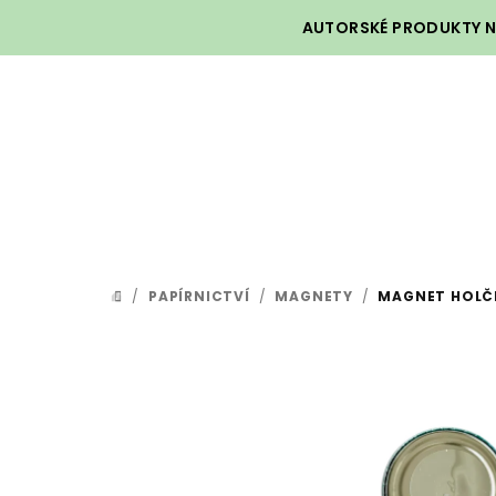
Přejít
AUTORSKÉ PRODUKTY NA
na
obsah
/
PAPÍRNICTVÍ
/
MAGNETY
/
MAGNET HOLČI
DOMŮ