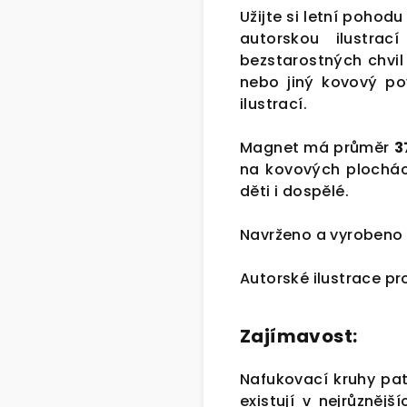
Užijte si letní pohod
autorskou ilustra
bezstarostných chvil 
nebo jiný kovový pov
ilustrací.
Magnet má průměr
3
na kovových plochác
děti i dospělé.
Navrženo a vyrobeno v
Autorské ilustrace p
Zajímavost:
Nafukovací kruhy pat
existují v nejrůzně