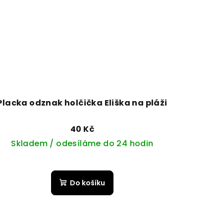
Placka odznak holčička Eliška na pláži
40 Kč
Skladem / odesíláme do 24 hodin
Do košíku