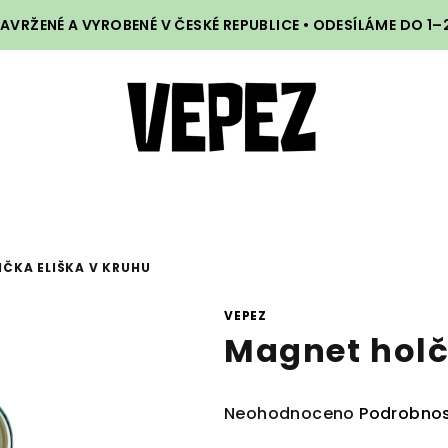
VRŽENÉ A VYROBENÉ V ČESKÉ REPUBLICE • ODESÍLÁME DO 1
ČKA ELIŠKA V KRUHU
VEPEZ
Magnet holč
Průměrné
Neohodnoceno
Podrobnos
hodnocení