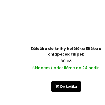
Záložka do knihy holčička Eliška a
chlapeček Filípek
30 Kč
Skladem / odesíláme do 24 hodin
Do košíku