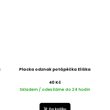
u
Placka odznak potápěčka Eliška
40 Kč
Skladem / odesíláme do 24 hodin
Do košíku