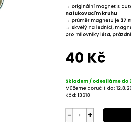
produktu
→ originální magnet s aut
je
nafukovacím kruhu
0,0
→ průměr magnetu je
37 
z
→ skvělý na lednici, magn
5
pro milovníky léta, prázdni
hvězdiček.
40 Kč
Měrná
cena:
Skladem / odesíláme do 
Můžeme doručit do:
12.8.
Kód:
13618
−
+