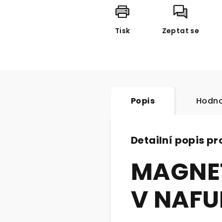
Tisk
Zeptat se
Popis
Hodno
Detailní popis p
MAGNET
V NAF