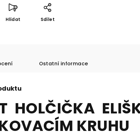
Hlídat
Sdílet
cení
Ostatní informace
roduktu
 HOLČIČKA ELIŠ
UKOVACÍM KRUHU