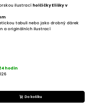
orskou ilustrací
holčičky Elišky v
mm
etickou tabuli nebo jako drobný dárek
n a originálních ilustrací
24 hodin
2026
Do košíku