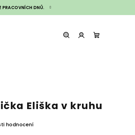
–2 PRACOVNÍCH DNŮ.
Hledat
Přihlášení
Nákupní
košík
ička Eliška v kruhu
ti hodnocení