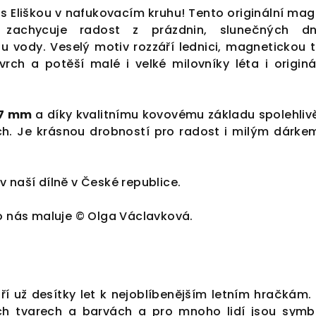
u s Eliškou v nafukovacím kruhu! Tento originální mag
cí zachycuje radost z prázdnin, slunečných d
u vody. Veselý motiv rozzáří lednici, magnetickou t
rch a potěší malé i velké milovníky léta i originá
7 mm
a díky kvalitnímu kovovému základu spolehlivě
h. Je krásnou drobností pro radost i milým dárke
 naší dílně v České republice.
ro nás maluje © Olga Václavková.
ří už desítky let k nejoblíbenějším letním hračkám.
jších tvarech a barvách a pro mnoho lidí jsou sym