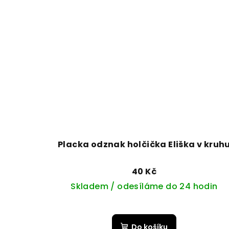
Placka odznak holčička Eliška v kruh
40 Kč
Skladem / odesíláme do 24 hodin
Do košíku