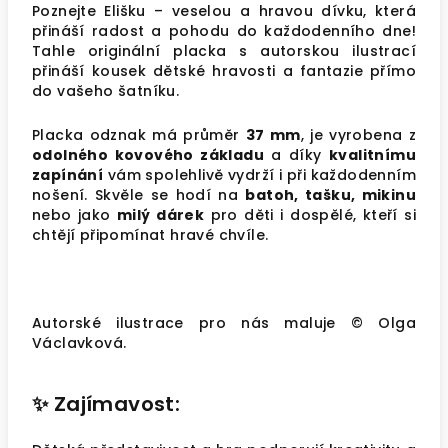
Poznejte Elišku – veselou a hravou dívku, která
přináší radost a pohodu do každodenního dne!
Tahle originální placka s autorskou ilustrací
přináší kousek dětské hravosti a fantazie přímo
do vašeho šatníku.
Placka odznak má průměr
37 mm
, je vyrobena z
odolného kovového základu
a díky
kvalitnímu
zapínání
vám spolehlivě vydrží i při každodenním
nošení. Skvěle se hodí na
batoh, tašku, mikinu
nebo jako
milý dárek
pro děti i dospělé, kteří si
chtějí připomínat hravé chvíle.
Autorské ilustrace pro nás maluje © Olga
Václavková.
✨
Zajímavost: