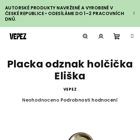
Přejít
AUTORSKÉ PRODUKTY NAVRŽENÉ A VYROBENÉ V
na
ČESKÉ REPUBLICE • ODESÍLÁME DO 1–2 PRACOVNÍCH
obsah
DNŮ.
Nákupn
Hledat
Přihlášení
Placka odznak holčička
košík
Eliška
VEPEZ
Průměrné
Neohodnoceno
Podrobnosti hodnocení
hodnocení
produktu
je
0,0
z
5