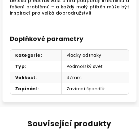
Dětská představivost a hra podporují kreativitu a
řešení problémů – a každý malý příběh může být
inspirací pro velká dobrodružství!
Doplňkové parametry
Kategorie
:
Placky odznaky
Typ
:
Podmořský svět
Velikost
:
37mm
Zapínání
:
Zavírací špendlík
Související produkty