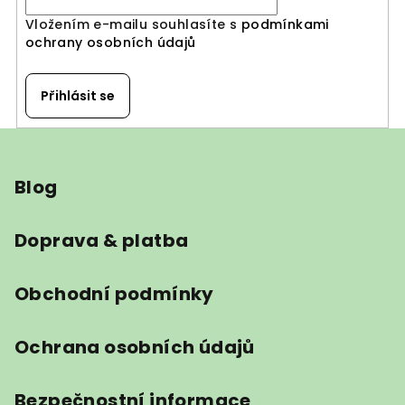
Vložením e-mailu souhlasíte s
podmínkami
ochrany osobních údajů
Přihlásit se
Z
á
Blog
p
a
t
Doprava & platba
í
Obchodní podmínky
Ochrana osobních údajů
Bezpečnostní informace