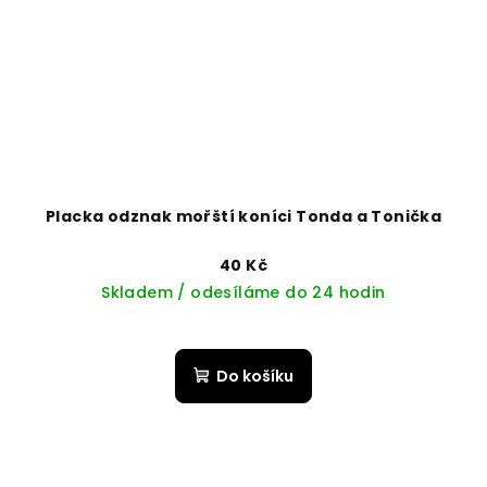
Placka odznak mořští koníci Tonda a Tonička
40 Kč
Skladem / odesíláme do 24 hodin
Do košíku