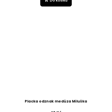
Do košíku
Placka odznak medúza Miluška