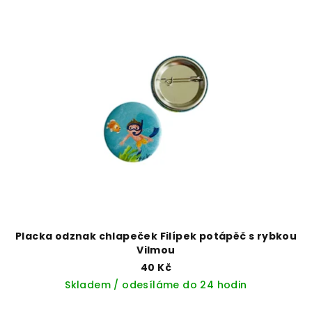
Placka odznak chlapeček Filípek potápěč s rybkou
Vilmou
40 Kč
Skladem / odesíláme do 24 hodin