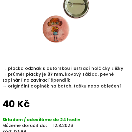
hvězdiček.
→ placka odznak s autorskou ilustrací holčičky Elišky
→ průměr placky je
37 mm
, kovový základ, pevné
zapínání na zavírací špendlík
→ originální doplněk na batoh, tašku nebo oblečení
40 Kč
Měrná
Skladem / odesíláme do 24 hodin
cena:
Můžeme doručit do:
12.8.2026
Kód:
13589