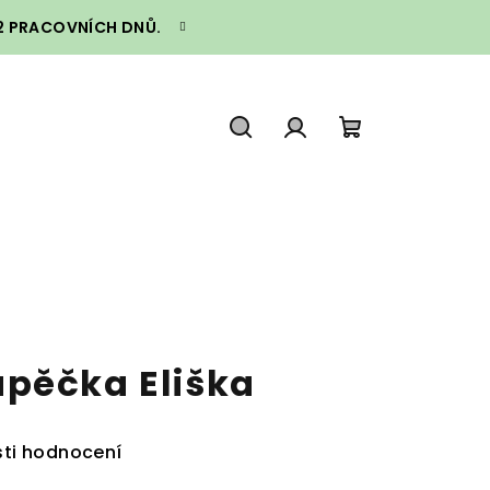
–2 PRACOVNÍCH DNŮ.
Hledat
Přihlášení
Nákupní
košík
pěčka Eliška
ti hodnocení