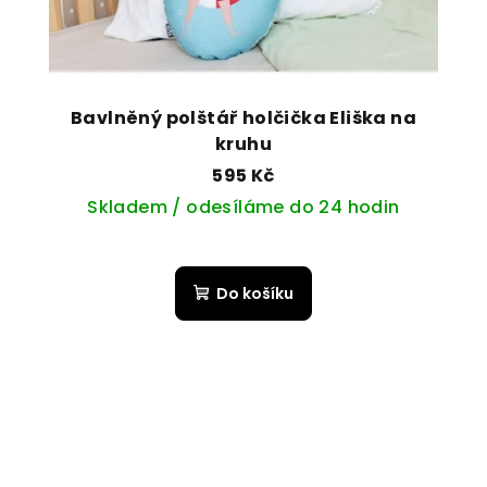
Bavlněný polštář holčička Eliška na
kruhu
595 Kč
Skladem / odesíláme do 24 hodin
Do košíku