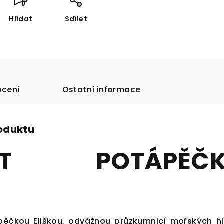
Hlídat
Sdílet
cení
Ostatní informace
roduktu
ET POTÁPĚČK
ěčkou Eliškou, odvážnou průzkumnicí mořských hl