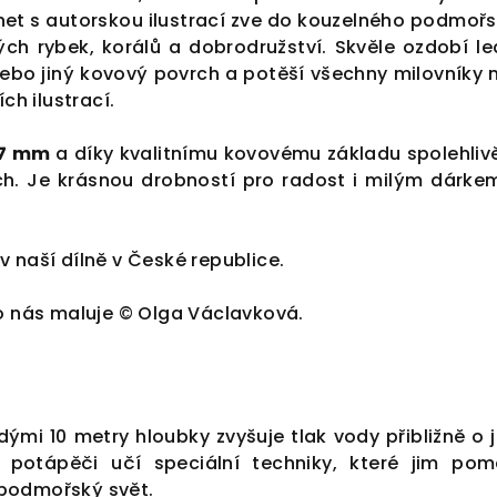
net s autorskou ilustrací zve do kouzelného podmoř
ch rybek, korálů a dobrodružství. Skvěle ozdobí led
ebo jiný kovový povrch a potěší všechny milovníky 
ch ilustrací.
7 mm
a díky kvalitnímu kovovému základu spolehlivě
h. Je krásnou drobností pro radost i milým dárke
 naší dílně v České republice.
ro nás maluje © Olga Václavková.
dými 10 metry hloubky zvyšuje tlak vody přibližně o 
 potápěči učí speciální techniky, které jim pom
podmořský svět.