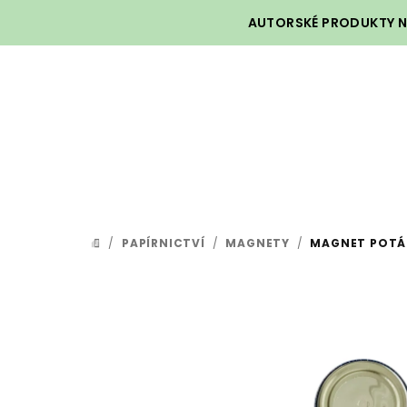
Přejít
AUTORSKÉ PRODUKTY NA
na
obsah
/
PAPÍRNICTVÍ
/
MAGNETY
/
MAGNET POTÁ
DOMŮ