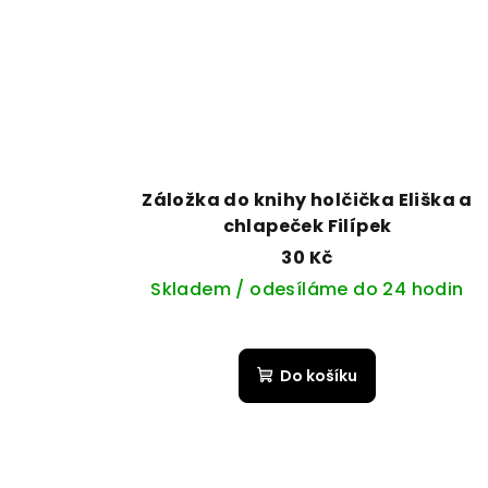
Záložka do knihy holčička Eliška a
chlapeček Filípek
30 Kč
Skladem / odesíláme do 24 hodin
Do košíku