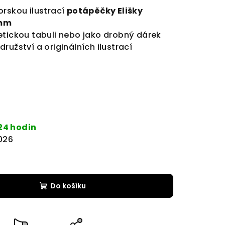
orskou ilustrací
potápěčky Elišky
mm
etickou tabuli nebo jako drobný dárek
ružství a originálních ilustrací
24 hodin
2026
Do košíku