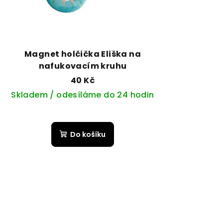
Magnet holčička Eliška na
nafukovacím kruhu
40 Kč
Skladem / odesíláme do 24 hodin
Do košíku