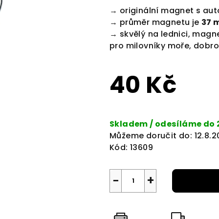
produktu
→ originální magnet s aut
je
→ průměr magnetu je
37 
0,0
→ skvělý na lednici, magn
z
pro milovníky moře, dobrod
5
hvězdiček.
40 Kč
Měrná
cena:
Skladem / odesíláme do 
Můžeme doručit do:
12.8.
Kód:
13609
−
+