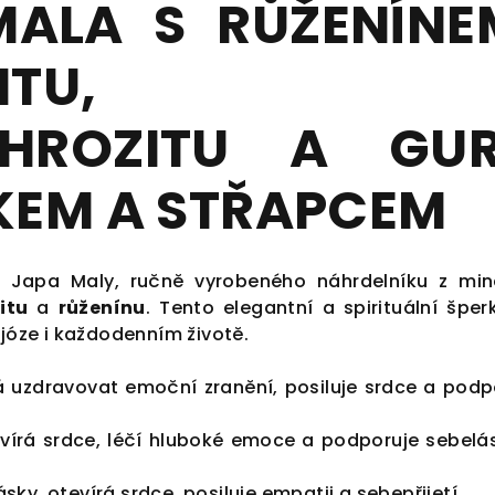
ALA S RŮŽENÍNE
TU,
HROZITU A GU
KEM A STŘAPCEM
ní Japa Maly, ručně vyrobeného náhrdelníku z min
itu
a
růženínu
. Tento elegantní a spirituální šper
 józe i každodenním životě.
uzdravovat emoční zranění, posiluje srdce a podp
vírá srdce, léčí hluboké emoce a podporuje sebelá
sky, otevírá srdce, posiluje empatii a sebepřijetí