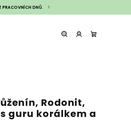
–2 PRACOVNÍCH DNŮ.
Hledat
Přihlášení
Nákupní
košík
ůženín, Rodonit,
 s guru korálkem a