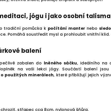
meditaci, jógu i jako osobní talism
ko tradiční pomůcka k
počítání manter
nebo
sled
. Pomáhá soustředit mysl a prohloubit vnitřní klid.
árkové balení
 pečlivě zabalen do
lněného sáčku
, ideálního na 
oplněk na vaši lekci jógy. Součástí balení jsou
 o použitých minerálech
, které přibližují jejich vý
ochrozit, střapec cca 8cm, nylonová šňůra.