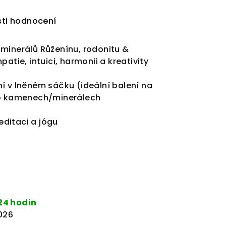
ti hodnocení
 minerálů
Růženínu, rodonitu
&
patie, intuici, harmonii a kreativity
í v lněném sáčku (ideální balení na
 o kamenech/minerálech
ditaci a jógu
24 hodin
2026