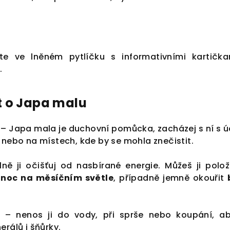
e ve lněném pytlíčku s informativními kartičk
.
t o Japa malu
– Japa mala je duchovní pomůcka, zacházej s ní s ú
 nebo na místech, kde by se mohla znečistit.
ně ji očišťuj od nasbírané energie. Můžeš ji polož
 noc na měsíčním světle
, případně jemně okouřit
u
– nenos ji do vody, při sprše nebo koupání, a
erálů i šňůrky.