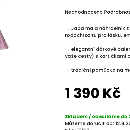
Průměrné
Neohodnoceno
Podrobnos
hodnocení
produktu
→
Japa mala náhrdelník z
je
rodochrozitu pro
lásku, em
0,0
z
→ e
legantní dárkové balen
5
vaše cesty) s kartičkami
hvězdiček.
→ t
radiční pomůcka na me
1 390 Kč
Měrná
cena:
Skladem / odesíláme do 
Můžeme doručit do:
12.8.