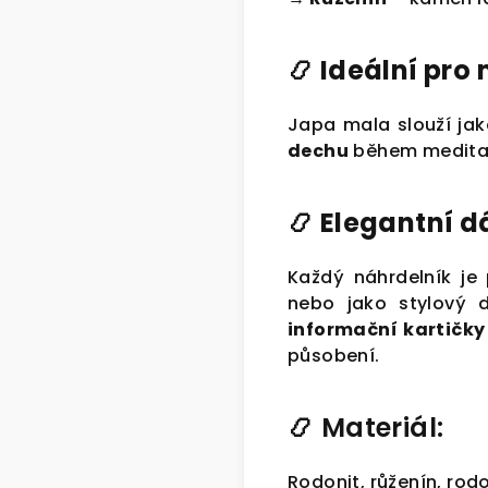
📿
Ideální pro 
Japa mala slouží ja
dechu
během meditace
📿
Elegantní d
Každý náhrdelník je
nebo jako stylový d
informační kartičky
působení.
📿
Materiál:
Rodonit, růženín, rod