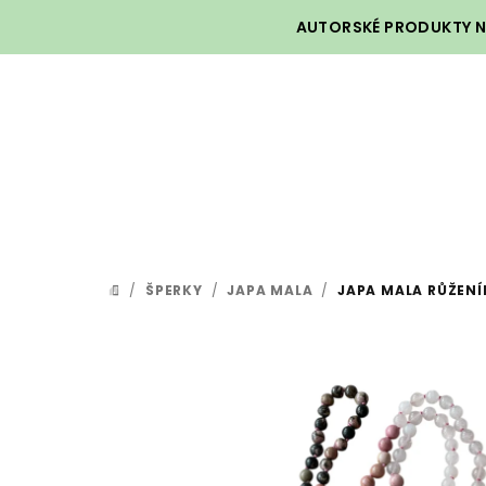
Přejít
AUTORSKÉ PRODUKTY NA
na
obsah
/
ŠPERKY
/
JAPA MALA
/
JAPA MALA RŮŽEN
DOMŮ