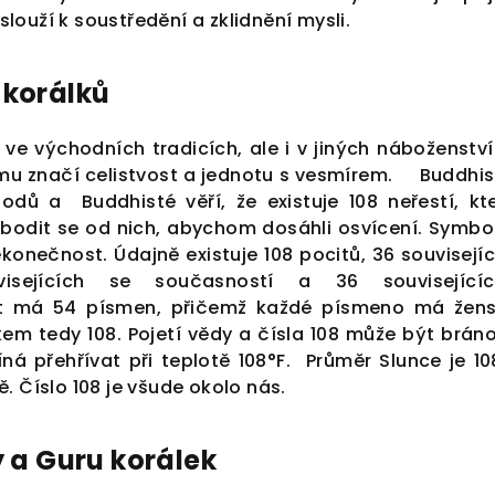
ouží k soustředění a zklidnění mysli.
 korálků
ve východních tradicích, ale i v jiných náboženství
mu značí celistvost a jednotu s vesmírem.
Buddhis
odů a Buddhisté věří, že existuje 108 neřestí, kt
bodit se od nich, abychom dosáhli osvícení.
Symbol
ekonečnost. Údajně
existuje 108 pocitů, 36 souvisejí
visejících se současností a 36 související
rt má 54 písmen, přičemž každé písmeno má žen
kem tedy 108.
Pojetí vědy a čísla 108 může být bráno 
íná přehřívat při teplotě 108°F. Průměr Slunce je 10
. Číslo 108 je všude okolo nás.
y a Guru korálek