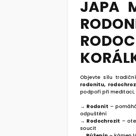
JAPA M
RODONI
RODOC
KORÁL
Objevte sílu tradič
rodonitu
, rodochroz
podpoří při meditaci,
→ Rodonit
–
pomáhá 
odpuštění
→ Rodochrozit
–
ote
soucit
→ Růženín
– kámen lá