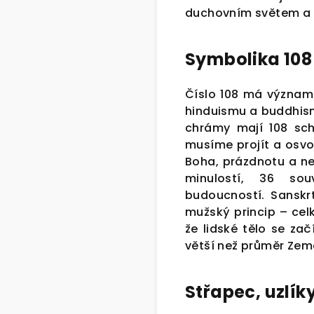
duchovním světem a sl
Symbolika 108
Číslo 108 má význam 
hinduismu a buddhis
chrámy mají 108 sch
musíme projít a osvo
Boha, prázdnotu a n
minulostí, 36 sou
budoucností. Sansk
mužský princip – cel
že lidské tělo se zač
větší než průměr Země
Střapec, uzlík