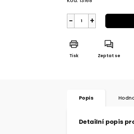
Kód:
13168
−
+
Tisk
Zeptat se
Popis
Hodno
Detailní popis p