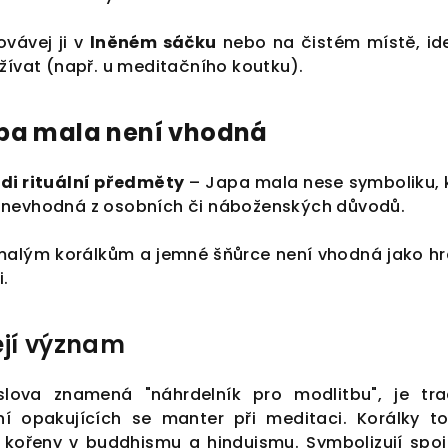
vávej ji v
lněném sáčku
nebo na čistém místě, id
žívat (např. u meditačního koutku).
apa mala není vhodná
ádi rituální předměty
– Japa mala nese symboliku, 
 nevhodná z osobních či náboženských důvodů.
malým korálkům a jemné šňůrce není vhodná jako h
i.
ejí význam
lova znamená "náhrdelník pro modlitbu", je tra
 opakujících se manter při meditaci. Korálky t
 kořeny v buddhismu a hinduismu. Symbolizují spoj