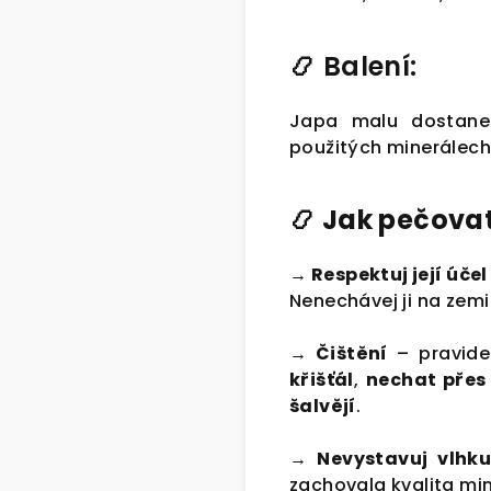
📿
Balení:
Japa malu dostanet
použitých minerálech
📿
Jak pečova
→ Respektuj její účel
Nenechávej ji na zemi
→ Čištění
– pravidel
křišťál
,
nechat přes
šalvějí
.
→ Nevystavuj vlhk
zachovala kvalita min