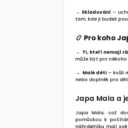
→ Skladování
– ucho
tam, kde ji budeš pou
📿 Pro koho J
→ Ti, kteří nemají r
může být pro někoho
→ Malé děti
– kvůli 
nebo doplněk pro dět
Japa Mala a j
Japa Mala, což dos
pomůckou k počítání
náhrdelníku mají své