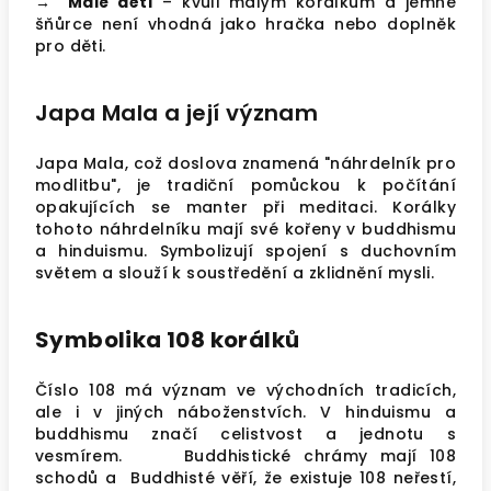
→ Malé děti
– kvůli malým korálkům a jemné
šňůrce není vhodná jako hračka nebo doplněk
pro děti.
Japa Mala a její význam
Japa Mala, což doslova znamená "náhrdelník pro
modlitbu", je tradiční pomůckou k počítání
opakujících se manter při meditaci. Korálky
tohoto náhrdelníku mají své kořeny v buddhismu
a hinduismu. Symbolizují spojení s duchovním
světem a slouží k soustředění a zklidnění mysli.
Symbolika 108 korálků
Číslo 108 má význam ve východních tradicích,
ale i v jiných náboženstvích. V hinduismu a
buddhismu značí celistvost a jednotu s
vesmírem.
Buddhistické chrámy mají 108
schodů a Buddhisté věří, že existuje 108 neřestí,