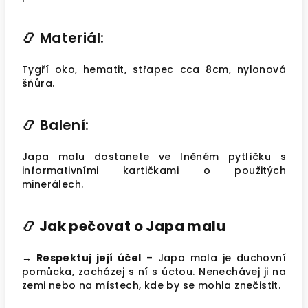
📿
Materiál:
Tygří oko, hematit, střapec cca 8cm, nylonová
šňůra.
📿
Balení:
Japa malu dostanete ve lněném pytlíčku s
informativními kartičkami o použitých
minerálech.
📿
Jak pečovat o Japa malu
→ Respektuj její účel
– Japa mala je duchovní
pomůcka, zacházej s ní s úctou. Nenechávej ji na
zemi nebo na místech, kde by se mohla znečistit.