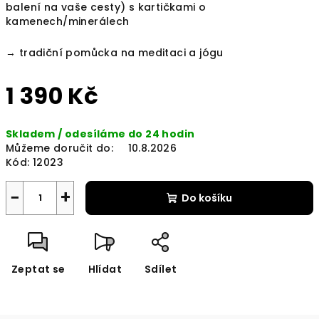
balení na vaše cesty) s kartičkami o
kamenech/minerálech
→ t
radiční pomůcka na meditaci a jógu
1 390 Kč
Měrná
Skladem / odesíláme do 24 hodin
cena:
Můžeme doručit do:
10.8.2026
Kód:
12023
−
+
Do košíku
Zeptat se
Hlídat
Sdílet