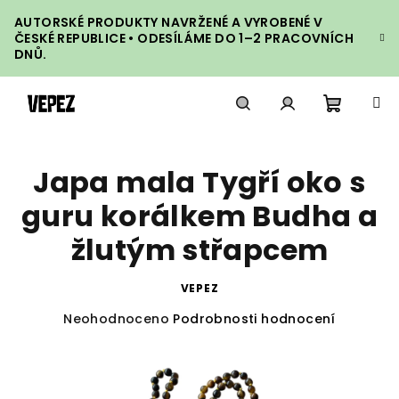
Přejít
AUTORSKÉ PRODUKTY NAVRŽENÉ A VYROBENÉ V
na
ČESKÉ REPUBLICE • ODESÍLÁME DO 1–2 PRACOVNÍCH
obsah
DNŮ.
Nákupn
Hledat
Přihlášení
Japa mala Tygří oko s
košík
guru korálkem Budha a
žlutým střapcem
VEPEZ
Průměrné
Neohodnoceno
Podrobnosti hodnocení
hodnocení
produktu
je
0,0