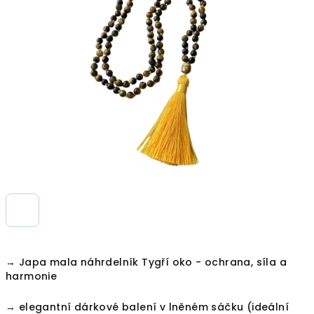
z
5
hvězdiček.
→ Japa mala náhrdelník Tygří oko - ochrana, síla a
harmonie
→ e
legantní dárkové balení v lněném sáčku (ideální