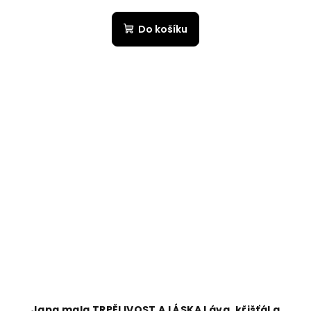
Do košíku
Japa mala TRPĚLIVOST A LÁSKA Láva, křišťál a