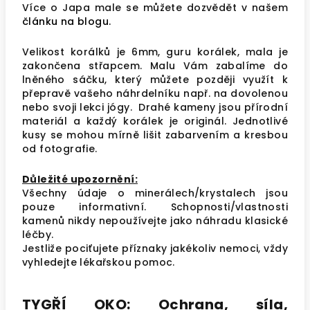
Více o Japa male se můžete dozvědět v našem
článku na blogu.
Velikost korálků je 6mm, guru korálek, mala je
zakončena střapcem. Malu Vám zabalíme do
lněného sáčku, který můžete později využít k
přepravě vašeho náhrdelníku např. na dovolenou
nebo svoji lekci jógy. Drahé kameny jsou přírodní
materiál a každý korálek je originál. Jednotlivé
kusy se mohou mírně lišit zabarvením a kresbou
od fotografie.
Důleži
té upozornění:
Všechny údaje o minerálech/krystalech jsou
pouze informativní. Schopnosti/vlastnosti
kamenů nikdy nepoužívejte jako náhradu klasické
léčby.
Jestliže pociťujete příznaky jakékoliv nemoci, vždy
vyhledejte lékařskou pomoc.
TYGŘÍ OKO: Ochrana, síla,