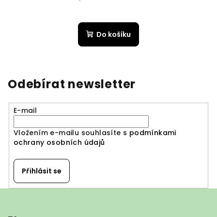
Do košíku
Odebírat newsletter
E-mail
Vložením e-mailu souhlasíte s
podmínkami
ochrany osobních údajů
Přihlásit se
Z
á