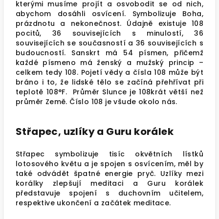
kterými musíme projít a osvobodit se od nich,
abychom dosáhli osvícení.
Symbolizuje Boha,
prázdnotu a nekonečnost. Údajně
existuje 108
pocitů, 36 souvisejících s minulostí, 36
souvisejících se současností a 36 souvisejících s
budoucností. Sanskrt má 54 písmen, přičemž
každé písmeno má ženský a mužský princip –
celkem tedy 108.
Pojetí vědy a čísla 108 může být
bráno i to, že lidské tělo se začíná přehřívat při
teplotě 108°F. Průměr Slunce je 108krát větší než
průměr Země. Číslo 108 je všude okolo nás.
Střapec, uzlíky a Guru korálek
Střapec symbolizuje tisíc okvětních lístků
lotosového květu a je spojen s osvícením, měl by
také odvádět špatné energie pryč. Uzlíky mezi
korálky zlepšují meditaci a Guru korálek
představuje spojení s duchovním učitelem,
respektive ukončení a začátek meditace.