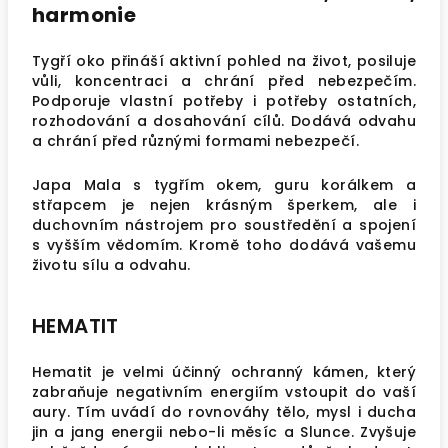
harmonie
Tygří oko přináší aktivní pohled na život, posiluje
vůli, koncentraci a chrání před nebezpečím.
Podporuje vlastní potřeby i potřeby ostatních,
rozhodování a dosahování cílů. Dodává odvahu
a chrání před různými formami nebezpečí.
Japa Mala s tygřím okem, guru korálkem a
střapcem je nejen krásným šperkem, ale i
duchovním nástrojem pro soustředění a spojení
s vyšším vědomím. Kromě toho dodává vašemu
životu sílu a odvahu.
HEMATIT
Hematit je velmi účinný ochranný kámen, který
zabraňuje negativním energiím vstoupit do vaší
aury. Tím uvádí do rovnováhy tělo, mysl i ducha
jin a jang energii nebo-li měsíc a Slunce. Zvyšuje