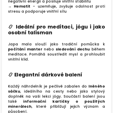
negativní energií a posiluje vnitřní stabilitu
→ Hematit
–
uzemňuje, zvyšuje odolnost proti
stresu a podporuje vnitřní sílu
📿
Ideální pro meditaci, jógu i jako
osobní talisman
Japa mala slouží jako tradiční pomůcka k
počítání manter
nebo
sledování dechu
během
meditace. Pomáhá soustředit mysl a prohloubit
vnitřní klid.
📿
Elegantní dárkové balení
Každý náhrdelník je pečlivě zabalen do
lněného
sáčku
, ideálního na cesty nebo jako stylový
doplněk na vaši lekci jógy. Součástí balení jsou
také
informační kartičky o použitých
minerálech
, které přibližují jejich význam a
působení.