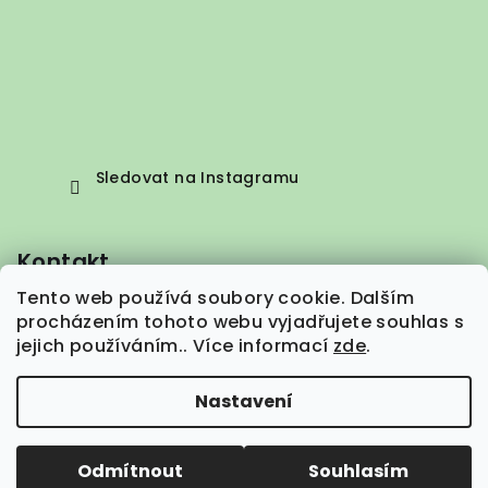
Sledovat na Instagramu
Kontakt
Tento web používá soubory cookie. Dalším
info
@
vepez.cz
procházením tohoto webu vyjadřujete souhlas s
+420 776 664 373
jejich používáním.. Více informací
zde
.
Nastavení
Copyright 2026
VEPEZ.cz
. Všechna práva vyhrazena.
Odmítnout
Souhlasím