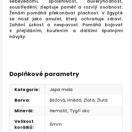
seběvědomí, spolehlivost, důvěryhodnost,
soustředění, zlepšuje paměť a rozvíjí osobnost.
Ženám pomáhá překonávat plachost. V Egyptě
se nosil jako amulet, který ochraňuje zdraví.
Zahání úzkost a nespavost. Pomáhá bojovat
s přejídáním, kouřením a dalšími špatnými
návyky.
Doplňkové parametry
Kategorie
:
Japa mala
Barva
:
Béžová, Hnědá, Zlatá, Žlutá
Minerál
:
Hematit, Tygří oko
Velikost
6mm
korálků
: