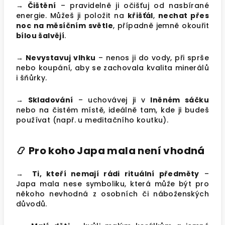
→ Čištění
– pravidelně ji očišťuj od nasbírané
energie. Můžeš ji položit na
křišťál
,
nechat přes
noc na měsíčním světle
, případně jemně okouřit
bílou šalvějí
.
→ Nevystavuj vlhku
– nenos ji do vody, při sprše
nebo koupání, aby se zachovala kvalita minerálů
i šňůrky.
→ Skladování
– uchovávej ji v
lněném sáčku
nebo na čistém místě, ideálně tam, kde ji budeš
používat (např. u meditačního koutku).
📿 Pro koho Japa mala není vhodná
→ Ti, kteří nemají rádi rituální předměty
–
Japa mala nese symboliku, která může být pro
někoho nevhodná z osobních či náboženských
důvodů.