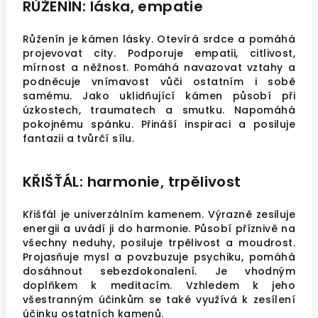
RŮŽENÍN: láska, empatie
Růženín je kámen lásky. Otevírá srdce a pomáhá
projevovat city. Podporuje empatii, citlivost,
mírnost a něžnost. Pomáhá navazovat vztahy a
podněcuje vnímavost vůči ostatním i sobě
samému. Jako uklidňující kámen působí při
úzkostech, traumatech a smutku. Napomáhá
pokojnému spánku. Přináší inspiraci a posiluje
fantazii a tvůrčí sílu.
KŘIŠŤÁL: harmonie, trpělivost
Křišťál je univerzálním kamenem. Výrazně zesiluje
energii a uvádí ji do harmonie. Působí příznivě na
všechny neduhy, posiluje trpělivost a moudrost.
Projasňuje mysl a povzbuzuje psychiku, pomáhá
dosáhnout sebezdokonalení. Je vhodným
doplňkem k meditacím. Vzhledem k jeho
všestranným účinkům se také využívá k zesílení
účinku ostatních kamenů.