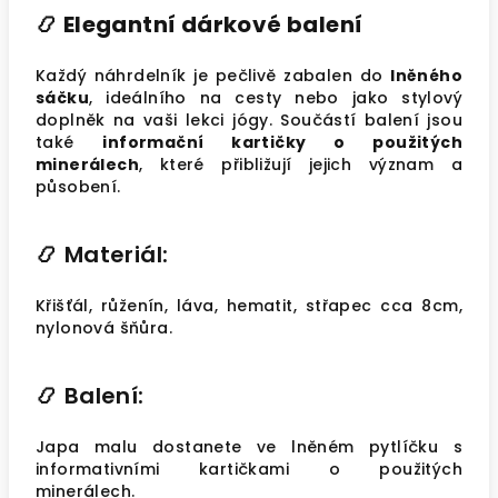
📿
Elegantní dárkové balení
Každý náhrdelník je pečlivě zabalen do
lněného
sáčku
, ideálního na cesty nebo jako stylový
doplněk na vaši lekci jógy. Součástí balení jsou
také
informační kartičky o použitých
minerálech
, které přibližují jejich význam a
působení.
📿
Materiál:
Křišťál, růženín, láva, hematit, střapec cca 8cm,
nylonová šňůra.
📿
Balení:
Japa malu dostanete ve lněném pytlíčku s
informativními kartičkami o použitých
minerálech.