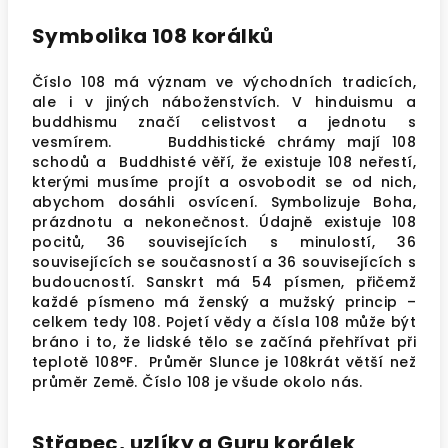
Symbolika 108 korálků
Číslo 108 má význam ve východních tradicích,
ale i v jiných náboženstvích. V hinduismu a
buddhismu značí celistvost a jednotu s
vesmírem.
Buddhistické chrámy mají 108
schodů a Buddhisté věří, že existuje 108 neřestí,
kterými musíme projít a osvobodit se od nich,
abychom dosáhli osvícení.
Symbolizuje Boha,
prázdnotu a nekonečnost. Údajně
existuje 108
pocitů, 36 souvisejících s minulostí, 36
souvisejících se současností a 36 souvisejících s
budoucností. Sanskrt má 54 písmen, přičemž
každé písmeno má ženský a mužský princip –
celkem tedy 108.
Pojetí vědy a čísla 108 může být
bráno i to, že lidské tělo se začíná přehřívat při
teplotě 108°F. Průměr Slunce je 108krát větší než
průměr Země. Číslo 108 je všude okolo nás.
Střapec, uzlíky a Guru korálek