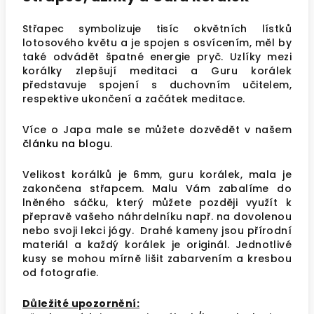
Střapec symbolizuje tisíc okvětních lístků
lotosového květu a je spojen s osvícením, měl by
také odvádět špatné energie pryč. Uzlíky mezi
korálky zlepšují meditaci a Guru korálek
představuje spojení s duchovním učitelem,
respektive ukončení a začátek meditace.
Více o Japa male se můžete dozvědět v našem
článku na blogu.
Velikost korálků je 6mm, guru korálek, mala je
zakončena střapcem. Malu Vám zabalíme do
lněného sáčku, který můžete později využít k
přepravě vašeho náhrdelníku např. na dovolenou
nebo svoji lekci jógy. Drahé kameny jsou přírodní
materiál a každý korálek je originál. Jednotlivé
kusy se mohou mírně lišit zabarvením a kresbou
od fotografie.
Důleži
té upozornění: