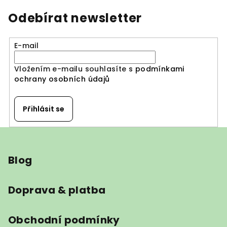
Odebírat newsletter
E-mail
Vložením e-mailu souhlasíte s
podmínkami
ochrany osobních údajů
Přihlásit se
Z
á
Blog
p
a
t
Doprava & platba
í
Obchodní podmínky