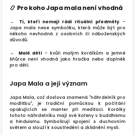
📿 Pro koho Japa mala není vhodná
→ Ti, kteří nemají rádi rituální předměty
–
Japa mala nese symboliku, která může být pro
někoho nevhodná z osobních či náboženských
důvodů.
→ Malé děti
– kvůli malým korálkům a jemné
šňůrce není vhodná jako hračka nebo doplněk
pro děti.
Japa Mala a její význam
Japa Mala, což doslova znamená "náhrdelník pro
modlitbu", je tradiční pomůckou k počítání
opakujících se manter při meditaci. Korálky
tohoto náhrdelníku mají své kořeny v buddhismu
a hinduismu. Symbolizují spojení s duchovním
světem a slouží k soustředění a zklidnění mysli.