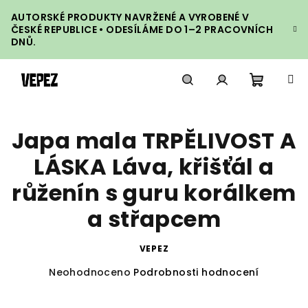
Přejít
AUTORSKÉ PRODUKTY NAVRŽENÉ A VYROBENÉ V
na
ČESKÉ REPUBLICE • ODESÍLÁME DO 1–2 PRACOVNÍCH
obsah
DNŮ.
Nákupn
Hledat
Přihlášení
Japa mala TRPĚLIVOST A
košík
LÁSKA Láva, křišťál a
růženín s guru korálkem
a střapcem
VEPEZ
Průměrné
Neohodnoceno
Podrobnosti hodnocení
hodnocení
produktu