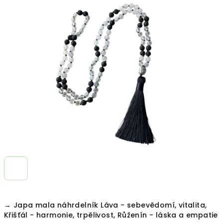
je
0,0
z
5
hvězdiček.
→ Japa mala náhrdelník Láva - sebevědomí, vitalita,
Křišťál - harmonie, trpělivost, Růženín - láska a empatie