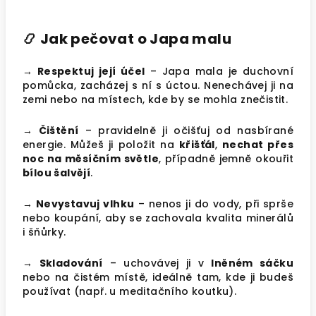
📿
Jak pečovat o Japa malu
→ Respektuj její účel
– Japa mala je duchovní
pomůcka, zacházej s ní s úctou. Nenechávej ji na
zemi nebo na místech, kde by se mohla znečistit.
→ Čištění
– pravidelně ji očišťuj od nasbírané
energie. Můžeš ji položit na
křišťál
,
nechat přes
noc na měsíčním světle
, případně jemně okouřit
bílou šalvějí
.
→ Nevystavuj vlhku
– nenos ji do vody, při sprše
nebo koupání, aby se zachovala kvalita minerálů
i šňůrky.
→ Skladování
– uchovávej ji v
lněném sáčku
nebo na čistém místě, ideálně tam, kde ji budeš
používat (např. u meditačního koutku).