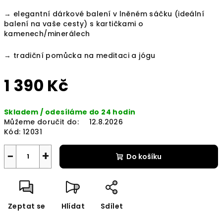
→ e
legantní dárkové balení v lněném sáčku (ideální
balení na vaše cesty) s kartičkami o
kamenech/minerálech
→ t
radiční pomůcka na meditaci a jógu
1 390 Kč
Měrná
Skladem / odesíláme do 24 hodin
cena:
Můžeme doručit do:
12.8.2026
Kód:
12031
−
+
Do košíku
Zeptat se
Hlídat
Sdílet