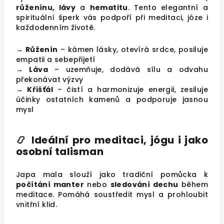
růženínu, lávy
a
hematitu
. Tento elegantní a
spirituální šperk vás podpoří při meditaci, józe i
každodenním životě.
→ Růženín
–
kámen lásky, otevírá srdce, posiluje
empatii a sebepřijetí
→ Láva
–
uzemňuje, dodává sílu a odvahu
překonávat výzvy
→ Křišťál
– čistí a harmonizuje energii, zesiluje
účinky ostatních kamenů a podporuje jasnou
mysl
📿
Ideální pro meditaci, jógu i jako
osobní talisman
Japa mala slouží jako tradiční pomůcka k
počítání manter
nebo
sledování dechu
během
meditace. Pomáhá soustředit mysl a prohloubit
vnitřní klid.