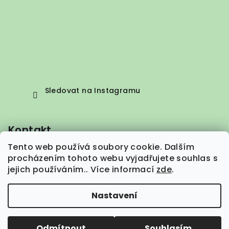
Sledovat na Instagramu
Kontakt
Tento web používá soubory cookie. Dalším
info
@
vepez.cz
procházením tohoto webu vyjadřujete souhlas s
+420 776 664 373
jejich používáním.. Více informací
zde
.
Nastavení
Copyright 2026
VEPEZ.cz
. Všechna práva vyhrazena.
Odmítnout
Souhlasím