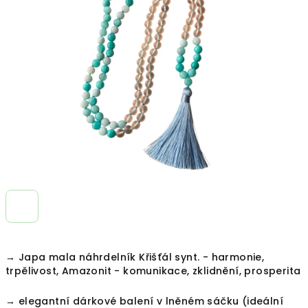
z
5
hvězdiček.
→ Japa mala náhrdelník Křišťál synt. - harmonie,
trpělivost, Amazonit - komunikace, zklidnění, prosperita
→ e
legantní dárkové balení v lněném sáčku (ideální