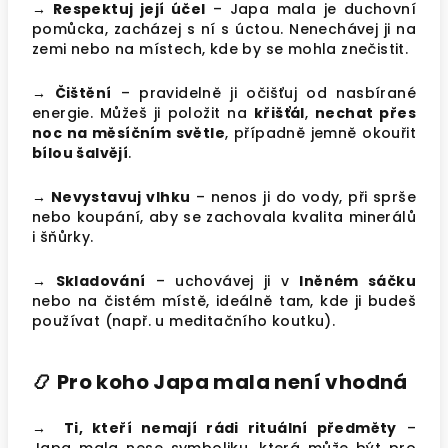
→ Respektuj její účel
– Japa mala je duchovní
pomůcka, zacházej s ní s úctou. Nenechávej ji na
zemi nebo na místech, kde by se mohla znečistit.
→ Čištění
– pravidelně ji očišťuj od nasbírané
energie. Můžeš ji položit na
křišťál
,
nechat přes
noc na měsíčním světle
, případně jemně okouřit
bílou šalvějí
.
→ Nevystavuj vlhku
– nenos ji do vody, při sprše
nebo koupání, aby se zachovala kvalita minerálů
i šňůrky.
→ Skladování
– uchovávej ji v
lněném sáčku
nebo na čistém místě, ideálně tam, kde ji budeš
používat (např. u meditačního koutku).
📿 Pro koho Japa mala není vhodná
→ Ti, kteří nemají rádi rituální předměty
–