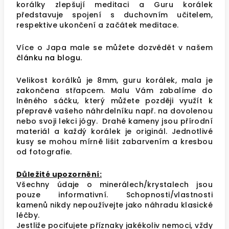
korálky zlepšují meditaci a Guru korálek
představuje spojení s duchovním učitelem,
respektive ukončení a začátek meditace.
Více o Japa male se můžete dozvědět v našem
článku na blogu.
Velikost korálků je 8mm, guru korálek, mala je
zakončena střapcem. Malu Vám zabalíme do
lněného sáčku, který můžete později využít k
přepravě vašeho náhrdelníku např. na dovolenou
nebo svoji lekci jógy. Drahé kameny jsou přírodní
materiál a každý korálek je originál. Jednotlivé
kusy se mohou mírně lišit zabarvením a kresbou
od fotografie.
Důleži
té upozornění:
Všechny údaje o minerálech/krystalech jsou
pouze informativní. Schopnosti/vlastnosti
kamenů nikdy nepoužívejte jako náhradu klasické
léčby.
Jestliže pociťujete příznaky jakékoliv nemoci, vždy