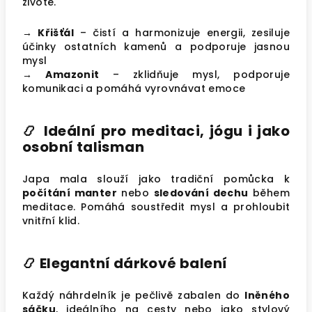
životě.
→ Křišťál
– čistí a harmonizuje energii, zesiluje
účinky ostatních kamenů a podporuje jasnou
mysl
→ Amazonit
– zklidňuje mysl, podporuje
komunikaci a pomáhá vyrovnávat emoce
📿
Ideální pro meditaci, jógu i jako
osobní talisman
Japa mala slouží jako tradiční pomůcka k
počítání manter
nebo
sledování dechu
během
meditace. Pomáhá soustředit mysl a prohloubit
vnitřní klid.
📿
Elegantní dárkové balení
Každý náhrdelník je pečlivě zabalen do
lněného
sáčku
, ideálního na cesty nebo jako stylový