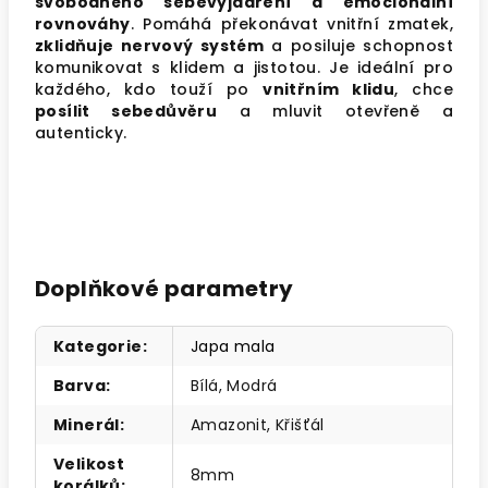
svobodného sebevyjádření a emocionální
rovnováhy
. Pomáhá překonávat vnitřní zmatek,
zklidňuje nervový systém
a posiluje schopnost
komunikovat s klidem a jistotou. Je ideální pro
každého, kdo touží po
vnitřním klidu
, chce
posílit sebedůvěru
a mluvit otevřeně a
autenticky.
Doplňkové parametry
Kategorie
:
Japa mala
Barva
:
Bílá, Modrá
Minerál
:
Amazonit, Křišťál
Velikost
8mm
korálků
: