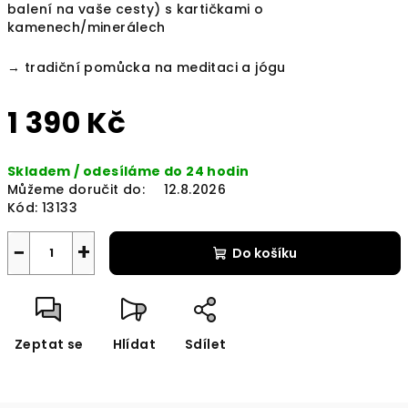
balení na vaše cesty) s kartičkami o
kamenech/minerálech
→ t
radiční pomůcka na meditaci a jógu
1 390 Kč
Měrná
Skladem / odesíláme do 24 hodin
cena:
Můžeme doručit do:
12.8.2026
Kód:
13133
−
+
Do košíku
Zeptat se
Hlídat
Sdílet