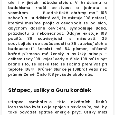
ale i v jiných náboženstvích. V hinduismu a
buddhismu značí celistvost a jednotu s
vesmírem.
Buddhistické chrámy mají 108
schodů a Buddhisté věří, že existuje 108 neřestí,
kterými musíme projít a osvobodit se od nich,
abychom dosáhli osvícení.
Symbolizuje Boha,
prázdnotu a nekonečnost. Údajně
existuje 108
pocitů, 36 souvisejících s minulostí, 36
souvisejících se současností a 36 souvisejících s
budoucností. Sanskrt má 54 písmen, přičemž
každé písmeno má ženský a mužský princip –
celkem tedy 108.
Pojetí vědy a čísla 108 může být
bráno i to, že lidské tělo se začíná přehřívat při
teplotě 108°F. Průměr Slunce je 108krát větší než
průměr Země. Číslo 108 je všude okolo nás.
Střapec, uzlíky a Guru korálek
Střapec symbolizuje tisíc okvětních lístků
lotosového květu a je spojen s osvícením, měl by
také odvádět špatné energie pryč. Uzlíky mezi