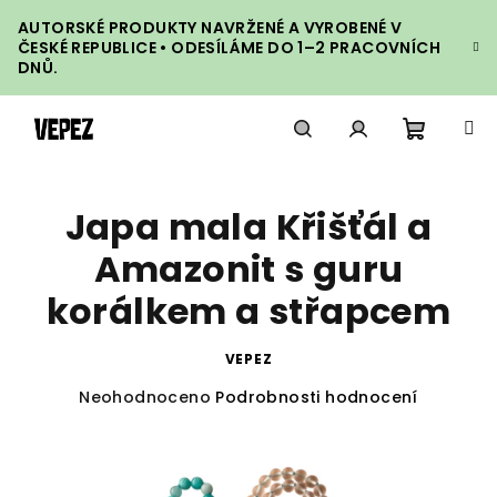
Přejít
AUTORSKÉ PRODUKTY NAVRŽENÉ A VYROBENÉ V
na
ČESKÉ REPUBLICE • ODESÍLÁME DO 1–2 PRACOVNÍCH
obsah
DNŮ.
Nákupn
Hledat
Přihlášení
Japa mala Křišťál a
košík
Amazonit s guru
korálkem a střapcem
VEPEZ
Průměrné
Neohodnoceno
Podrobnosti hodnocení
hodnocení
produktu
je
0,0