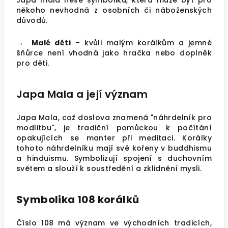
Japa mala nese symboliku, která může být pro
někoho nevhodná z osobních či náboženských
důvodů.
→ Malé děti
– kvůli malým korálkům a jemné
šňůrce není vhodná jako hračka nebo doplněk
pro děti.
Japa Mala a její význam
Japa Mala, což doslova znamená "náhrdelník pro
modlitbu", je tradiční pomůckou k počítání
opakujících se manter při meditaci. Korálky
tohoto náhrdelníku mají své kořeny v buddhismu
a hinduismu. Symbolizují spojení s duchovním
světem a slouží k soustředění a zklidnění mysli.
Symbolika 108 korálků
Číslo 108 má význam ve východních tradicích,