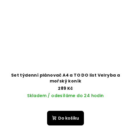
Set týdenní plánovač A4 a TO DO list Velryba a
mořský koník
289 Kč
Skladem / odesíláme do 24 hodin
Do košíku