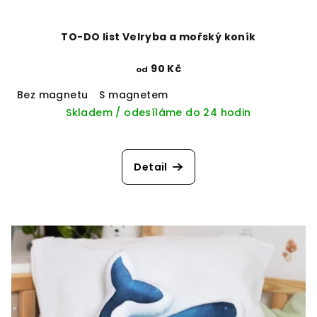
TO-DO list Velryba a mořský koník
90 Kč
od
Bez magnetu
S magnetem
Skladem / odesíláme do 24 hodin
Detail