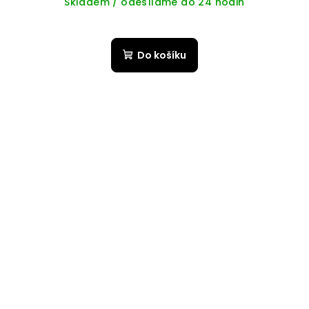
Skladem / odesíláme do 24 hodin
Do košíku