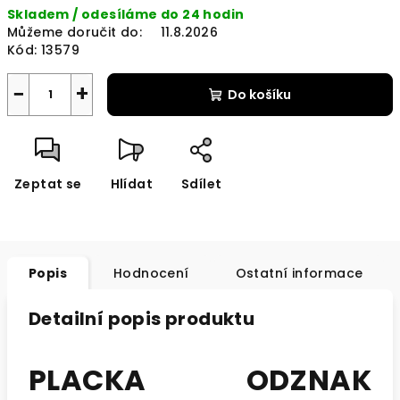
Skladem / odesíláme do 24 hodin
cena:
Můžeme doručit do:
11.8.2026
Kód:
13579
−
+
Do košíku
Zeptat se
Hlídat
Sdílet
Popis
Hodnocení
Ostatní informace
Detailní popis produktu
PLACKA ODZNAK