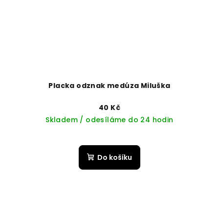
Placka odznak medúza Miluška
40 Kč
Skladem / odesíláme do 24 hodin
Do košíku