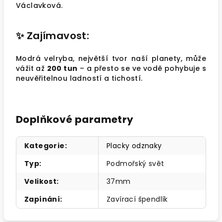
Václavková.
✨
Zajímavost:
Modrá velryba, největší tvor naší planety, může
vážit až
200 tun
– a přesto se ve vodě pohybuje s
neuvěřitelnou ladností a tichostí.
Doplňkové parametry
Kategorie
:
Placky odznaky
Typ
:
Podmořský svět
Velikost
:
37mm
Zapínání
:
Zavírací špendlík