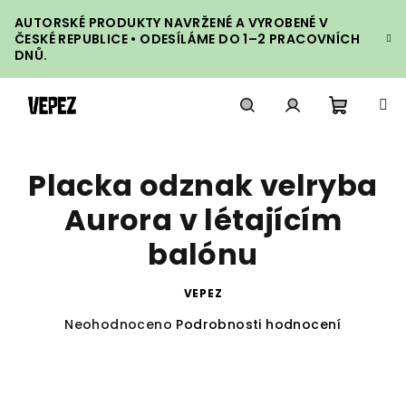
Přejít
AUTORSKÉ PRODUKTY NAVRŽENÉ A VYROBENÉ V
na
ČESKÉ REPUBLICE • ODESÍLÁME DO 1–2 PRACOVNÍCH
obsah
DNŮ.
Nákupn
Hledat
Přihlášení
Placka odznak velryba
košík
Aurora v létajícím
balónu
VEPEZ
Průměrné
Neohodnoceno
Podrobnosti hodnocení
hodnocení
produktu
je
0,0