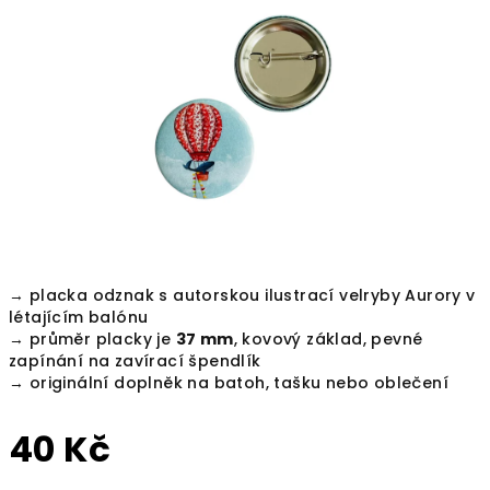
z
5
hvězdiček.
→ placka odznak s autorskou ilustrací velryby Aurory v
létajícím balónu
→ průměr placky je
37 mm
, kovový základ, pevné
zapínání na zavírací špendlík
→ originální doplněk na batoh, tašku nebo oblečení
40 Kč
Měrná