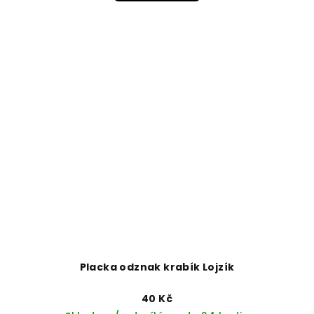
Placka odznak krabík Lojzík
40 Kč