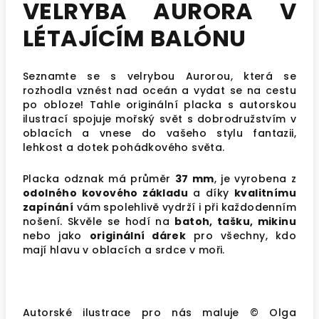
VELRYBA AURORA V
LÉTAJÍCÍM BALÓNU
Seznamte se s velrybou Aurorou, která se
rozhodla vznést nad oceán a vydat se na cestu
po obloze! Tahle originální placka s autorskou
ilustrací spojuje mořský svět s dobrodružstvím v
oblacích a vnese do vašeho stylu fantazii,
lehkost a dotek pohádkového světa.
Placka odznak má průměr
37 mm
, je vyrobena z
odolného kovového základu
a díky
kvalitnímu
zapínání
vám spolehlivě vydrží i při každodenním
nošení. Skvěle se hodí na
batoh, tašku, mikinu
nebo jako
originální dárek
pro všechny, kdo
mají hlavu v oblacích a srdce v moři.
Autorské ilustrace pro nás maluje © Olga