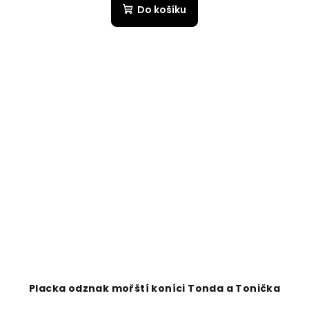
Do košíku
Placka odznak mořští koníci Tonda a Tonička