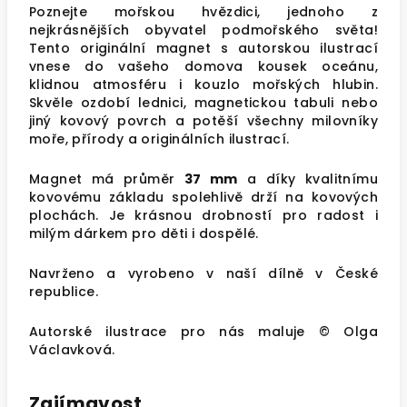
Poznejte mořskou hvězdici, jednoho z
nejkrásnějších obyvatel podmořského světa!
Tento originální magnet s autorskou ilustrací
vnese do vašeho domova kousek oceánu,
klidnou atmosféru i kouzlo mořských hlubin.
Skvěle ozdobí lednici, magnetickou tabuli nebo
jiný kovový povrch a potěší všechny milovníky
moře, přírody a originálních ilustrací.
Magnet má průměr
37 mm
a díky kvalitnímu
kovovému základu spolehlivě drží na kovových
plochách. Je krásnou drobností pro radost i
milým dárkem pro děti i dospělé.
Navrženo a vyrobeno v naší dílně v České
republice.
Autorské ilustrace pro nás maluje © Olga
Václavková.
Zajímavost