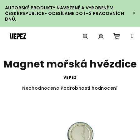
Přejít
AUTORSKÉ PRODUKTY NAVRŽENÉ A VYROBENÉ V
na
ČESKÉ REPUBLICE • ODESÍLÁME DO 1–2 PRACOVNÍCH
obsah
DNŮ.
Nákupn
Hledat
Přihlášení
Magnet mořská hvězdice
košík
VEPEZ
Průměrné
Neohodnoceno
Podrobnosti hodnocení
hodnocení
produktu
je
0,0
z
5
hvězdiček.