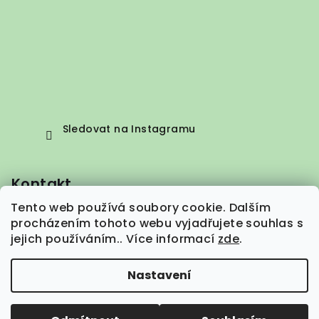
Sledovat na Instagramu
Kontakt
Tento web používá soubory cookie. Dalším
info
@
vepez.cz
procházením tohoto webu vyjadřujete souhlas s
+420 776 664 373
jejich používáním.. Více informací
zde
.
Nastavení
Copyright 2026
VEPEZ.cz
. Všechna práva vyhrazena.