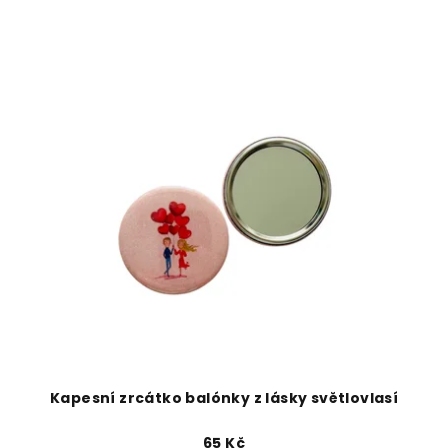
Kapesní zrcátko balónky z lásky světlovlasí
65 Kč