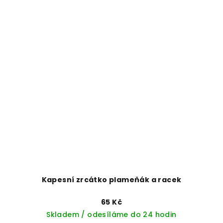
Kapesní zrcátko plameňák a racek
65 Kč
Skladem / odesíláme do 24 hodin