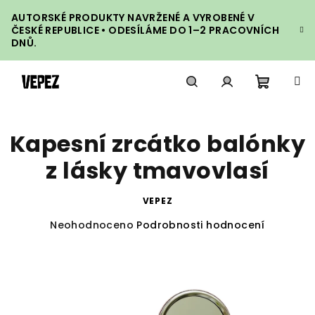
Přejít
AUTORSKÉ PRODUKTY NAVRŽENÉ A VYROBENÉ V
na
ČESKÉ REPUBLICE • ODESÍLÁME DO 1–2 PRACOVNÍCH
obsah
DNŮ.
Nákupn
Hledat
Přihlášení
Kapesní zrcátko balónky
košík
z lásky tmavovlasí
VEPEZ
Průměrné
Neohodnoceno
Podrobnosti hodnocení
hodnocení
produktu
je
0,0
z
5