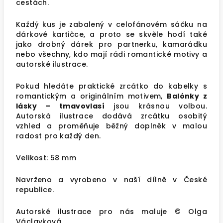
cestách.
Každý kus je zabalený v celofánovém sáčku na
dárkové kartičce, a proto se skvěle hodí také
jako drobný dárek pro partnerku, kamarádku
nebo všechny, kdo mají rádi romantické motivy a
autorské ilustrace.
Pokud hledáte praktické zrcátko do kabelky s
romantickým a originálním motivem,
Balónky z
lásky – tmavovlasí
jsou krásnou volbou.
Autorská ilustrace dodává zrcátku osobitý
vzhled a proměňuje běžný doplněk v malou
radost pro každý den.
Velikost: 58 mm
Navrženo a vyrobeno v naší dílně v České
republice.
Autorské ilustrace pro nás maluje © Olga
Václavková.