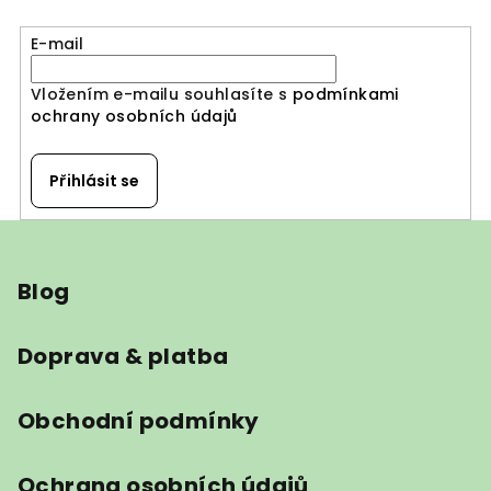
E-mail
Vložením e-mailu souhlasíte s
podmínkami
ochrany osobních údajů
Přihlásit se
Z
á
Blog
p
a
t
Doprava & platba
í
Obchodní podmínky
Ochrana osobních údajů