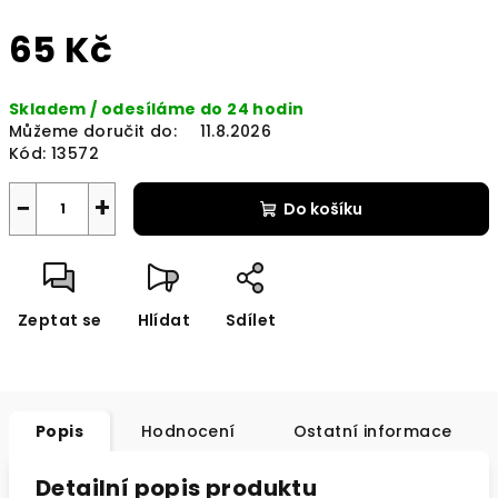
65 Kč
Měrná
Skladem / odesíláme do 24 hodin
cena:
Můžeme doručit do:
11.8.2026
Kód:
13572
−
+
Do košíku
Zeptat se
Hlídat
Sdílet
Popis
Hodnocení
Ostatní informace
Detailní popis produktu