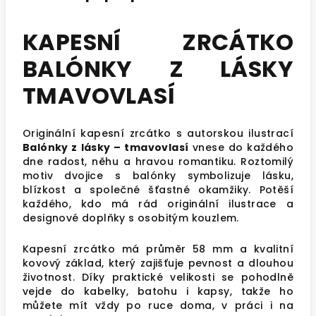
KAPESNÍ ZRCÁTKO
BALÓNKY Z LÁSKY
TMAVOVLASÍ
Originální kapesní zrcátko s autorskou ilustrací
Balónky z lásky – tmavovlasí
vnese do každého
dne radost, něhu a hravou romantiku. Roztomilý
motiv dvojice s balónky symbolizuje lásku,
blízkost a společné šťastné okamžiky. Potěší
každého, kdo má rád originální ilustrace a
designové doplňky s osobitým kouzlem.
Kapesní zrcátko má průměr 58 mm a kvalitní
kovový základ, který zajišťuje pevnost a dlouhou
životnost. Díky praktické velikosti se pohodlně
vejde do kabelky, batohu i kapsy, takže ho
můžete mít vždy po ruce doma, v práci i na