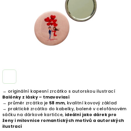
hvězdiček.
→ originální kapesní zrcátko s autorskou ilustrací
Balónky z lásky – tmavovlasí
→ průměr zrcátka je
58 mm
, kvalitní kovový základ
→ praktické zrcátko do kabelky, balené v celofánovém
sáčku na dárkové kartičce,
ideální jako dárek pro
ženy i milovnice romantických motivů a autorských
ilustrací