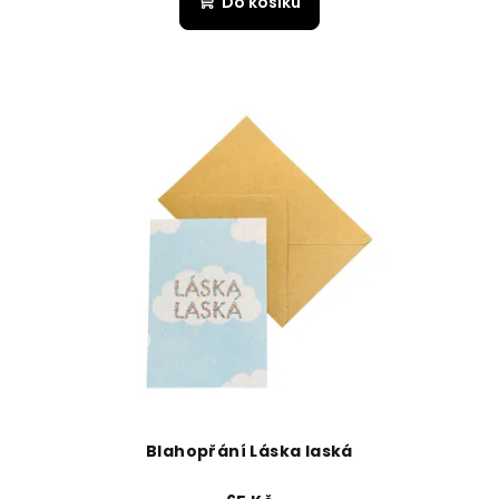
Do košíku
Blahopřání Láska laská