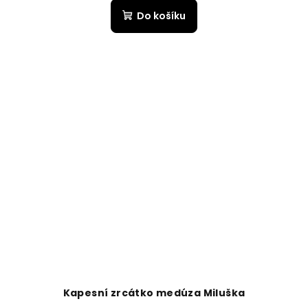
Do košíku
Kapesní zrcátko medúza Miluška