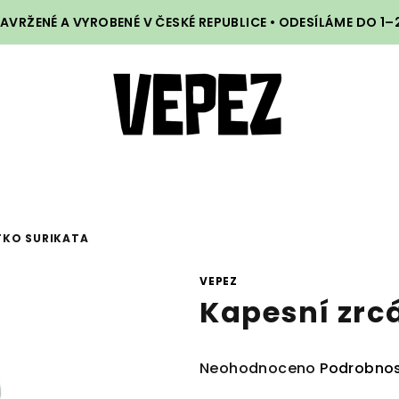
VRŽENÉ A VYROBENÉ V ČESKÉ REPUBLICE • ODESÍLÁME DO 1
TKO SURIKATA
VEPEZ
Kapesní zrc
Průměrné
Neohodnoceno
Podrobnos
hodnocení