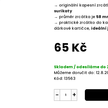
produktu
→ originální kapesní zrcát
je
surikaty
0,0
→ průměr zrcátka je
58 m
z
→ praktické zrcátko do k
5
dárkové kartičce,
ideální
hvězdiček.
65 Kč
Měrná
cena:
Skladem / odesíláme do 
Můžeme doručit do:
12.8.
Kód:
13563
−
+