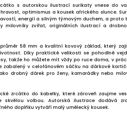
zrcátko s autorskou ilustrací surikaty vnese do v
hravost, optimismus a kousek afrického slunce. Sur
avostí, energií a silným týmovým duchem, a proto 
 milovníky zvířat, originálních ilustrací a drobno
průměr 58 mm a kvalitní kovový základ, který zaji
votnost. Díky praktické velikosti se pohodlně vej
psy, takže ho můžete mít vždy po ruce doma, v práci
je zabalený v celofánovém sáčku na dárkové kartič
jako drobný dárek pro ženy, kamarádky nebo milo
ické zrcátko do kabelky, které zároveň zaujme ve
e skvělou volbou. Autorská ilustrace dodává zr
ěžného doplňku vytváří malý umělecký kousek.