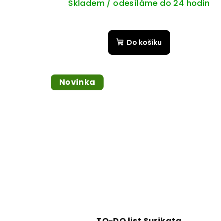
Skladem / odesíláme do 24 hodin
Do košíku
Novinka
TO-DO list Surikata