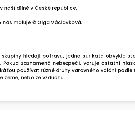
 naší dílně v České republice.
ro nás maluje © Olga Václavková.
skupiny hledají potravu, jedna surikata obvykle sto
lí. Pokud zaznamená nebezpečí, varuje ostatní hla
okážou používat různé druhy varovného volání podle 
ze země, nebo ze vzduchu.