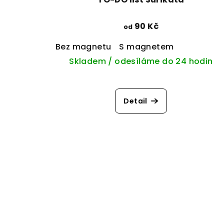
90 Kč
od
Bez magnetu
S magnetem
Skladem / odesíláme do 24 hodin
Detail