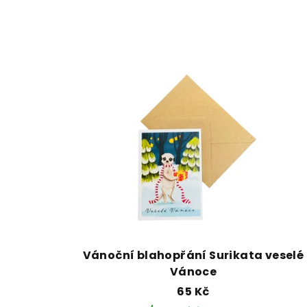
Vánoční blahopřání Surikata veselé
Vánoce
65 Kč