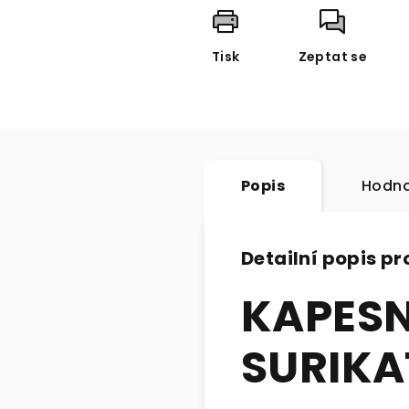
Tisk
Zeptat se
Popis
Hodno
Detailní popis p
KAPE
SURIKA