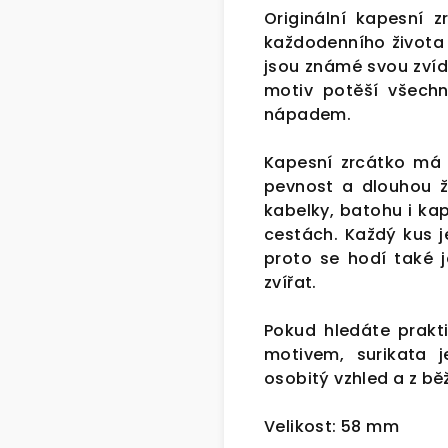
Originální kapesní 
každodenního života 
jsou známé svou zvíd
motiv potěší všechny
nápadem.
Kapesní zrcátko má 
pevnost a dlouhou ži
kabelky, batohu i ka
cestách. Každý kus 
proto se hodí také 
zvířat.
Pokud hledáte prakt
motivem, surikata j
osobitý vzhled a z b
Velikost: 58 mm