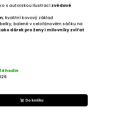
ko s autorskou ilustrací
zvědavé
m
, kvalitní kovový základ
abelky, balené v celofánovém sáčku na
 jako dárek pro ženy i milovníky zvířat
24 hodin
2026
Do košíku