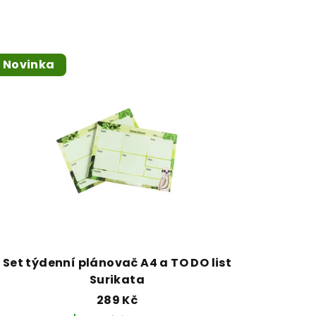
Novinka
Set týdenní plánovač A4 a TO DO list
Surikata
289 Kč