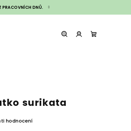
–2 PRACOVNÍCH DNŮ.
Hledat
Přihlášení
Nákupní
košík
átko surikata
ti hodnocení