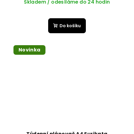
Skladem / odesíláme do 24 hodin
Do košíku
Novinka
Týdenní plánovač A4 Surikata