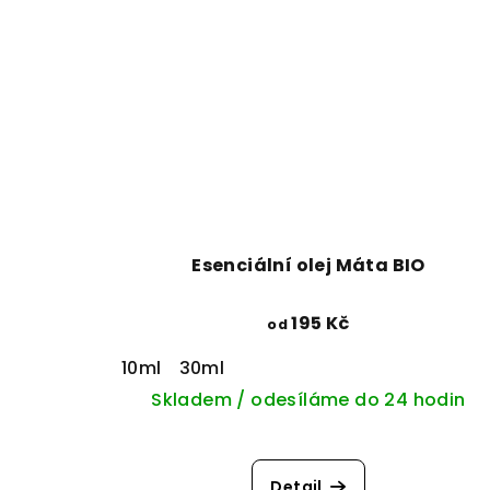
Esenciální olej Máta BIO
195 Kč
od
10ml
30ml
Skladem / odesíláme do 24 hodin
Detail