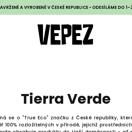
VRŽENÉ A VYROBENÉ V ČESKÉ REPUBLICE • ODESÍLÁME DO 1
Tierra Verde
á se o "True Eco" značku z České republiky, kter
 100% rozložitelných v přírodě, jejichž prostřednic
ra Verde obsahuje produkty do Vaší domácnosti - ať