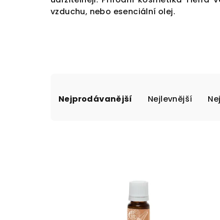
vzduchu, nebo esenciální olej.
Ř
Nejprodávanější
Nejlevnější
Ne
a
z
V
e
ý
n
p
í
i
p
s
r