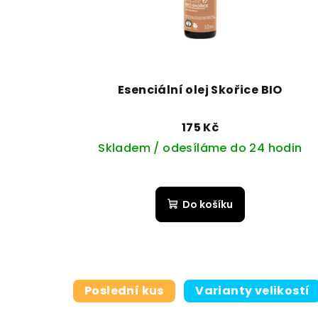
p
o
r
d
o
u
d
Esenciální olej Skořice BIO
k
u
t
175 Kč
k
Skladem / odesíláme do 24 hodin
ů
t
ů
Do košíku
Poslední kus
Varianty velikostí