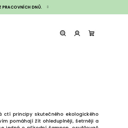
–2 PRACOVNÍCH DNŮ.
Hledat
Přihlášení
Nákupní
košík
á ctí principy skutečného ekologického
tvím
pomáhají žít ohleduplněji, šetrněji a
 se jedná o přírodní šampon, osvěžovač