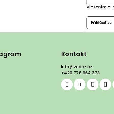
í
Vložením e-
p
r
Přihlásit se
v
k
y
v
tagram
Kontakt
ý
p
info
@
vepez.cz
i
+420 776 664 373
s
u