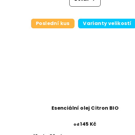
Poslední kus
Varianty velikostí
Esenciální olej Citron BIO
145 Kč
od