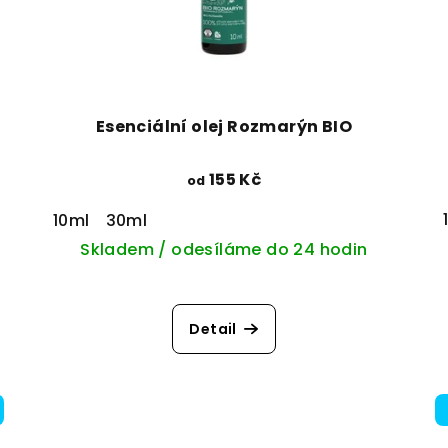
Esenciální olej Rozmarýn BIO
155 Kč
od
10ml
30ml
Skladem / odesíláme do 24 hodin
Detail