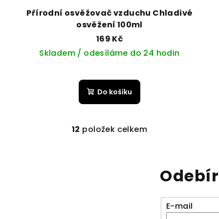
Přírodní osvěžovač vzduchu Chladivé
osvěžení 100ml
169 Kč
Skladem / odesíláme do 24 hodin
Do košíku
12
položek celkem
O
v
l
Odebír
á
d
a
E-mail
c