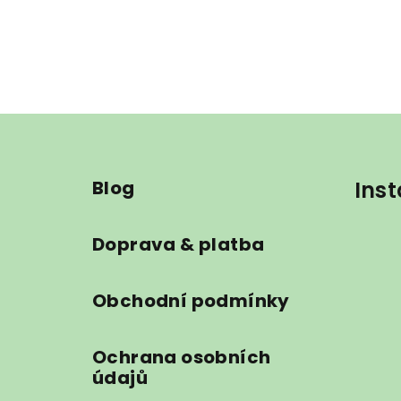
Z
á
Blog
Ins
p
a
Doprava & platba
t
í
Obchodní podmínky
Ochrana osobních
údajů