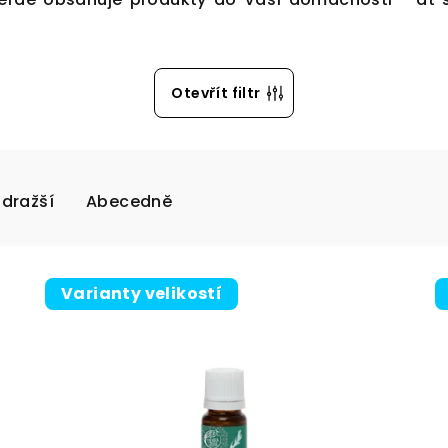
Otevřít filtr
jdražší
Abecedně
Varianty velikostí