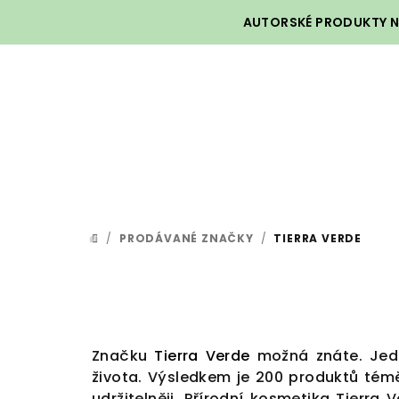
Přejít
AUTORSKÉ PRODUKTY NA
na
obsah
/
PRODÁVANÉ ZNAČKY
/
TIERRA VERDE
DOMŮ
Značku
Tierra Verde
možná znáte. Jedn
života.
Výsledkem je 200 produktů téměř
udržitelněji. Přírodní kosmetika Tier