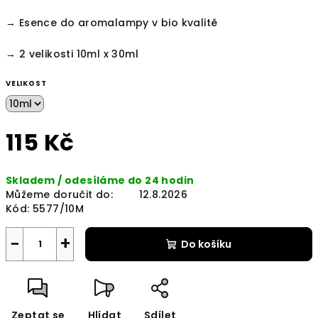
→ Esence do aromalampy v bio kvalitě
→ 2 velikosti 10ml x 30ml
VELIKOST
115 Kč
Měrná
Skladem / odesíláme do 24 hodin
cena:
Můžeme doručit do:
12.8.2026
Kód:
5577/10M
−
+
Do košíku
Zeptat se
Hlídat
Sdílet