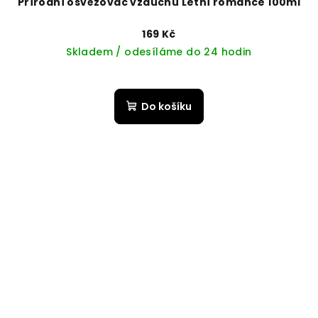
Přírodní osvěžovač vzduchu Letní romance 100ml
169 Kč
Skladem / odesíláme do 24 hodin
Do košíku