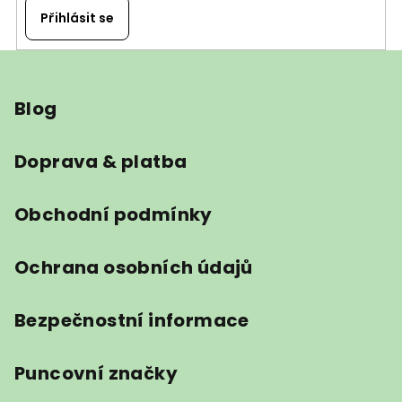
Přihlásit se
Z
á
Blog
p
a
t
Doprava & platba
í
Obchodní podmínky
Ochrana osobních údajů
Bezpečnostní informace
Puncovní značky