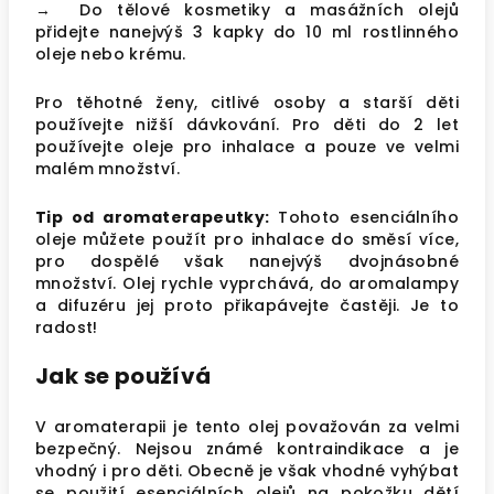
→ Do tělové kosmetiky a masážních olejů
přidejte nanejvýš 3 kapky do 10 ml rostlinného
oleje nebo krému.
Pro těhotné ženy, citlivé osoby a starší děti
používejte nižší dávkování. Pro děti do 2 let
používejte oleje pro inhalace a pouze ve velmi
malém množství.
Tip od aromaterapeutky:
Tohoto esenciálního
oleje můžete použít pro inhalace do směsí více,
pro dospělé však nanejvýš dvojnásobné
množství. Olej rychle vyprchává, do aromalampy
a difuzéru jej proto přikapávejte častěji. Je to
radost!
Jak se používá
V aromaterapii je tento olej považován za velmi
bezpečný. Nejsou známé kontraindikace a je
vhodný i pro děti. Obecně je však vhodné vyhýbat
se použití esenciálních olejů na pokožku dětí