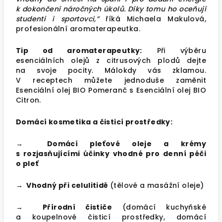
k dokončení náročných úkolů. Díky tomu ho oceňují
studenti i sportovci,”
říká Michaela Makulová,
profesionální aromaterapeutka.
Tip od aromaterapeutky:
Při výběru
esenciálních olejů z citrusových plodů dejte
na svoje pocity. Málokdy vás zklamou.
V receptech můžete jednoduše zaměnit
Esenciální olej BIO Pomeranč s
Esenciální olej BIO
Citron
.
Domácí kosmetika a čisticí prostředky:
→ Domácí pleťové oleje a krémy
s rozjasňujícími účinky vhodné pro denní péči
o pleť
→ Vhodný při celulitidě
(tělové a masážní oleje)
→ Přírodní čističe
(domácí kuchyňské
a koupelnové čisticí prostředky, domácí