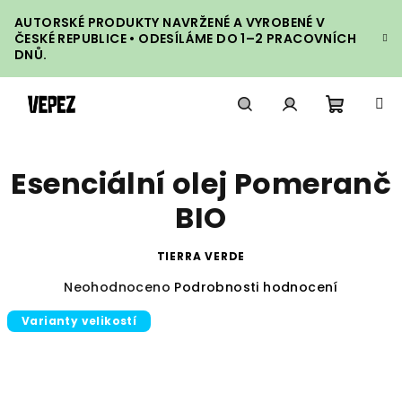
Přejít
AUTORSKÉ PRODUKTY NAVRŽENÉ A VYROBENÉ V
na
ČESKÉ REPUBLICE • ODESÍLÁME DO 1–2 PRACOVNÍCH
obsah
DNŮ.
Nákupn
Hledat
Přihlášení
Esenciální olej Pomeranč
košík
BIO
TIERRA VERDE
Průměrné
Neohodnoceno
Podrobnosti hodnocení
hodnocení
Varianty velikostí
produktu
je
0,0
z
5