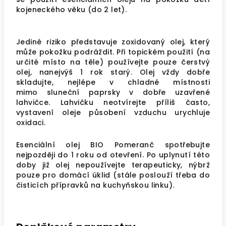
kojeneckého věku (do 2 let).
Jediné riziko představuje zoxidovaný olej, který
může pokožku podráždit. Při topickém použití (na
určité místo na těle) používejte pouze čerstvý
olej, nanejvýš 1 rok starý. Olej vždy dobře
skladujte, nejlépe v chladné místnosti
mimo sluneční paprsky v dobře uzavřené
lahvičce. Lahvičku neotvírejte příliš často,
vystavení oleje působení vzduchu urychluje
oxidaci.
Esenciální olej BIO Pomeranč spotřebujte
nejpozději do 1 roku od otevření. Po uplynutí této
doby již olej nepoužívejte terapeuticky, nýbrž
pouze pro domácí úklid (stále poslouží třeba do
čisticích přípravků na kuchyňskou linku).