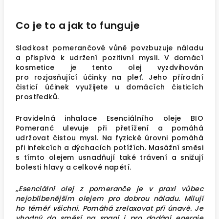
Co je to a jak to funguje
Sladkost pomerančové vůně povzbuzuje náladu
a přispívá k udržení pozitivní mysli. V domácí
kosmetice je tento olej vyzdvihován
pro rozjasňující účinky na pleť. Jeho přírodní
čisticí účinek využijete u domácích čisticích
prostředků.
Pravidelná inhalace Esenciálního oleje BIO
Pomeranč ulevuje při přetížení a pomáhá
udržovat čistou mysl. Na fyzické úrovni pomáhá
při infekcích a dýchacích potížích. Masážní směsi
s tímto olejem usnadňují také trávení a snižují
bolesti hlavy a celkové napětí.
„Esenciální olej z pomeranče je v praxi vůbec
nejoblíbenějším olejem pro dobrou náladu. Milují
ho téměř všichni. Pomáhá zrelaxovat při únavě. Je
vhodný do směsí na spaní i pro dodání energie