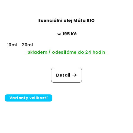
Esenciální olej Máta BIO
195 Kč
od
10ml
30ml
Skladem / odesíláme do 24 hodin
Detail
Varianty velikostí