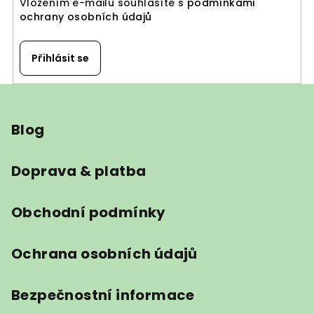
Vložením e-mailu souhlasíte s
podmínkami
ochrany osobních údajů
Přihlásit se
Z
á
Blog
p
a
t
Doprava & platba
í
Obchodní podmínky
Ochrana osobních údajů
Bezpečnostní informace