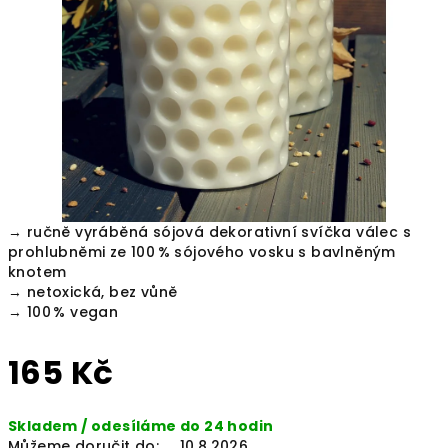
hvězdiček.
→ ručně vyráběná sójová dekorativní svíčka válec s
prohlubněmi ze 100 % sójového vosku s bavlněným
knotem
→ netoxická, bez vůně
→ 100 % vegan
165 Kč
Měrná
Skladem / odesíláme do 24 hodin
cena:
Můžeme doručit do:
10.8.2026