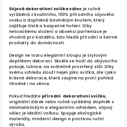
Sójová dekorativní svíčka válec
je ručně
vyráběná z kvalitního, 100% přírodního sójového
vosku a doplněná bavlněným knotem, který
zajišťuje čisté a bezpečné hoření. Díky
netoxickému složení a absenci parfemace je
vhodná pro každého, kdo hledá přírodní a šetrné
produkty do domácnosti.
Design ve tvaru elegantní sloupu je stylovým
doplňkem dekorací. Skvěle se hodí do obývacího
pokoje, ložnice, na svátečně prostřený stůl. Díky
svému vzhledu slouží nejen jako svíčka, ale i jako
krásná dekorace, která zaujme na první pohled.
Vhodné i na věnce.
Pokud hledáte
přírodní dekorativní svíčku
,
originální dárek nebo ručně vyráběný doplněk s
minimalistickým a elegantním vzhledem, sójový
válec je ideální volbou. Spojuje ekologické
materiály, moderní design a poctivou ruční
výrobu.