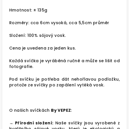
Hmotnost:
± 135g
Rozměry: cca 6cm vysoká, cca 5,5cm průměr
Složení: 100% sójový vosk.
Cena je uvedena za jeden kus.
Každá svíčka je vyráběná ručně a může se lišit od
fotografie.
Pod svíčku je potřeba dát nehořlavou podložku,
protože ze svíčky po zapálení vytéká vosk.
O našich svíčkách
By VEPEZ
:
→ Přírodní složení:
Naše svíčky jsou vyrobené z
kvalitního sójové vosku, který je ekologický a