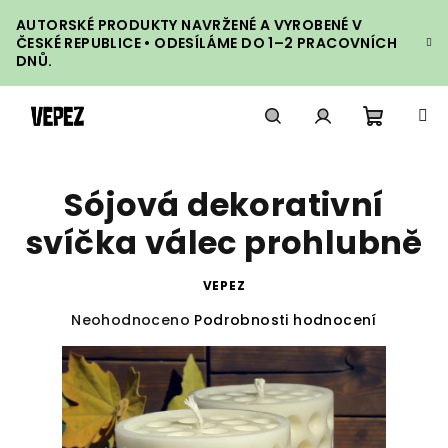
Přejít
AUTORSKÉ PRODUKTY NAVRŽENÉ A VYROBENÉ V
na
ČESKÉ REPUBLICE • ODESÍLÁME DO 1–2 PRACOVNÍCH
obsah
DNŮ.
Nákupn
Hledat
Přihlášení
Sójová dekorativní
košík
svíčka válec prohlubně
VEPEZ
Průměrné
Neohodnoceno
Podrobnosti hodnocení
hodnocení
produktu
je
0,0
z
5