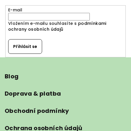
E-mail
Vložením e-mailu souhlasíte s
podmínkami
ochrany osobních údajů
Přihlásit se
Z
á
Blog
p
a
t
Doprava & platba
í
Obchodní podmínky
Ochrana osobních údajů