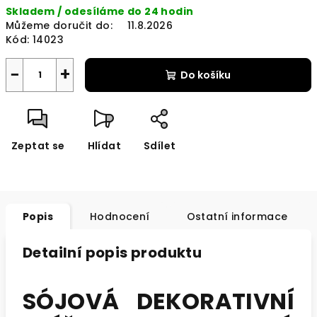
Skladem / odesíláme do 24 hodin
cena:
Můžeme doručit do:
11.8.2026
Kód:
14023
−
+
Do košíku
Zeptat se
Hlídat
Sdílet
Popis
Hodnocení
Ostatní informace
Detailní popis produktu
SÓJOVÁ DEKORATIVNÍ