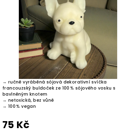
z
5
hvězdiček.
→ ručně vyráběná sójová dekorativní svíčka
francouzský buldoček ze 100 % sójového vosku s
bavlněným knotem
→ netoxická, bez vůně
→ 100 % vegan
75 Kč
Měrná