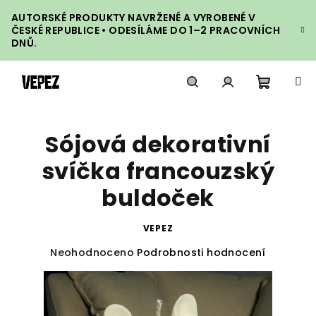
Přejít
AUTORSKÉ PRODUKTY NAVRŽENÉ A VYROBENÉ V
na
ČESKÉ REPUBLICE • ODESÍLÁME DO 1–2 PRACOVNÍCH
obsah
DNŮ.
Nákupn
Hledat
Přihlášení
Sójová dekorativní
košík
svíčka francouzský
buldoček
VEPEZ
Průměrné
Neohodnoceno
Podrobnosti hodnocení
hodnocení
produktu
je
0,0