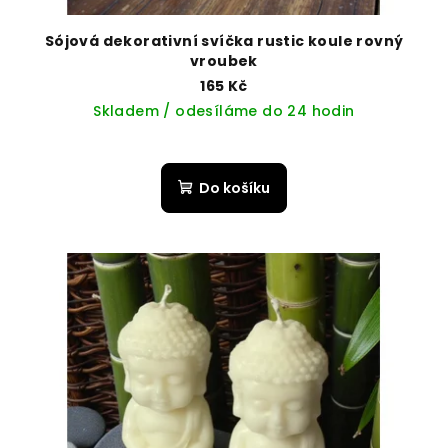
Sójová dekorativní svíčka rustic koule rovný
vroubek
165 Kč
Skladem / odesíláme do 24 hodin
Do košíku