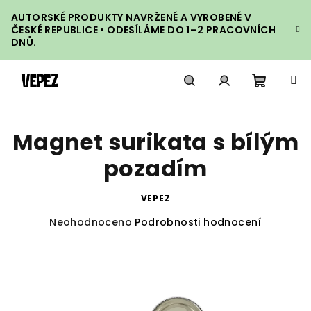
Přejít
AUTORSKÉ PRODUKTY NAVRŽENÉ A VYROBENÉ V
na
ČESKÉ REPUBLICE • ODESÍLÁME DO 1–2 PRACOVNÍCH
obsah
DNŮ.
Nákupn
Hledat
Přihlášení
Magnet surikata s bílým
košík
pozadím
VEPEZ
Průměrné
Neohodnoceno
Podrobnosti hodnocení
hodnocení
produktu
je
0,0
z
5