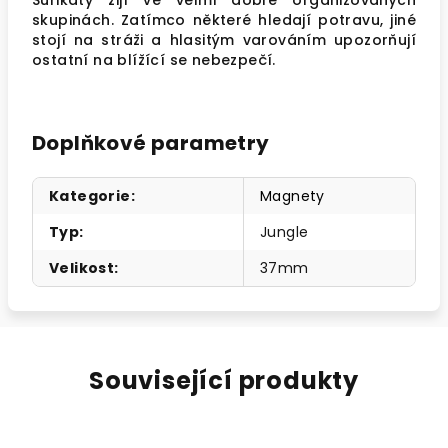
Surikaty žijí ve velmi dobře organizovaných
skupinách. Zatímco některé hledají potravu, jiné
stojí na stráži a hlasitým varováním upozorňují
ostatní na blížící se nebezpečí.
Doplňkové parametry
Kategorie
:
Magnety
Typ
:
Jungle
Velikost
:
37mm
Související produkty