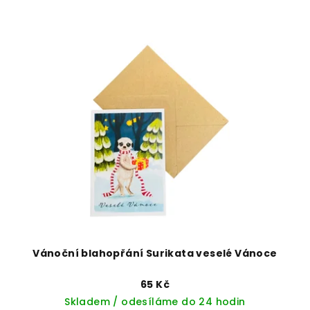
Vánoční blahopřání Surikata veselé Vánoce
65 Kč
Skladem / odesíláme do 24 hodin