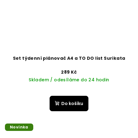
Set týdenní plánovač A4 a TO DO list Surikata
289 Kč
Skladem / odesíláme do 24 hodin
Průměrné
hodnocení
produktu
Do košíku
je
5,0
z
5
Novinka
hvězdiček.