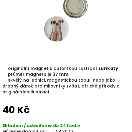
hvězdiček.
→ originální magnet s autorskou ilustrací
surikaty
→ průměr magnetu je
37 mm
→ skvělý na lednici, magnetickou tabuli nebo jako
drobný dárek pro milovníky zvířat, africké přírody a
originálních ilustrací
40 Kč
Měrná
Skladem / odesíláme do 24 hodin
cena:
Můžeme doručit do:
12.8.2026