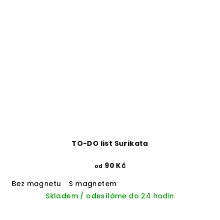
TO-DO list Surikata
90 Kč
od
Bez magnetu
S magnetem
Skladem / odesíláme do 24 hodin