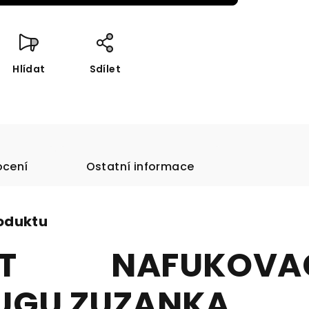
Hlídat
Sdílet
cení
Ostatní informace
roduktu
ET NAFUKOVA
UGU ZUZANKA