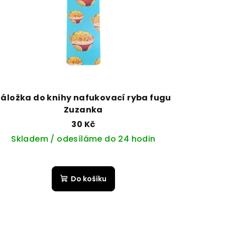
Záložka do knihy nafukovací ryba fugu
Zuzanka
30 Kč
Skladem / odesíláme do 24 hodin
Do košíku