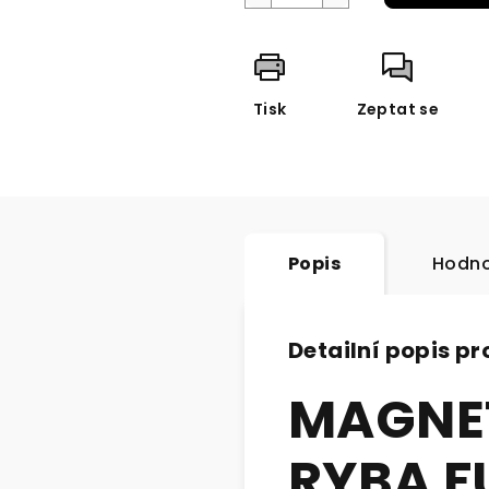
Tisk
Zeptat se
Popis
Hodno
Detailní popis p
MAGN
RYBA F