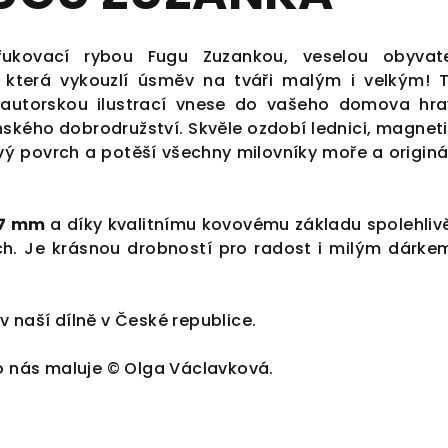
ukovací rybou Fugu Zuzankou, veselou obyvate
která vykouzlí úsměv na tváři malým i velkým! 
 autorskou ilustrací vnese do vašeho domova hra
ského dobrodružství. Skvěle ozdobí lednici, magnet
vý povrch a potěší všechny milovníky moře a originá
7 mm
a díky kvalitnímu kovovému základu spolehlivě
h. Je krásnou drobností pro radost i milým dárke
 naší dílně v České republice.
ro nás maluje © Olga Václavková.