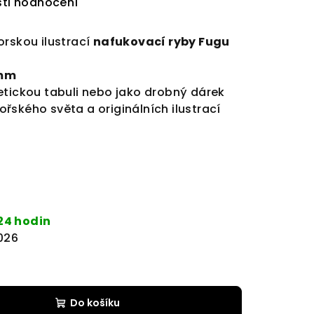
ti hodnocení
orskou ilustrací
nafukovací ryby Fugu
mm
etickou tabuli nebo jako drobný dárek
řského světa a originálních ilustrací
24 hodin
2026
Do košíku