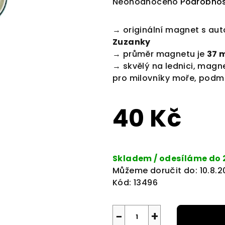
Průměrné
Neohodnoceno
Podrobnos
hodnocení
produktu
→ originální magnet s aut
je
Zuzanky
0,0
→ průměr magnetu je
37 
z
→ skvělý na lednici, magn
5
pro milovníky moře, podmo
hvězdiček.
40 Kč
Měrná
cena:
Skladem / odesíláme do 
Můžeme doručit do:
10.8.
Kód:
13496
−
+