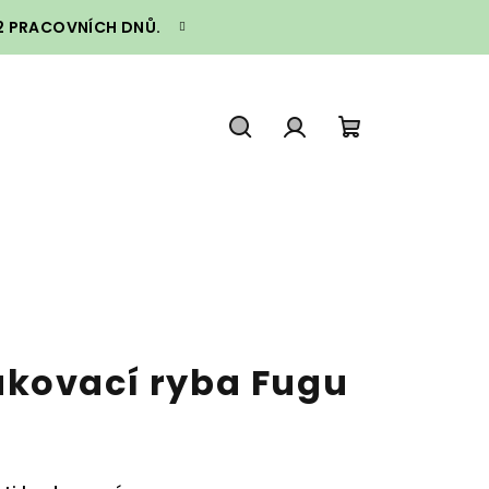
–2 PRACOVNÍCH DNŮ.
Hledat
Přihlášení
Nákupní
košík
kovací ryba Fugu