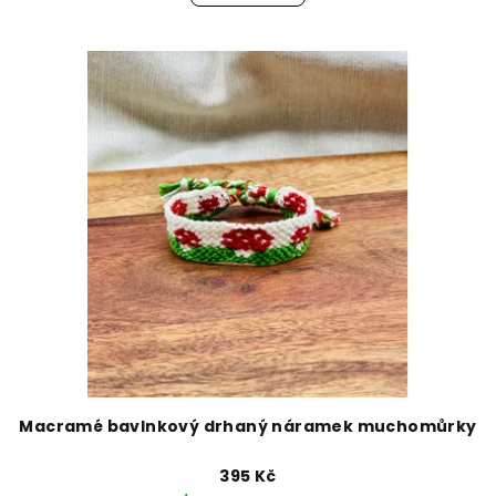
Macramé bavlnkový drhaný náramek muchomůrky
395 Kč