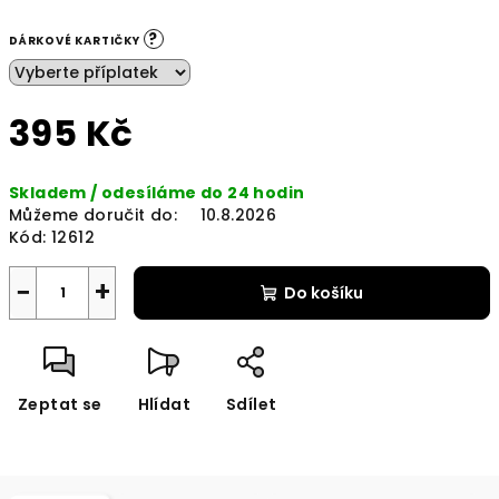
?
DÁRKOVÉ KARTIČKY
395 Kč
Měrná
Skladem / odesíláme do 24 hodin
cena:
Můžeme doručit do:
10.8.2026
Kód:
12612
−
+
Do košíku
Zeptat se
Hlídat
Sdílet