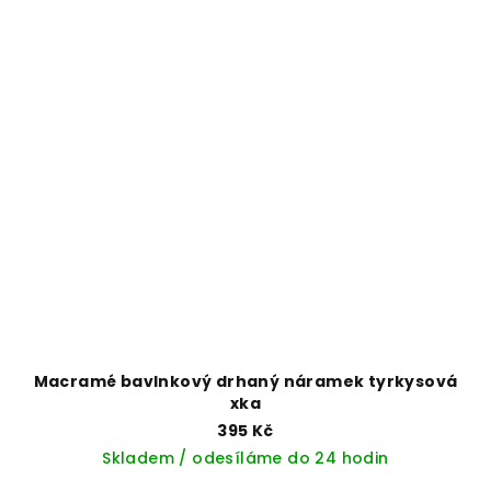
Macramé bavlnkový drhaný náramek tyrkysová
xka
395 Kč
Skladem / odesíláme do 24 hodin