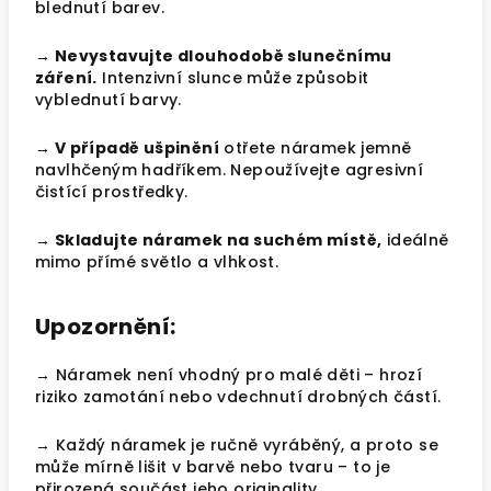
blednutí barev.
→ Nevystavujte dlouhodobě slunečnímu
záření.
Intenzivní slunce může způsobit
vyblednutí barvy.
→ V případě ušpinění
otřete náramek jemně
navlhčeným hadříkem. Nepoužívejte agresivní
čistící prostředky.
→ Skladujte náramek na suchém místě,
ideálně
mimo přímé světlo a vlhkost.
Upozornění:
→ Náramek není vhodný pro malé děti – hrozí
riziko zamotání nebo vdechnutí drobných částí.
→ Každý náramek je ručně vyráběný, a proto se
může mírně lišit v barvě nebo tvaru – to je
přirozená součást jeho originality.