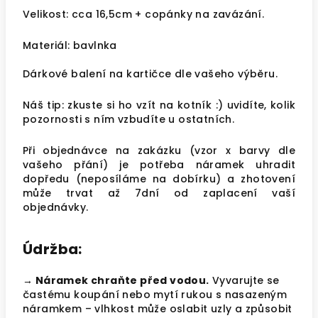
Velikost: cca 16,5cm + copánky na zavázání.
Materiál: bavlnka
Dárkové balení na kartičce dle vašeho výběru.
Náš tip: zkuste si ho vzít na kotník :) uvidíte, kolik
pozornosti s ním vzbudíte u ostatních.
Při objednávce na zakázku (vzor x barvy dle
vašeho přání) je potřeba náramek uhradit
dopředu (neposíláme na dobírku) a zhotovení
může trvat až 7dní od zaplacení vaší
objednávky.
Údržba:
→ Náramek chraňte před vodou.
Vyvarujte se
častému koupání nebo mytí rukou s nasazeným
náramkem – vlhkost může oslabit uzly a způsobit