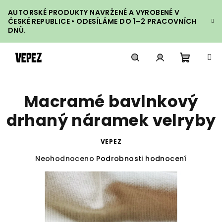
Přejít
AUTORSKÉ PRODUKTY NAVRŽENÉ A VYROBENÉ V
na
ČESKÉ REPUBLICE • ODESÍLÁME DO 1–2 PRACOVNÍCH
obsah
DNŮ.
Nákupn
Hledat
Přihlášení
Macramé bavlnkový
košík
drhaný náramek velryby
VEPEZ
Průměrné
Neohodnoceno
Podrobnosti hodnocení
hodnocení
produktu
je
0,0
z
5