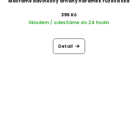
Macramé bavlnkový drhaný náramek růžová xka
395 Kč
Skladem / odesíláme do 24 hodin
Detail