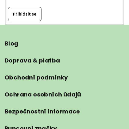
Přihlásit se
Z
á
Blog
p
a
t
Doprava & platba
í
Obchodní podmínky
Ochrana osobních údajů
Bezpečnostní informace
Puncovní značky