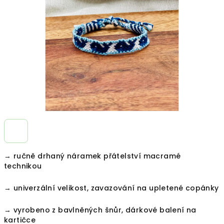
hvězdiček.
→ ručně drhaný náramek přátelství macramé
technikou
→ univerzální velikost, zavazování na upletené copánky
→ vyrobeno z bavlněných šnůr, dárkové balení na
kartičce