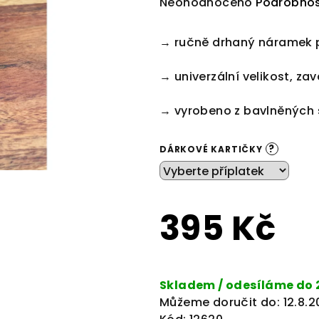
Průměrné
Neohodnoceno
Podrobnos
hodnocení
produktu
→ ručně drhaný náramek 
je
0,0
→ univerzální velikost, z
z
5
→ vyrobeno z bavlněných š
hvězdiček.
?
DÁRKOVÉ KARTIČKY
395 Kč
Měrná
cena:
Skladem / odesíláme do 
Můžeme doručit do:
12.8.