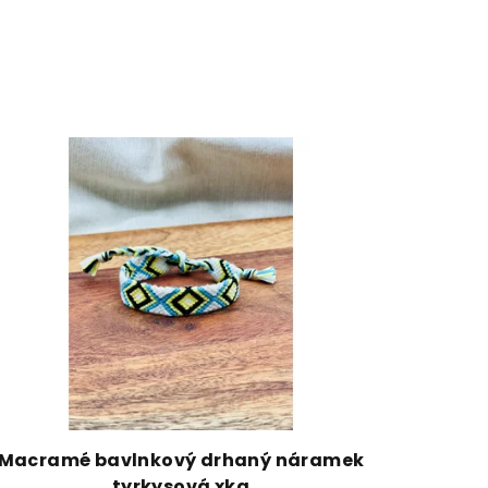
Macramé bavlnkový drhaný náramek
tyrkysová xka