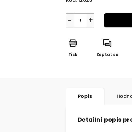
Kód:
12620
−
+
Tisk
Zeptat se
Popis
Hodno
Detailní popis p