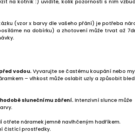
vzít na kotník :) uvidíte, kolik pozornosti s ním vzbu
kázku (vzor x barvy dle vašeho přání) je potřeba ná
posíláme na dobírku) a zhotovení může trvat až 7d
návky.
před vodou.
Vyvarujte se častému koupání nebo my
ramkem – vlhkost může oslabit uzly a způsobit bled
uhodobě slunečnímu záření.
Intenzivní slunce může
arvy.
í
otřete náramek jemně navlhčeným hadříkem.
í čistící prostředky.