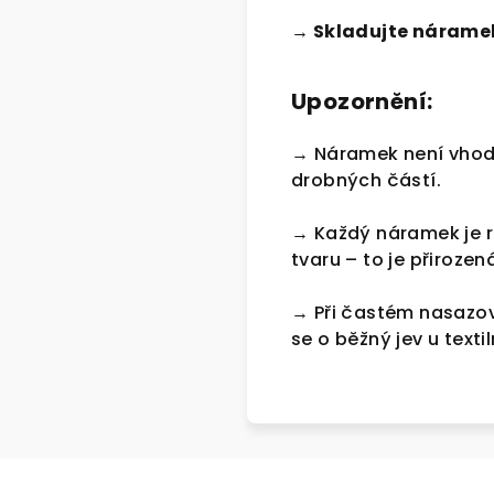
→ Skladujte nárame
Upozornění:
→ Náramek není vhodn
drobných částí.
→ Každý náramek je r
tvaru – to je přirozen
→ Při častém nasazov
se o běžný jev u texti