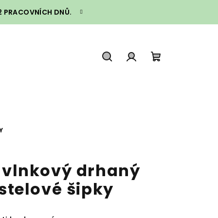
–2 PRACOVNÍCH DNŮ.
Hledat
Přihlášení
Nákupní
košík
Y
vlnkový drhaný
telové šipky