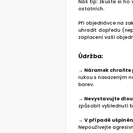
Náš tip: zkuste si ho 
ostatních.
Při objednávce na za
uhradit dopředu (ne
zaplacení vaší objed
Údržba:
→ Náramek chraňte 
rukou s nasazeným ná
barev.
→ Nevystavujte dlo
způsobit vyblednutí b
→ V případě ušpiněn
Nepoužívejte agresivn