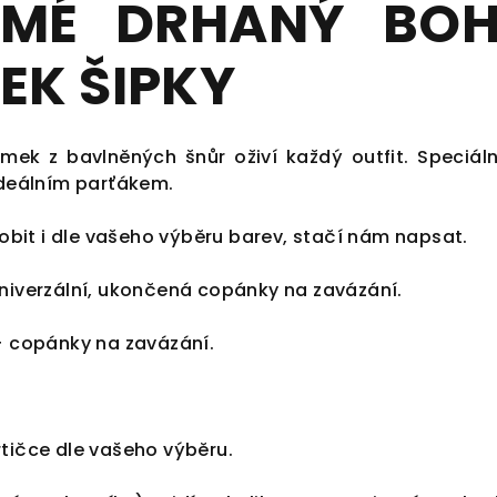
MÉ DRHANÝ BO
K ŠIPKY
mek z bavlněných šnůr oživí každý outfit. Speciál
ideálním parťákem.
it i dle vašeho výběru barev, stačí nám napsat.
univerzální, ukončená copánky na zavázání.
 + copánky na zavázání.
rtičce dle vašeho výběru.