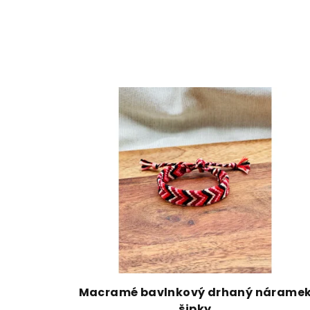
Macramé bavlnkový drhaný nárame
šipky