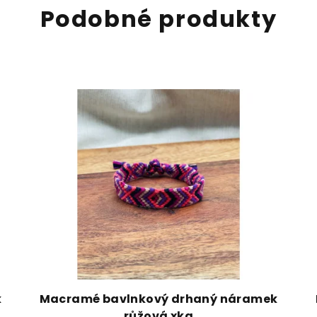
Podobné produkty
k
Macramé bavlnkový drhaný náramek
růžová xka