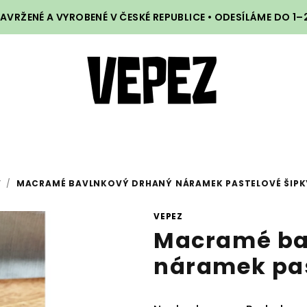
VRŽENÉ A VYROBENÉ V ČESKÉ REPUBLICE • ODESÍLÁME DO 1
Y
/
MACRAMÉ BAVLNKOVÝ DRHANÝ NÁRAMEK PASTELOVÉ ŠIPK
VEPEZ
Macramé ba
náramek pas