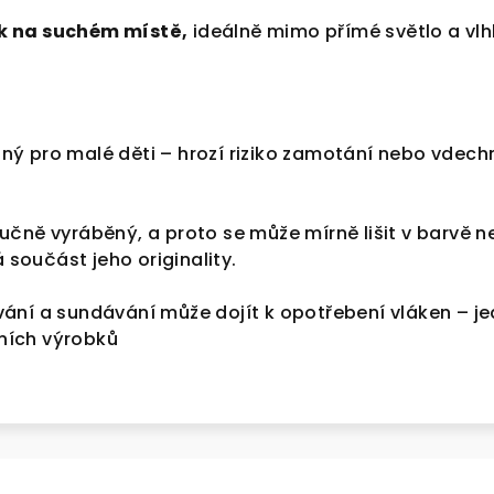
k na suchém místě,
ideálně mimo přímé světlo a vlh
ý pro malé děti – hrozí riziko zamotání nebo vdech
učně vyráběný, a proto se může mírně lišit v barvě 
á součást jeho originality.
ání a sundávání může dojít k opotřebení vláken – j
lních výrobků