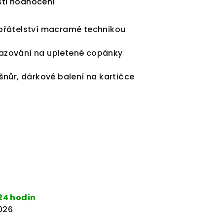
ti hodnocení
přátelství macramé technikou
avazování na upletené copánky
nůr, dárkové balení na kartičce
24 hodin
2026