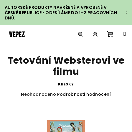
Přejít
AUTORSKÉ PRODUKTY NAVRŽENÉ A VYROBENÉ V
na
ČESKÉ REPUBLICE • ODESÍLÁME DO 1–2 PRACOVNÍCH
obsah
DNŮ.
Nákupn
Hledat
Přihlášení
Tetování Websterovi ve
košík
filmu
KRESKY
Průměrné
Neohodnoceno
Podrobnosti hodnocení
hodnocení
produktu
je
0,0
z
5