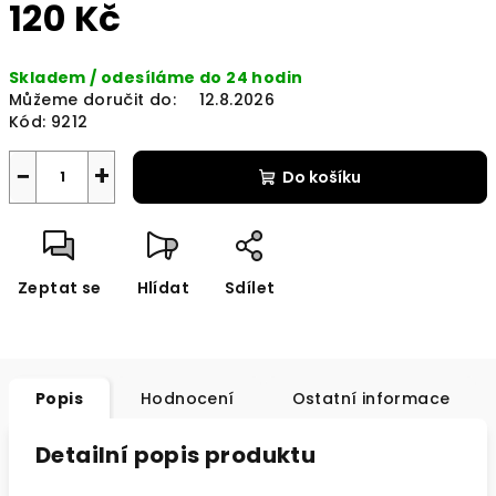
120 Kč
Měrná
Skladem / odesíláme do 24 hodin
cena:
Můžeme doručit do:
12.8.2026
Kód:
9212
−
+
Do košíku
Zeptat se
Hlídat
Sdílet
Popis
Hodnocení
Ostatní informace
Detailní popis produktu