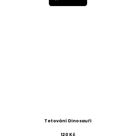
Tetování Dinosauři
120 Kč