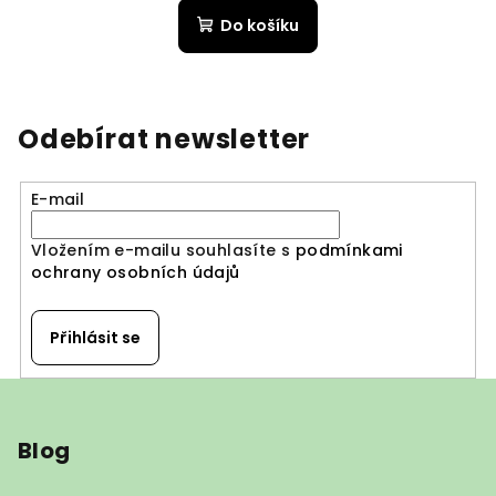
Do košíku
Odebírat newsletter
E-mail
Vložením e-mailu souhlasíte s
podmínkami
ochrany osobních údajů
Přihlásit se
Z
á
Blog
p
a