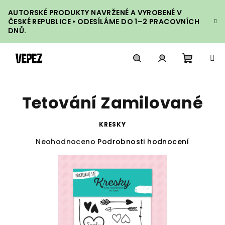
Přejít
AUTORSKÉ PRODUKTY NAVRŽENÉ A VYROBENÉ V
na
ČESKÉ REPUBLICE • ODESÍLÁME DO 1–2 PRACOVNÍCH
obsah
DNŮ.
Nákupn
Hledat
Přihlášení
Tetování Zamilované
košík
KRESKY
Průměrné
Neohodnoceno
Podrobnosti hodnocení
hodnocení
produktu
je
0,0
z
5
hvězdiček.