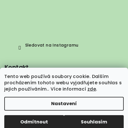
Sledovat na Instagramu
Kontakt
Tento web používá soubory cookie. Dalším
info
@
vepez.cz
procházením tohoto webu vyjadřujete souhlas s
+420 776 664 373
jejich používáním.. Více informací
zde
.
Nastavení
Copyright 2026
VEPEZ.cz
. Všechna práva vyhrazena.
Odmítnout
Souhlasím