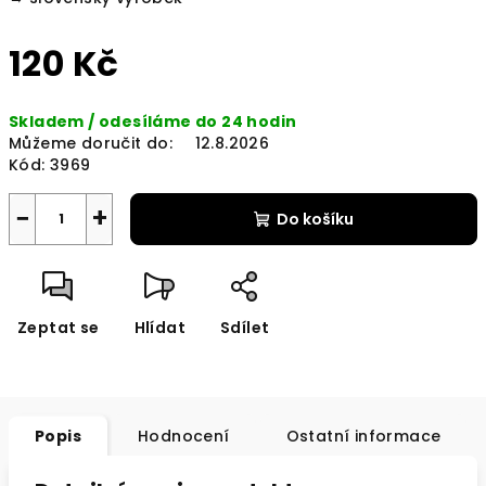
120 Kč
Měrná
Skladem / odesíláme do 24 hodin
cena:
Můžeme doručit do:
12.8.2026
Kód:
3969
−
+
Do košíku
Zeptat se
Hlídat
Sdílet
Popis
Hodnocení
Ostatní informace