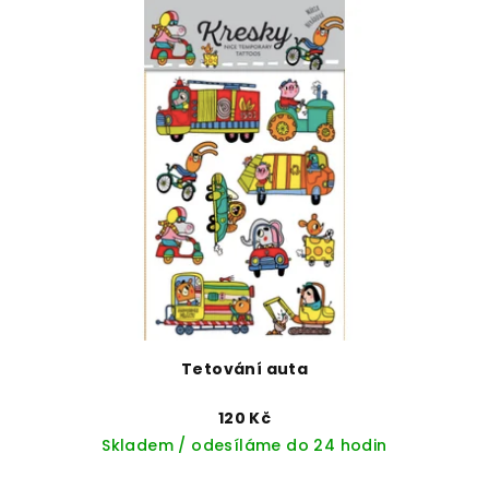
Tetování auta
120 Kč
Skladem / odesíláme do 24 hodin