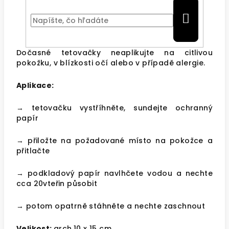
HĽ
Dočasné tetovačky neaplikujte na citlivou
pokožku, v blízkosti očí alebo v případě alergie.
Aplikace:
→ tetovačku vystříhněte, sundejte ochranný
papír
→ přiložte na požadované místo na pokožce a
přitlačte
→ podkladový papír navlhčete vodou a nechte
cca 20vteřin působit
→ potom opatrně stáhněte a nechte zaschnout
Velikost:
arch
10 x 15 cm