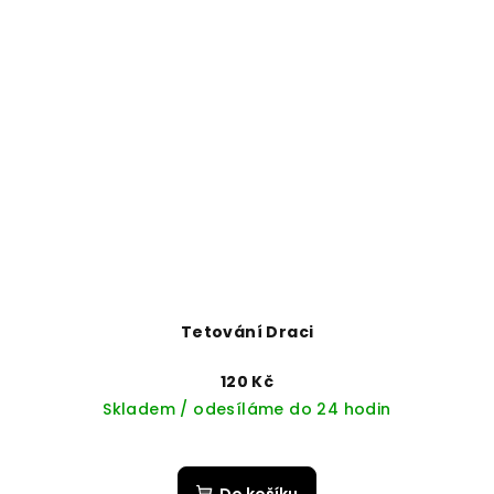
Tetování Draci
120 Kč
Skladem / odesíláme do 24 hodin
Do košíku