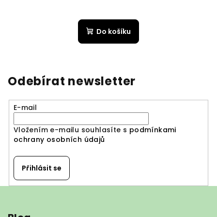
Do košíku
Odebírat newsletter
E-mail
Vložením e-mailu souhlasíte s
podmínkami
ochrany osobních údajů
Přihlásit se
Z
á