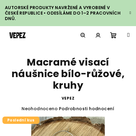
Přejít
AUTORSKÉ PRODUKTY NAVRŽENÉ A VYROBENÉ V
na
ČESKÉ REPUBLICE • ODESÍLÁME DO 1–2 PRACOVNÍCH
obsah
DNŮ.
Nákupn
Hledat
Přihlášení
Macramé visací
košík
náušnice bílo-růžové,
kruhy
VEPEZ
Průměrné
Neohodnoceno
Podrobnosti hodnocení
hodnocení
Poslední kus
produktu
je
0,0