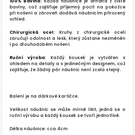
100% Bavlna:
Každá náušnice je drhaná z čisté
bavlny, což zajišťuje příjemný pocit na pokožce
při nošení a zároveň dodává náušnicím přirozený
vzhled.
Chirurgická ocel:
Kruhy z chirurgické oceli
zaručují odolnost a lesk, který zůstane nezměněn
i po dlouhodobém nošení.
Ruční výroba:
Každý kousek je vytvářen s
ohledem na detaily a s jedinečným designem, což
zajišťuje, že žádný pár náušnic není zcela stejný.
Balení je na dárkové kartičce.
Velikost náušnic se může mírně lišit, jedná se o
ruční výrobu a každý kousek se tvoří jednotlivě.
Délka náušnice: cca 4cm