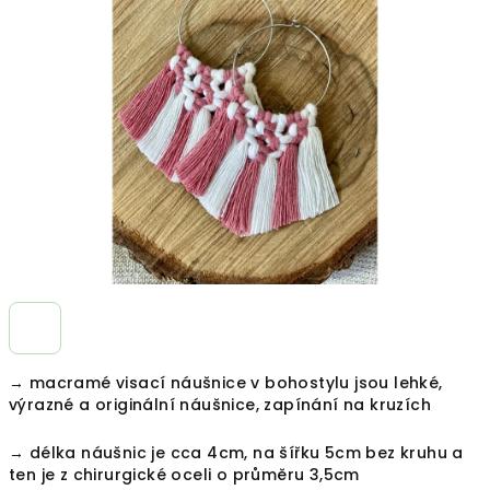
z
5
hvězdiček.
→ macramé visací náušnice v bohostylu jsou lehké,
výrazné a originální náušnice, zapínání na kruzích
→ délka náušnic je cca 4cm, na šířku 5cm bez kruhu a
ten je z chirurgické oceli o průměru 3,5cm