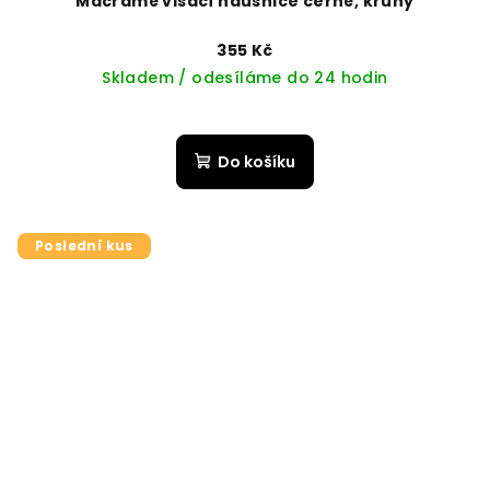
Macramé visací náušnice černé, kruhy
355 Kč
Skladem / odesíláme do 24 hodin
Do košíku
Poslední kus