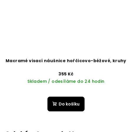
Macramé visací náušnice hořčicovo-béžové, kruhy
355 Kč
Skladem / odesíláme do 24 hodin
Do košíku