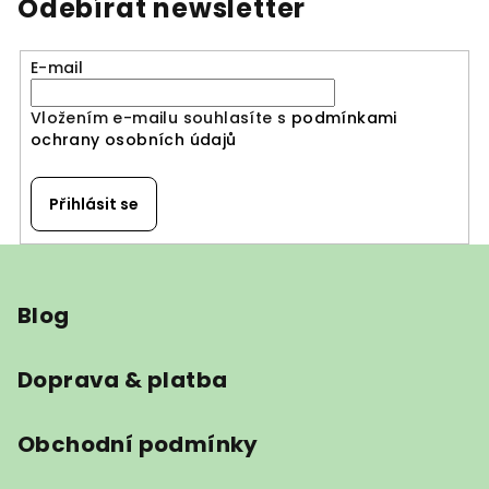
Odebírat newsletter
E-mail
Vložením e-mailu souhlasíte s
podmínkami
ochrany osobních údajů
Přihlásit se
Z
á
Blog
p
a
t
Doprava & platba
í
Obchodní podmínky