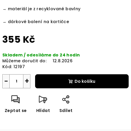
→ materiál je z recyklované bavlny
→ dárkové balení na kartičce
355 Kč
Měrná
Skladem / odesíláme do 24 hodin
cena:
Můžeme doručit do:
12.8.2026
Kód:
12197
−
+
Do košíku
Zeptat se
Hlídat
Sdílet