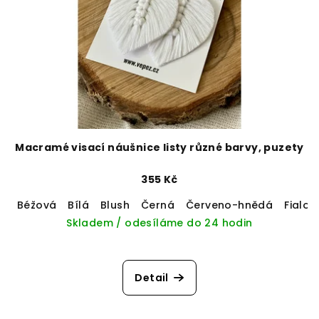
Macramé visací náušnice listy různé barvy, puzety
355 Kč
Béžová
Bílá
Blush
Černá
Červeno-hnědá
Fialov
Skladem / odesíláme do 24 hodin
Detail