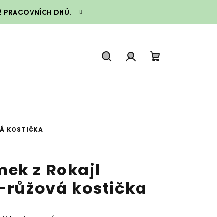
–2 PRACOVNÍCH DNŮ.
Hledat
Přihlášení
Nákupní
košík
VÁ KOSTIČKA
ek z Rokajl
o-růžová kostička