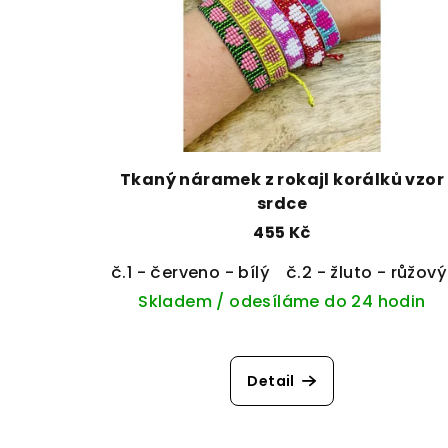
Tkaný náramek z rokajl korálků vzor
srdce
455 Kč
č.1 - červeno - bílý
č.2 - žluto - růžový
Skladem / odesíláme do 24 hodin
Detail