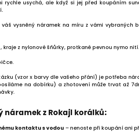
i rychle usychá, ale když si jej před koupáním sun
í.
váš vysněný náramek na míru z vámi vybraných b
l, kraje z nylonové šňůrky, protkané pevnou nymo nití
bičce.
kázku (vzor x barvy dle vašeho přání) je potřeba ná
posíláme na dobírku) a zhotovení může trvat až 7d
návky.
ý náramek z Rokajl korálků:
nému kontaktu s vodou
– nenoste při koupání ani př