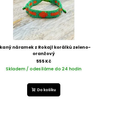
kaný náramek z Rokajl korálků zeleno-
oranžový
555 Kč
Skladem / odesíláme do 24 hodin
 zeleno - růžový
Do košíku