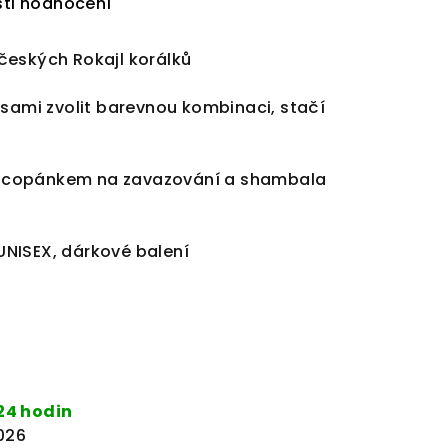
ti hodnocení
českých Rokajl korálků
 sami zvolit barevnou kombinaci, stačí
 copánkem na zavazování a shambala
 UNISEX, dárkové balení
24 hodin
2026