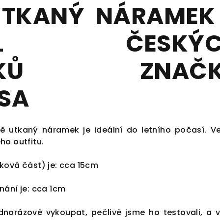
 TKANÝ NÁRAMEK
AJL ČESKÝC
ÁLKŮ ZNAČK
SA
ně utkaný náramek je ideální do letního počasí. Ve
ho outfitu.
ková část) je: cca 15cm
nání je: cca 1cm
dnorázově vykoupat, pečlivě jsme ho testovali, a v