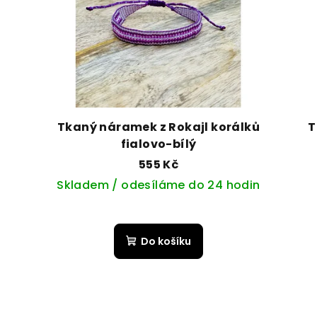
Tkaný náramek z Rokajl korálků
T
fialovo-bílý
555 Kč
Skladem / odesíláme do 24 hodin
č.3 - tyrkysovo - růžový
č.4 - fialovo - bílý
č.5 -
Do košíku