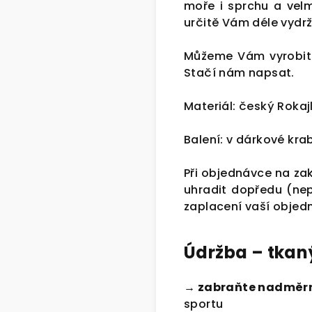
moře i sprchu a velm
určitě Vám déle vydrž
Můžeme Vám vyrobit 
Stačí nám napsat.
Materiál: český Rokaj
Balení: v dárkové kra
Při objednávce na za
uhradit dopředu (ne
zaplacení vaší objed
Údržba – tkan
→ zabraňte nadměr
sportu