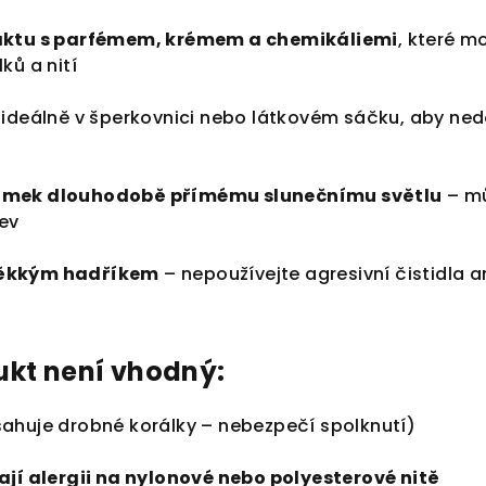
aktu s parfémem, krémem a chemikáliemi
, které m
ků a nití
, ideálně v šperkovnici nebo látkovém sáčku, aby ned
amek dlouhodobě přímému slunečnímu světlu
– m
rev
měkkým hadříkem
– nepoužívejte agresivní čistidla a
ukt není vhodný:
ahuje drobné korálky – nebezpečí spolknutí)
jí alergii na nylonové nebo polyesterové nitě