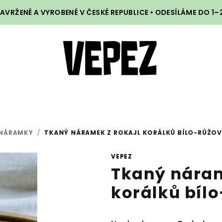
VRŽENÉ A VYROBENÉ V ČESKÉ REPUBLICE • ODESÍLÁME DO 1
 NÁRAMKY
/
TKANÝ NÁRAMEK Z ROKAJL KORÁLKŮ BÍLO-RŮŽO
VEPEZ
Tkaný náram
korálků bíl