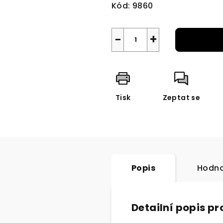
Kód:
9860
−
+
Tisk
Zeptat se
Popis
Hodno
Detailní popis p