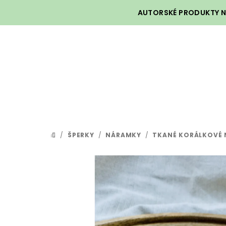
Přejít
AUTORSKÉ PRODUKTY NA
na
obsah
/
ŠPERKY
/
NÁRAMKY
/
TKANÉ KORÁLKOVÉ
DOMŮ