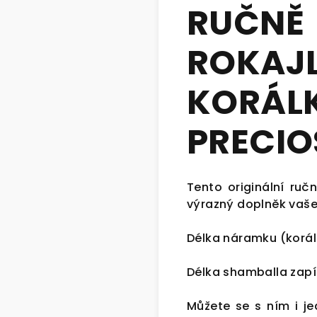
RUČNĚ
ROK
KOR
PRECIO
Tento originální ruč
výrazný doplněk vaše
Délka náramku (korál
Délka shamballa zapí
Můžete se s ním i je