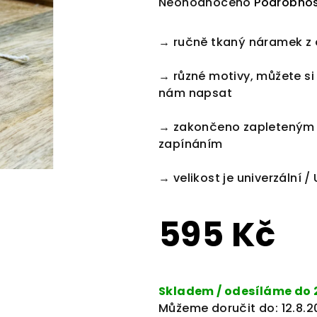
Průměrné
Neohodnoceno
Podrobnos
hodnocení
produktu
→ ručně tkaný náramek z 
je
0,0
→ různé motivy, můžete si
z
nám napsat
5
hvězdiček.
→ zakončeno zapleteným
zapínáním
→ velikost je univerzální /
595 Kč
Měrná
cena:
Skladem / odesíláme do 
Můžeme doručit do:
12.8.