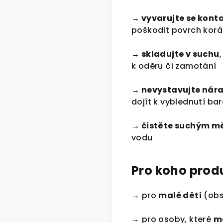
→ vyvarujte se kont
poškodit povrch korál
→ skladujte v suchu
k oděru či zamotání
→ nevystavujte nár
dojít k vyblednutí ba
→ čistěte suchým 
vodu
Pro koho prod
→ pro
malé děti
(obs
→ pro osoby, které
ma