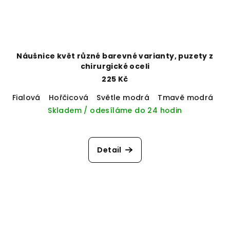
Náušnice květ různé barevné varianty, puzety z
chirurgické oceli
225 Kč
Fialová
Hořčicová
Světle modrá
Tmavě modrá
Sv
Skladem / odesíláme do 24 hodin
Detail