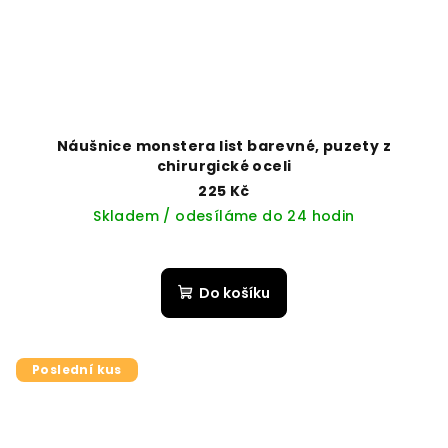
Náušnice monstera list barevné, puzety z
chirurgické oceli
225 Kč
Skladem / odesíláme do 24 hodin
Do košíku
Poslední kus