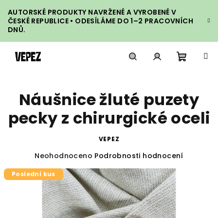
Přejít
AUTORSKÉ PRODUKTY NAVRŽENÉ A VYROBENÉ V
na
ČESKÉ REPUBLICE • ODESÍLÁME DO 1–2 PRACOVNÍCH
obsah
DNŮ.
Nákupn
Hledat
Přihlášení
Náušnice žluté puzety
košík
pecky z chirurgické oceli
VEPEZ
Průměrné
Neohodnoceno
Podrobnosti hodnocení
hodnocení
Poslední kus
produktu
je
0,0
z
5