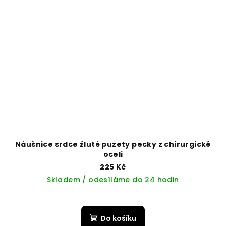
Náušnice srdce žluté puzety pecky z chirurgické
oceli
225 Kč
Skladem / odesíláme do 24 hodin
Do košíku