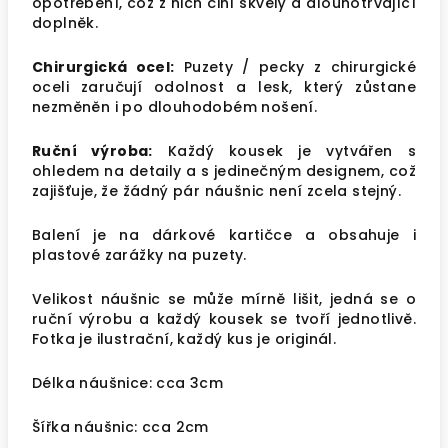
opotřebení, což z nich činí skvělý a dlouhotrvající
doplněk.
Chirurgická ocel:
Puzety / pecky z chirurgické
oceli zaručují odolnost a lesk, který zůstane
nezměněn i po dlouhodobém nošení.
Ruční výroba:
Každý kousek je vytvářen s
ohledem na detaily a s jedinečným designem, což
zajišťuje, že žádný pár náušnic není zcela stejný.
Balení je na dárkové kartičce a obsahuje i
plastové zarážky na puzety.
Velikost náušnic se může mírně lišit, jedná se o
ruční výrobu a každý kousek se tvoří jednotlivě.
Fotka je ilustrační, každý kus je originál.
Délka náušnice: cca 3cm
Šířka náušnic: cca 2cm