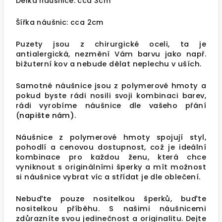
Délka náušnice: cca 3cm
Šířka náušnic: cca 2cm
Puzety jsou z chirurgické oceli, ta je
antialergická, nezmění Vám barvu jako např.
bižuterní kov a nebude dělat neplechu v uších.
Samotné náušnice jsou z polymerové hmoty a
pokud byste rádi nosili svoji kombinaci barev,
rádi vyrobíme náušnice dle vašeho přání
(
napište nám)
.
Náušnice z polymerové hmoty
spojují styl,
pohodlí a cenovou dostupnost, což je ideální
kombinace pro každou ženu, která chce
vyniknout s originálními šperky a mít možnost
si
náušnice
vybrat víc a střídat je dle oblečení.
Nebuďte pouze nositelkou šperků, buďte
nositelkou příběhu. S našimi náušnicemi
zdůrazníte svou jedinečnost a originalitu. Dejte