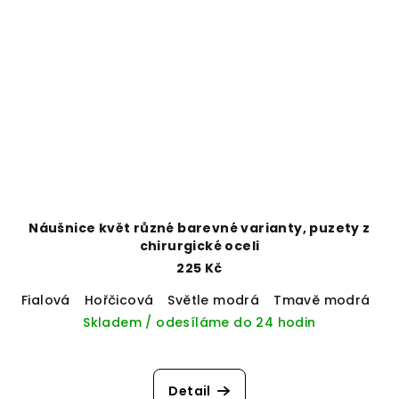
Náušnice květ různé barevné varianty, puzety z
chirurgické oceli
225 Kč
Fialová
Hořčicová
Světle modrá
Tmavě modrá
Sv
Skladem / odesíláme do 24 hodin
Detail