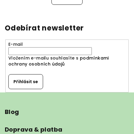
Odebírat newsletter
E-mail
Vložením e-mailu souhlasíte s
podmínkami
ochrany osobních údajů
Přihlásit se
Z
á
Blog
p
a
t
Doprava & platba