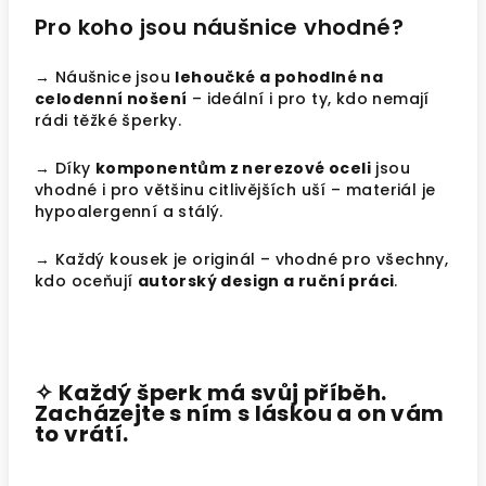
Pro koho jsou náušnice vhodné?
→ Náušnice jsou
lehoučké a pohodlné na
celodenní nošení
– ideální i pro ty, kdo nemají
rádi těžké šperky.
→ Díky
komponentům z nerezové oceli
jsou
vhodné i pro většinu citlivějších uší – materiál je
hypoalergenní a stálý.
→ Každý kousek je originál – vhodné pro všechny,
kdo oceňují
autorský design a ruční práci
.
✧ Každý šperk má svůj příběh.
Zacházejte s ním s láskou a on vám
to vrátí.