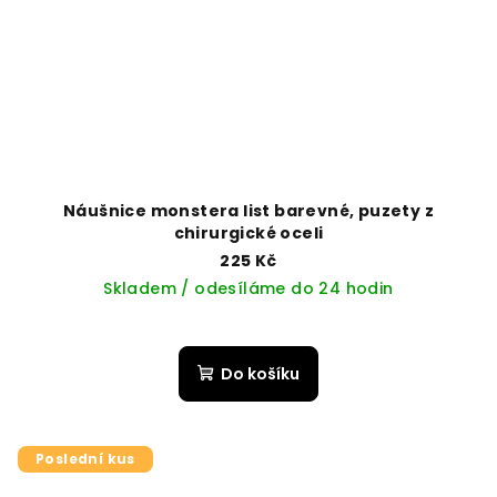
Náušnice monstera list barevné, puzety z
chirurgické oceli
225 Kč
Skladem / odesíláme do 24 hodin
Do košíku
Poslední kus