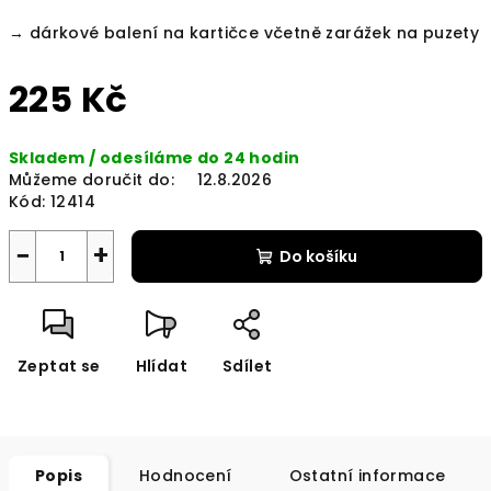
→ dárkové balení na kartičce včetně zarážek na puzety
225 Kč
Měrná
Skladem / odesíláme do 24 hodin
cena:
Můžeme doručit do:
12.8.2026
Kód:
12414
−
+
Do košíku
Zeptat se
Hlídat
Sdílet
Popis
Hodnocení
Ostatní informace