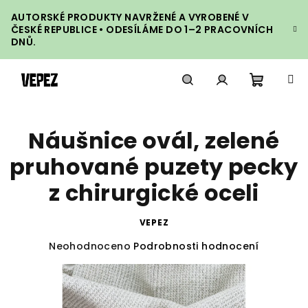
Přejít
AUTORSKÉ PRODUKTY NAVRŽENÉ A VYROBENÉ V
na
ČESKÉ REPUBLICE • ODESÍLÁME DO 1–2 PRACOVNÍCH
obsah
DNŮ.
Nákupn
Hledat
Přihlášení
Náušnice ovál, zelené
košík
pruhované puzety pecky
z chirurgické oceli
VEPEZ
Průměrné
Neohodnoceno
Podrobnosti hodnocení
hodnocení
produktu
je
0,0