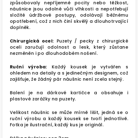
způsobovaly nepříjemné pocity nebo těžkost,
náušnice jsou odolné vůči vlhkosti a nepotřebují
složité údržbové postupy, odolávají běžnému
opotřebení, což z nich činí skvělý a dlouhotrvající
doplněk.
Chirurgická ocel:
Puzety / pecky z chirurgické
oceli zaručují odolnost a lesk, který zůstane
nezměněn i po dlouhodobém nošení.
Ruční výroba:
Každý kousek je vytvářen s
ohledem na detaily a s jedinečným designem, což
zajišťuje, že žádný pár náušnic není zcela stejný.
Balení je na dárkové kartičce a obsahuje i
plastové zarážky na puzety.
Velikost náušnic se může mírně lišit, jedná se o
ruční výrobu a každý kousek se tvoří jednotlivě.
Fotka je ilustrační, každý kus je originál.