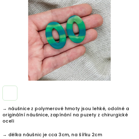
z
5
hvězdiček.
→ náušnice z polymerové hmoty jsou lehké, odolné a
originální náušnice, zapínání na puzety z chirurgické
oceli
→ délka náušnic je cca 3cm, na šířku 2cm