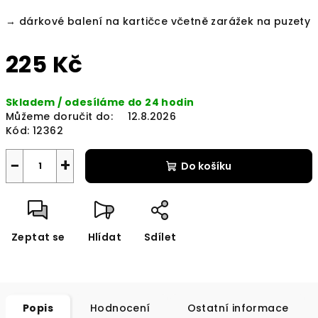
→ dárkové balení na kartičce včetně zarážek na puzety
225 Kč
Měrná
Skladem / odesíláme do 24 hodin
cena:
Můžeme doručit do:
12.8.2026
Kód:
12362
−
+
Do košíku
Zeptat se
Hlídat
Sdílet
Popis
Hodnocení
Ostatní informace