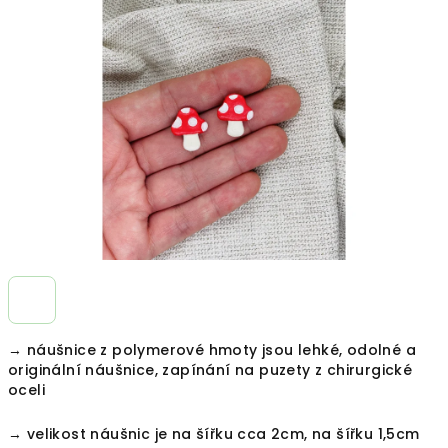
z
5
hvězdiček.
→ náušnice z polymerové hmoty jsou lehké, odolné a
originální náušnice, zapínání na puzety z chirurgické
oceli
→ velikost náušnic je na šířku cca 2cm, na šířku 1,5cm