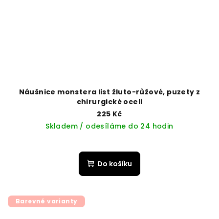
Náušnice monstera list žluto-růžové, puzety z
chirurgické oceli
225 Kč
Skladem / odesíláme do 24 hodin
Do košíku
Barevné varianty