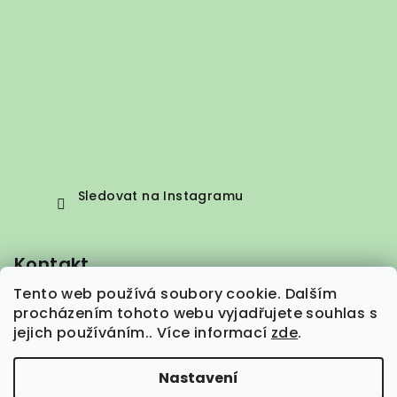
Sledovat na Instagramu
Kontakt
Tento web používá soubory cookie. Dalším
info
@
vepez.cz
procházením tohoto webu vyjadřujete souhlas s
+420 776 664 373
jejich používáním.. Více informací
zde
.
Nastavení