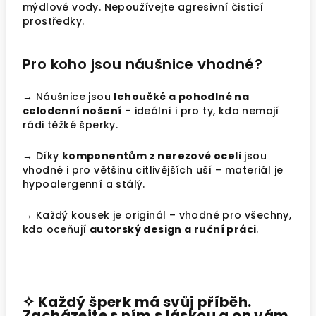
mýdlové vody. Nepoužívejte agresivní čisticí
prostředky.
Pro koho jsou náušnice vhodné?
→ Náušnice jsou
lehoučké a pohodlné na
celodenní nošení
– ideální i pro ty, kdo nemají
rádi těžké šperky.
→ Díky
komponentům z nerezové oceli
jsou
vhodné i pro většinu citlivějších uší – materiál je
hypoalergenní a stálý.
→ Každý kousek je originál – vhodné pro všechny,
kdo oceňují
autorský design a ruční práci
.
✧ Každý šperk má svůj příběh.
Zacházejte s ním s láskou a on vám