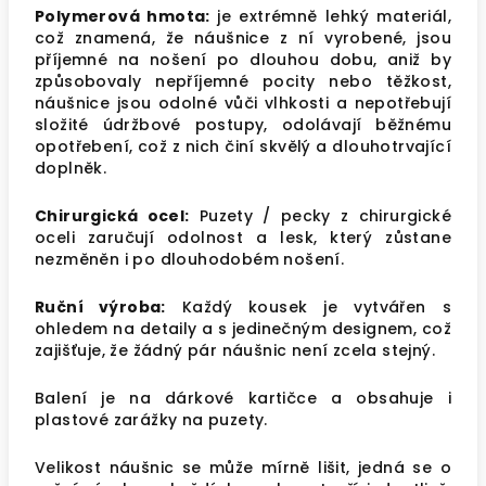
Polymerová hmota:
je extrémně lehký materiál,
což znamená, že náušnice z ní vyrobené, jsou
příjemné na nošení po dlouhou dobu, aniž by
způsobovaly nepříjemné pocity nebo těžkost,
náušnice jsou odolné vůči vlhkosti a nepotřebují
složité údržbové postupy, odolávají běžnému
opotřebení, což z nich činí skvělý a dlouhotrvající
doplněk.
Chirurgická ocel:
Puzety / pecky z chirurgické
oceli zaručují odolnost a lesk, který zůstane
nezměněn i po dlouhodobém nošení.
Ruční výroba:
Každý kousek je vytvářen s
ohledem na detaily a s jedinečným designem, což
zajišťuje, že žádný pár náušnic není zcela stejný.
Balení je na dárkové kartičce a obsahuje i
plastové zarážky na puzety.
Velikost náušnic se může mírně lišit, jedná se o