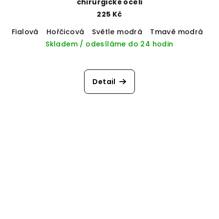
chirurgické oceli
225 Kč
Fialová
Hořčicová
Světle modrá
Tmavě modrá
Sv
Skladem / odesíláme do 24 hodin
Detail