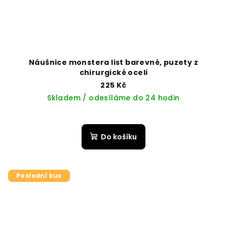
Náušnice monstera list barevné, puzety z
chirurgické oceli
225 Kč
Skladem / odesíláme do 24 hodin
Do košíku
Poslední kus