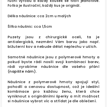
ruční výrobu a každý kousek se tvoří jednotlivě.
Fotka je ilustrační, každý kus je originál.
Délka náušnice: cca 2cm u malých
Šířka náušnic: cca 1,5cm
Puzety jsou z chirurgické oceli, ta je
antialergická, nezmění Vám barvu jako např.
bižuterní kov a nebude dělat neplechu v uších.
Samotné náušnice jsou z polymerové hmoty a
pokud byste rádi nosili svoji kombinaci barev,
rádi vyrobíme náušnice dle vašeho přání
(
napište nám)
.
Náušnice z polymerové hmoty
spojují styl,
pohodlí a cenovou dostupnost, což je ideální
kombinace pro každou ženu, která chce
vyniknout s originálními šperky a mít možnost
si
náušnice
vybrat víc a střídat je dle oblečení.