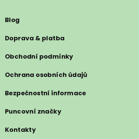
Z
á
Blog
p
a
t
Doprava & platba
í
Obchodní podmínky
Ochrana osobních údajů
Bezpečnostní informace
Puncovní značky
Kontakty