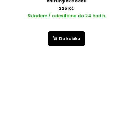
chirurgické oceli
225 Kč
Skladem / odesíláme do 24 hodin
Do košíku