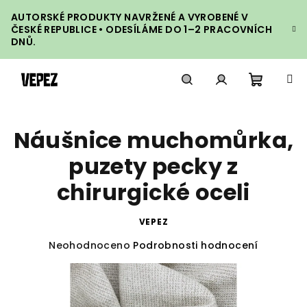
Přejít
AUTORSKÉ PRODUKTY NAVRŽENÉ A VYROBENÉ V
na
ČESKÉ REPUBLICE • ODESÍLÁME DO 1–2 PRACOVNÍCH
obsah
DNŮ.
Nákupn
Hledat
Přihlášení
Náušnice muchomůrka,
košík
puzety pecky z
chirurgické oceli
VEPEZ
Průměrné
Neohodnoceno
Podrobnosti hodnocení
hodnocení
produktu
je
0,0