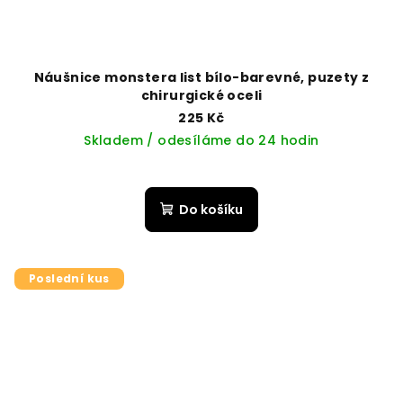
Náušnice monstera list bílo-barevné, puzety z
chirurgické oceli
225 Kč
Skladem / odesíláme do 24 hodin
Do košíku
Poslední kus