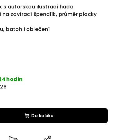
k s autorskou ilustrací hada
 na zavírací špendlík, průměr placky
u, batoh i oblečení
24 hodin
026
Do košíku