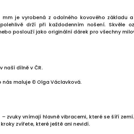
7 mm je vyrobená z odolného kovového základu a
olehlivě drží při každodenním nošení. Skvěle o
nebo poslouží jako originální dárek pro všechny milo
 naší dílně v ČR.
ro nás maluje © Olga Václavková.
 – zvuky vnímají hlavně vibracemi, které se šíří zemí.
kroky zvířete, které ještě ani nevidí.