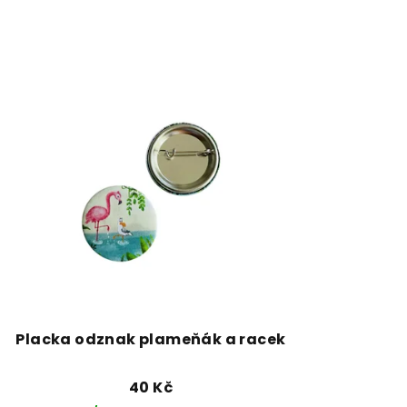
Placka odznak plameňák a racek
40 Kč