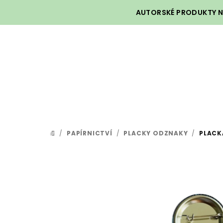
Přejít
AUTORSKÉ PRODUKTY NA
na
obsah
/
PAPÍRNICTVÍ
/
PLACKY ODZNAKY
/
PLACK
DOMŮ