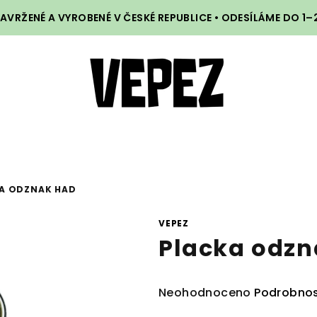
VRŽENÉ A VYROBENÉ V ČESKÉ REPUBLICE • ODESÍLÁME DO 1
A ODZNAK HAD
VEPEZ
Placka odzn
Průměrné
Neohodnoceno
Podrobnos
hodnocení