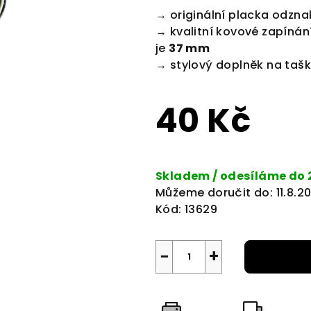
produktu
→ originální placka odzna
je
→ kvalitní kovové zapínání
0,0
je
37 mm
z
→ stylový doplněk na tašk
5
hvězdiček.
40 Kč
Měrná
cena:
Skladem / odesíláme do 
Můžeme doručit do:
11.8.2
Kód:
13629
−
+