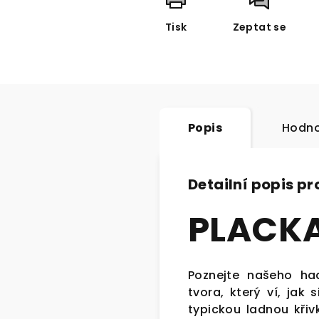
Tisk
Zeptat se
Popis
Hodno
Detailní popis p
PLACK
Poznejte našeho ha
tvora, který ví, jak
typickou ladnou křiv