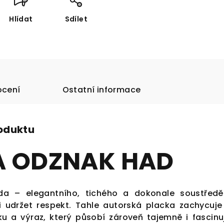
Hlídat
Sdílet
cení
Ostatní informace
roduktu
A ODZNAK HAD
da – elegantního, tichého a dokonale soustřed
 si udržet respekt. Tahle autorská placka zachycuje
ku a výraz, který působí zároveň tajemně i fascinu