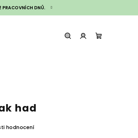
–2 PRACOVNÍCH DNŮ.
Hledat
Přihlášení
Nákupní
košík
ak had
ti hodnocení