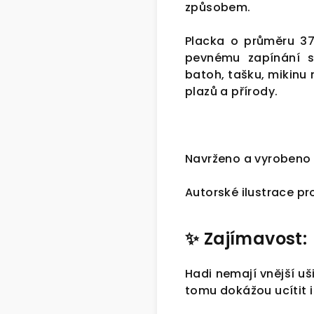
způsobem.
Placka o průměru 3
pevnému zapínání sp
batoh, tašku, mikinu 
plazů a přírody.
Navrženo a vyrobeno v
Autorské ilustrace p
✨
Zajímavost:
Hadi nemají vnější uši
tomu dokážou ucítit i 