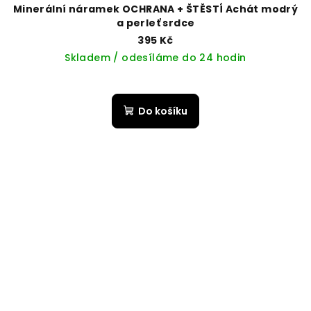
Minerální náramek OCHRANA + ŠTĚSTÍ Achát modrý
a perleť srdce
395 Kč
Skladem / odesíláme do 24 hodin
Do košíku