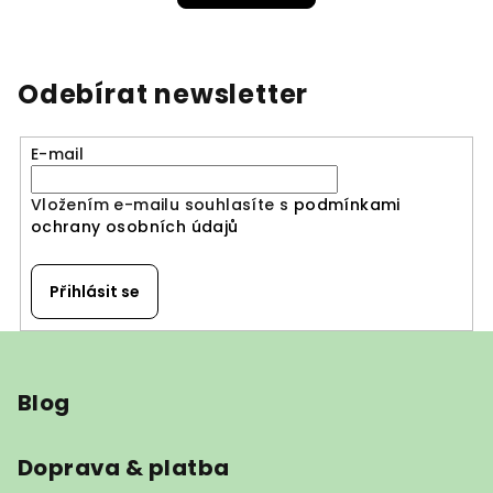
Odebírat newsletter
E-mail
Vložením e-mailu souhlasíte s
podmínkami
ochrany osobních údajů
Přihlásit se
Z
á
Blog
p
a
t
Doprava & platba