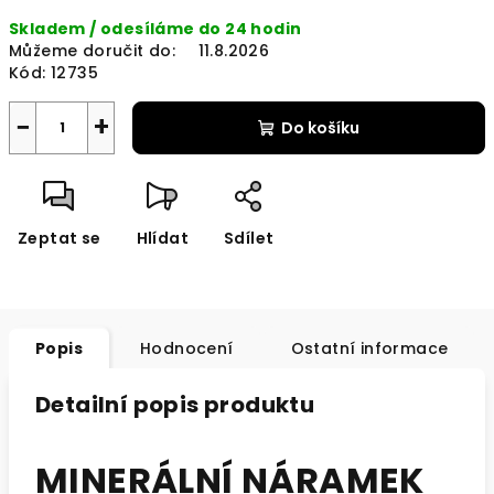
Měrná
Skladem / odesíláme do 24 hodin
cena:
Můžeme doručit do:
11.8.2026
Kód:
12735
−
+
Do košíku
Zeptat se
Hlídat
Sdílet
Popis
Hodnocení
Ostatní informace
Detailní popis produktu
MINERÁLNÍ NÁRAMEK