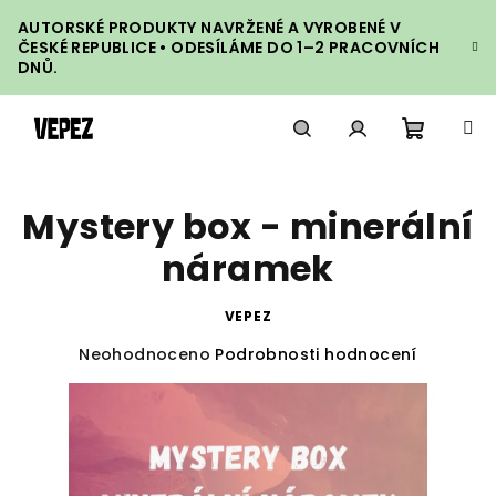
Přejít
AUTORSKÉ PRODUKTY NAVRŽENÉ A VYROBENÉ V
na
ČESKÉ REPUBLICE • ODESÍLÁME DO 1–2 PRACOVNÍCH
obsah
DNŮ.
Nákupn
Hledat
Přihlášení
Mystery box - minerální
košík
náramek
VEPEZ
Průměrné
Neohodnoceno
Podrobnosti hodnocení
hodnocení
produktu
je
0,0
z
5