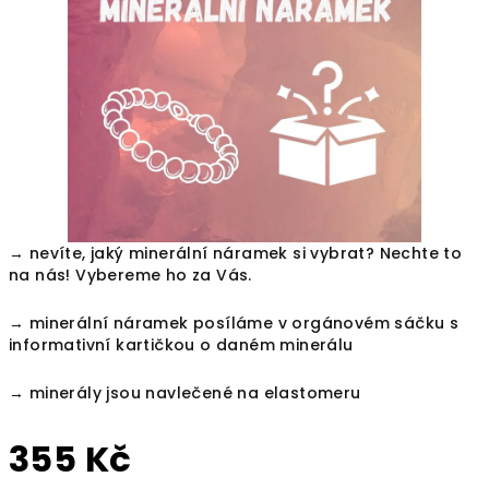
hvězdiček.
→
nevíte, jaký minerální náramek si vybrat? Nechte to
na nás! Vybereme ho za Vás.
→ minerální náramek posíláme v orgánovém sáčku s
informativní kartičkou o daném minerálu
→ minerály jsou navlečené na elastomeru
355 Kč