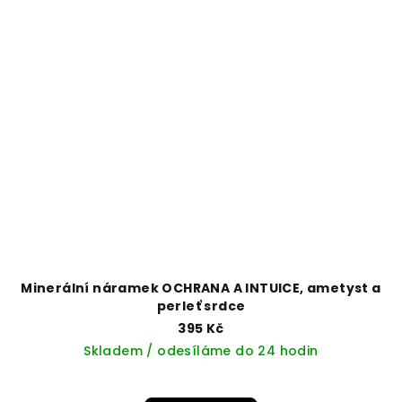
Minerální náramek OCHRANA A INTUICE, ametyst a
perleť srdce
395 Kč
Skladem / odesíláme do 24 hodin