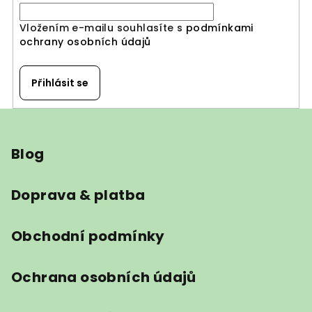
Vložením e-mailu souhlasíte s
podmínkami
ochrany osobních údajů
Přihlásit se
Z
á
Blog
p
a
t
Doprava & platba
í
Obchodní podmínky
Ochrana osobních údajů