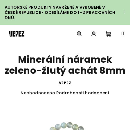
Přejít
AUTORSKÉ PRODUKTY NAVRŽENÉ A VYROBENÉ V
na
ČESKÉ REPUBLICE • ODESÍLÁME DO 1–2 PRACOVNÍCH
obsah
DNŮ.
Nákupn
Hledat
Přihlášení
Minerální náramek
košík
zeleno-žlutý achát 8mm
VEPEZ
Průměrné
Neohodnoceno
Podrobnosti hodnocení
hodnocení
produktu
je
0,0
z
5