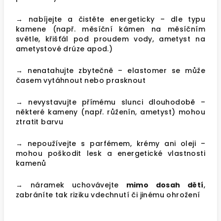
→ nabíjejte a čistěte energeticky – dle typu
kamene (např. měsíční kámen na měsíčním
světle, křišťál pod proudem vody, ametyst na
ametystové drúze apod.)
→ nenatahujte zbytečně – elastomer se může
časem vytáhnout nebo prasknout
→ nevystavujte přímému slunci dlouhodobě –
některé kameny (např. růženín, ametyst) mohou
ztratit barvu
→ nepoužívejte s parfémem, krémy ani oleji –
mohou poškodit lesk a energetické vlastnosti
kamenů
→ náramek uchovávejte
mimo dosah dětí
,
zabráníte tak riziku vdechnutí či jinému ohrožení