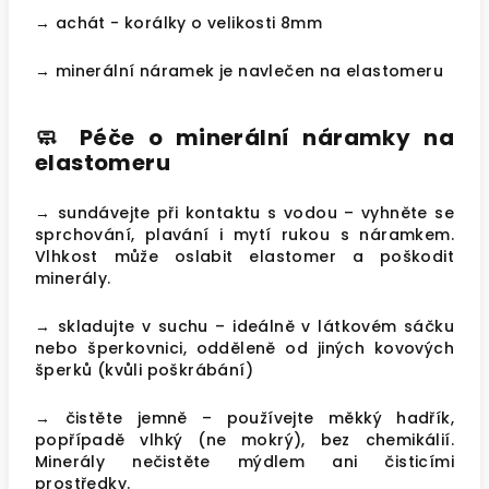
→ achát - korálky o velikosti 8mm
→ minerální náramek je navlečen na elastomeru
🧼
Péče o minerální náramky na
elastomeru
→ sundávejte při kontaktu s vodou – vyhněte se
sprchování, plavání i mytí rukou s náramkem.
Vlhkost může oslabit elastomer a poškodit
minerály.
→ skladujte v suchu
– ideálně v látkovém sáčku
nebo šperkovnici, odděleně od jiných kovových
šperků (kvůli poškrábání)
→ čistěte jemně – používejte měkký hadřík,
popřípadě vlhký (ne mokrý), bez chemikálií.
Minerály nečistěte mýdlem ani čisticími
prostředky.