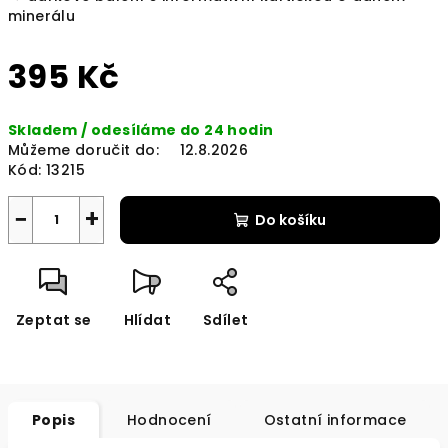
minerálu
395 Kč
Měrná
Skladem / odesíláme do 24 hodin
cena:
Můžeme doručit do:
12.8.2026
Kód:
13215
−
+
Do košíku
Zeptat se
Hlídat
Sdílet
Popis
Hodnocení
Ostatní informace