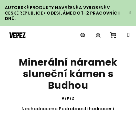
Přejít
AUTORSKÉ PRODUKTY NAVRŽENÉ A VYROBENÉ V
na
ČESKÉ REPUBLICE • ODESÍLÁME DO 1–2 PRACOVNÍCH
obsah
DNŮ.
Nákupn
Hledat
Přihlášení
Minerální náramek
košík
sluneční kámen s
Budhou
VEPEZ
Průměrné
Neohodnoceno
Podrobnosti hodnocení
hodnocení
produktu
je
0,0