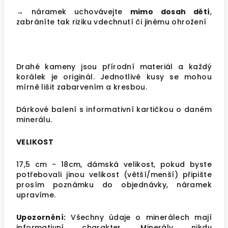
→ náramek uchovávejte
mimo dosah dětí
,
zabráníte tak riziku vdechnutí či jinému ohrožení
Drahé kameny jsou přírodní materiál a každý
korálek je originál. Jednotlivé kusy se mohou
mírně lišit zabarvením a kresbou.
Dárkové balení s informativní kartičkou o daném
minerálu.
VELIKOST
17,5 cm - 18cm, dámská velikost, pokud byste
potřebovali jinou velikost (větší/menší) připište
prosím poznámku do objednávky, náramek
upravíme.
Upozornění:
Všechny údaje o minerálech mají
informativní charakter. Minerály nikdy