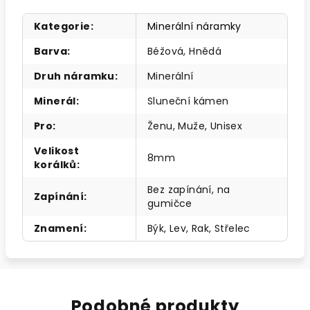
Kategorie
:
Minerální náramky
Barva
:
Béžová, Hnědá
Druh náramku
:
Minerální
Minerál
:
Sluneční kámen
Pro
:
Ženu, Muže, Unisex
Velikost
8mm
korálků
:
Bez zapínání, na
Zapínání
:
gumičce
Znamení
:
Býk, Lev, Rak, Střelec
Podobné produkty