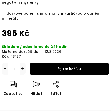
negativní myšlenky
→ dárkové balení s informativní kartičkou o daném
minerálu
395 Kč
Měrná
Skladem / odesíláme do 24 hodin
cena:
Můžeme doručit do:
12.8.2026
Kód:
13187
−
+
Do košíku
Zeptat se
Hlídat
Sdílet