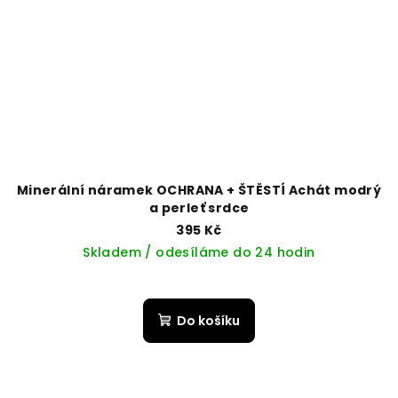
Minerální náramek OCHRANA + ŠTĚSTÍ Achát modrý
a perleť srdce
395 Kč
Skladem / odesíláme do 24 hodin
Do košíku