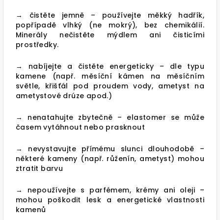
→ čistěte jemně – používejte měkký hadřík,
popřípadě vlhký (ne mokrý), bez chemikálií.
Minerály nečistěte mýdlem ani čisticími
prostředky.
→ nabíjejte a čistěte energeticky – dle typu
kamene (např. měsíční kámen na měsíčním
světle, křišťál pod proudem vody, ametyst na
ametystové drúze apod.)
→ nenatahujte zbytečně – elastomer se může
časem vytáhnout nebo prasknout
→ nevystavujte přímému slunci dlouhodobě –
některé kameny (např. růženín, ametyst) mohou
ztratit barvu
→ nepoužívejte s parfémem, krémy ani oleji –
mohou poškodit lesk a energetické vlastnosti
kamenů