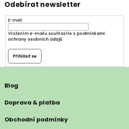
Odebírat newsletter
E-mail
Vložením e-mailu souhlasíte s
podmínkami
ochrany osobních údajů
Přihlásit se
Z
á
Blog
p
a
t
Doprava & platba
í
Obchodní podmínky