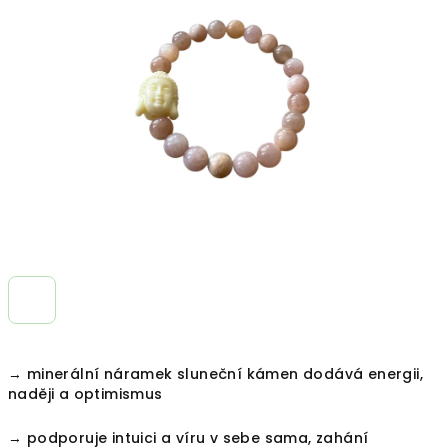
z
5
hvězdiček.
→ minerální náramek sluneční kámen dodává energii,
naději a optimismus
→ podporuje intuici a víru v sebe sama, zahání