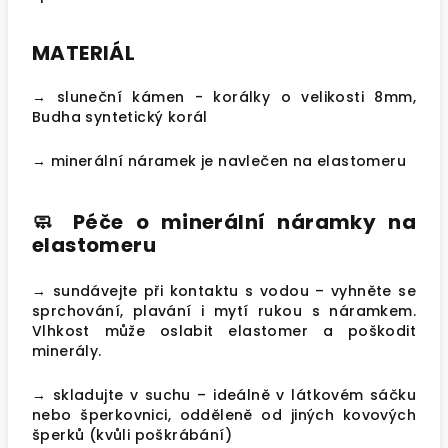
MATERIÁL
→ sluneční kámen - korálky o velikosti 8mm,
Budha syntetický korál
→ minerální náramek je navlečen na elastomeru
🧼
Péče o minerální náramky na
elastomeru
→ sundávejte při kontaktu s vodou – vyhněte se
sprchování, plavání i mytí rukou s náramkem.
Vlhkost může oslabit elastomer a poškodit
minerály.
→ skladujte v suchu
– ideálně v látkovém sáčku
nebo šperkovnici, odděleně od jiných kovových
šperků (kvůli poškrábání)