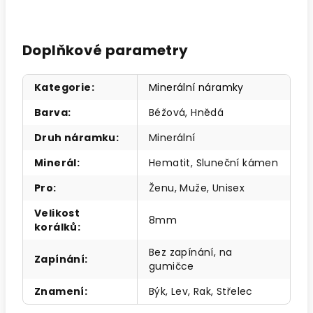
Doplňkové parametry
Kategorie
:
Minerální náramky
Barva
:
Béžová, Hnědá
Druh náramku
:
Minerální
Minerál
:
Hematit, Sluneční kámen
Pro
:
Ženu, Muže, Unisex
Velikost
8mm
korálků
:
Bez zapínání, na
Zapínání
:
gumičce
Znamení
:
Býk, Lev, Rak, Střelec