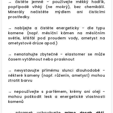
→ čistěte jemně – používejte měkký hadřík,
popřípadě vlhký (ne mokrý), bez chemikálií.
Minerály nečistěte mýdlem ani čisticími
prostředky.
→ nabíjejte a čistěte energeticky – dle typu
kamene (např. měsíční kámen na měsíčním
světle, křišťál pod proudem vody, ametyst na
ametystové drúze apod.)
→ nenatahujte zbytečně – elastomer se může
časem vytáhnout nebo prasknout
→ nevystavujte přímému slunci dlouhodobě –
některé kameny (např. růženín, ametyst) mohou
ztratit barvu
→ nepoužívejte s parfémem, krémy ani oleji –
mohou poškodit lesk a energetické vlastnosti
kamenů
→ náramek uchovávejte
mimo dosah dětí
,