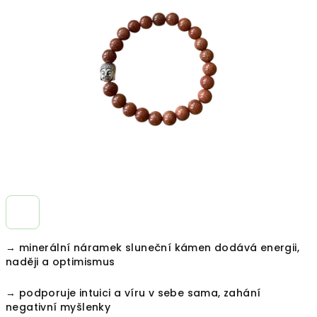
z
5
hvězdiček.
→ minerální náramek sluneční kámen dodává energii,
naději a optimismus
→ podporuje intuici a víru v sebe sama, zahání
negativní myšlenky