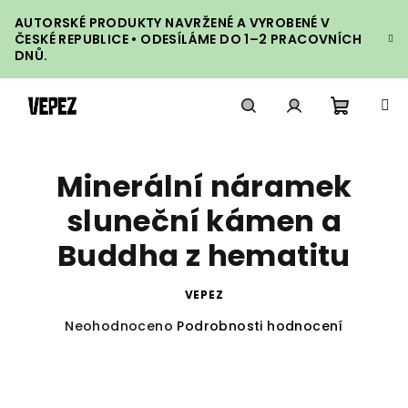
Přejít
AUTORSKÉ PRODUKTY NAVRŽENÉ A VYROBENÉ V
na
ČESKÉ REPUBLICE • ODESÍLÁME DO 1–2 PRACOVNÍCH
obsah
DNŮ.
Nákupn
Hledat
Přihlášení
Minerální náramek
košík
sluneční kámen a
Buddha z hematitu
VEPEZ
Průměrné
Neohodnoceno
Podrobnosti hodnocení
hodnocení
produktu
je
0,0