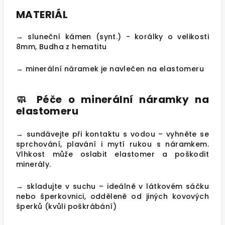
MATERIÁL
→ sluneční kámen (synt.) - korálky o velikosti
8mm, Budha z hematitu
→ minerální náramek je navlečen na elastomeru
🧼
Péče o minerální náramky na
elastomeru
→ sundávejte při kontaktu s vodou – vyhněte se
sprchování, plavání i mytí rukou s náramkem.
Vlhkost může oslabit elastomer a poškodit
minerály.
→ skladujte v suchu
– ideálně v látkovém sáčku
nebo šperkovnici, odděleně od jiných kovových
šperků (kvůli poškrábání)