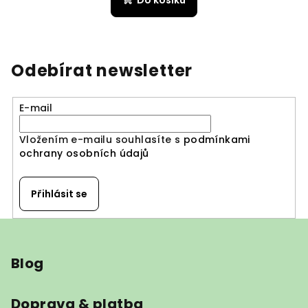
Odebírat newsletter
E-mail
Vložením e-mailu souhlasíte s
podmínkami
ochrany osobních údajů
Přihlásit se
Z
á
Blog
p
a
t
Doprava & platba