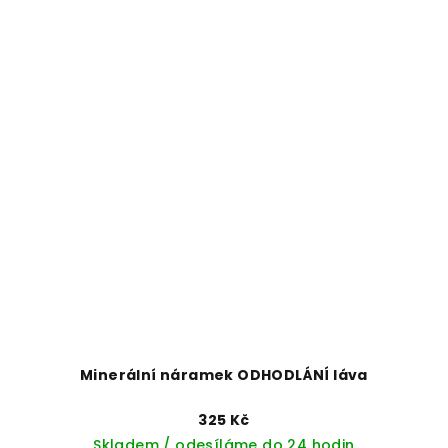
Minerální náramek ODHODLÁNÍ láva
325 Kč
Skladem / odesíláme do 24 hodin