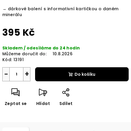
→ dárkové balení s informativní kartičkou o daném
minerálu
395 Kč
Měrná
Skladem / odesíláme do 24 hodin
cena:
Můžeme doručit do:
10.8.2026
Kód:
13191
−
+
Do košíku
Zeptat se
Hlídat
Sdílet