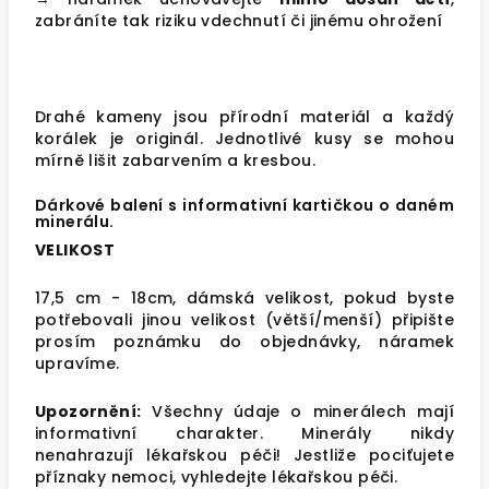
zabráníte tak riziku vdechnutí či jinému ohrožení
Drahé kameny jsou přírodní materiál a každý
korálek je originál. Jednotlivé kusy se mohou
mírně lišit zabarvením a kresbou.
Dárkové balení s informativní kartičkou o daném
minerálu.
VELIKOST
17,5 cm - 18cm, dámská velikost, pokud byste
potřebovali jinou velikost (větší/menší) připište
prosím poznámku do objednávky, náramek
upravíme.
Upozornění:
Všechny údaje o minerálech mají
informativní charakter. Minerály nikdy
nenahrazují lékařskou péči! Jestliže pociťujete
příznaky nemoci, vyhledejte lékařskou péči.