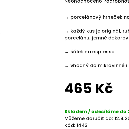
Průměrné
Neohodnoceno
Podrobnos
hodnocení
produktu
→ porcelánový hrneček na
je
0,0
→ každý kus je originál, 
z
porcelánu, jemně dekoro
5
hvězdiček.
→ šálek na espresso
→ vhodný do mikrovlnné i
465 Kč
Měrná
cena:
Skladem / odesíláme do 
Můžeme doručit do:
12.8.
Kód:
1443