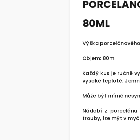
PORCELÁ
80ML
Výška porcelánového
Objem: 80ml
Každý kus je ručně v
vysoké teplotě. Jem
Může být mírně nesyme
Nádobí z porcelánu 
trouby, lze mýt v myč