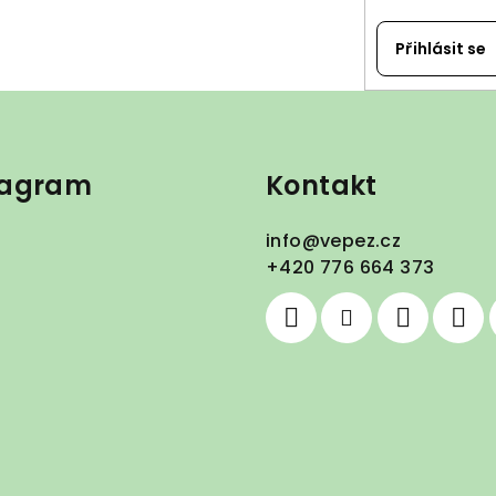
Přihlásit se
tagram
Kontakt
info
@
vepez.cz
+420 776 664 373