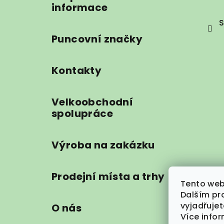
informace
S
Puncovní značky
Kontakty
Velkoobchodní
spolupráce
Výroba na zakázku
Prodejní místa a trhy
Tento web
Dalším pr
vyjadřujet
O nás
Více info