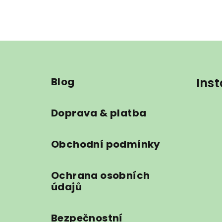
Z
á
Blog
Ins
p
a
Doprava & platba
t
í
Obchodní podmínky
Ochrana osobních
údajů
Bezpečnostní