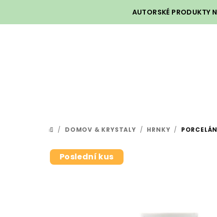
Přejít
AUTORSKÉ PRODUKTY NA
na
obsah
/
DOMOV & KRYSTALY
/
HRNKY
/
PORCELÁN
DOMŮ
Poslední kus