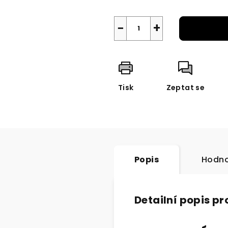
−
+
Tisk
Zeptat se
Popis
Hodno
Detailní popis p