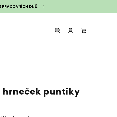
–2 PRACOVNÍCH DNŮ.
Hledat
Přihlášení
Nákupní
košík
 hrneček puntíky