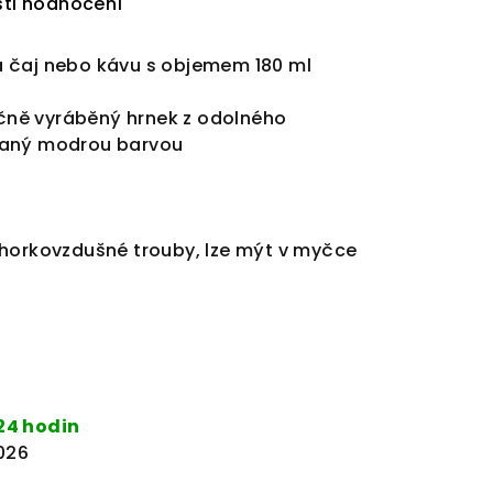
ti hodnocení
 čaj nebo kávu s objemem 180 ml
ručně vyráběný hrnek z odolného
vaný modrou barvou
 horkovzdušné trouby, lze mýt v myčce
24 hodin
2026