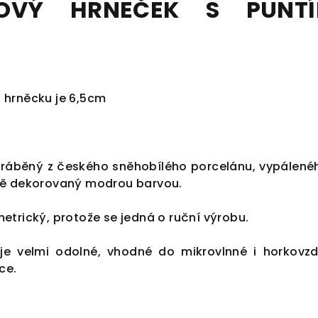
NOVÝ HRNEČEK S PUNTÍ
 hrněcku je 6,5cm
yráběný z českého sněhobílého porcelánu, vypálené
ně dekorovaný modrou barvou.
trický, protože se jedná o ruční výrobu.
je velmi odolné, vhodné do mikrovlnné i horkovz
ce.